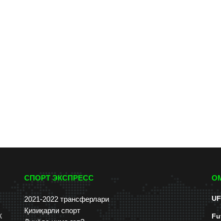
СПОРТ ЭКСПРЕСС
О
UF
2021-2022 трансферлари
Қизиқарли спорт
к
Fu