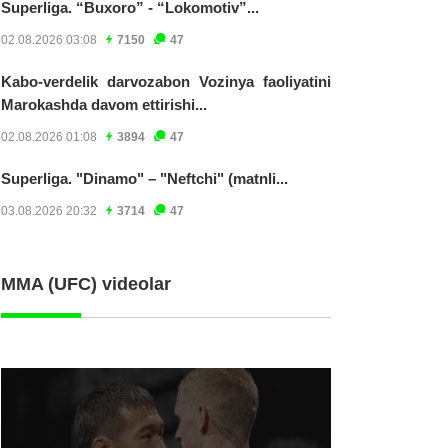
Superliga. “Buxoro” - “Lokomotiv”...
02.08.2026 03:08
7150
47
Kabo-verdelik darvozabon Vozinya faoliyatini
Marokashda davom ettirishi...
02.08.2026 01:08
3894
47
Superliga. "Dinamo" – "Neftchi" (matnli...
03.08.2026 20:32
3714
47
MMA (UFC) videolar