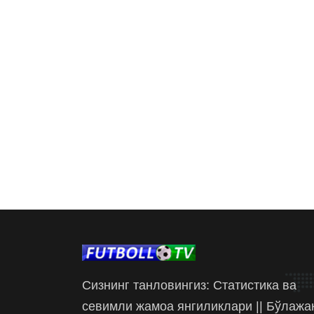
Сизнинг танловингиз: Статистика ва
севимли жамоа янгиликлари || Бўлажа