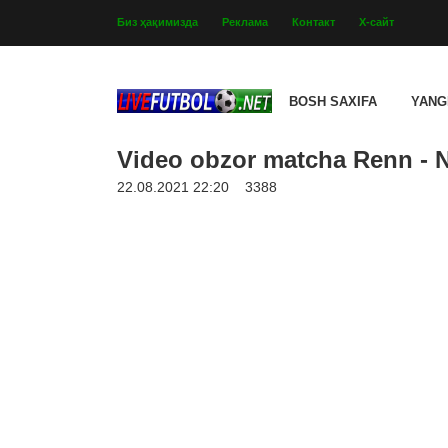
Биз ҳақимизда
Реклама
Контакт
Х-сайт
BOSH SAXIFA
YANG
Video obzor matcha Renn - N
22.08.2021 22:20
3388