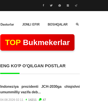
 Dasturlar
JONLI EFIR
BOSHQALAR
TOP
Bukmekerlar
ENG KO'P O'QILGAN POSTLAR
Indoneziya prezidenti JCH-2030ga chiqishni
umummilliy vazifa deb...
04.08.2026 02:11
14211
47