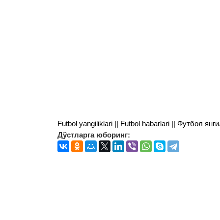
Futbol yangiliklari || Futbol habarlari || Футбол 
Дўстларга юборинг: