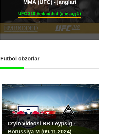
ММА (UFC) - janglari
UFC 310 Embedded (эпизод 5)
Futbol obzorlar
O'yin videosi RB Leypsig -
Borussiya M (09.11.2024)