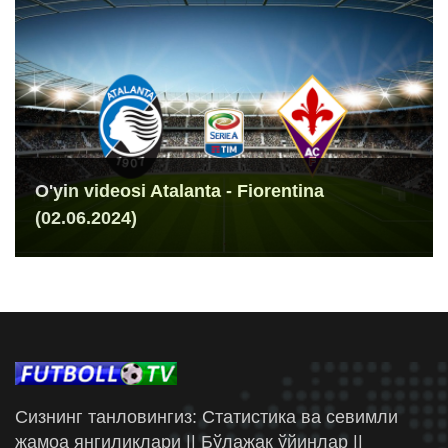
O'yin videosi Atalanta - Fiorentina
(02.06.2024)
Сизнинг танловингиз: Статистика ва севимли
жамоа янгиликлари || Бўлажак ўйинлар ||