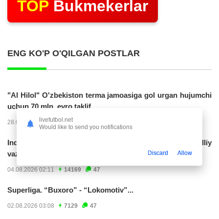
TOP
Bukmekerlar
ENG KO'P O'QILGAN POSTLAR
"Al Hilol" O'zbekiston terma jamoasiga gol urgan hujumchi
uchun 70 mln. evro taklif...
livefutbol.net
28.07.2026 01:56
17306
47
Would like to send you notifications
Indoneziya prezidenti JCH-2030ga chiqishni umummilliy
Discard
Allow
vazifa deb...
04.08.2026 02:11
14169
47
Superliga. “Buxoro” - “Lokomotiv”...
02.08.2026 03:08
7129
47