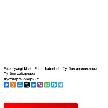
Futbol yangiliklari || Futbol habarlari || Футбол янгиликлари ||
Футбол хабарлари
Дўстларга юборинг: