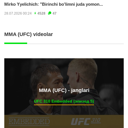
Mirko Yyelichich: "Birinchi bo'limni juda yomon...
28.07.2026 00:24
4528
47
MMA (UFC) videolar
ММА (UFC) - janglari
UFC 310 Embedded (эпизод 5)