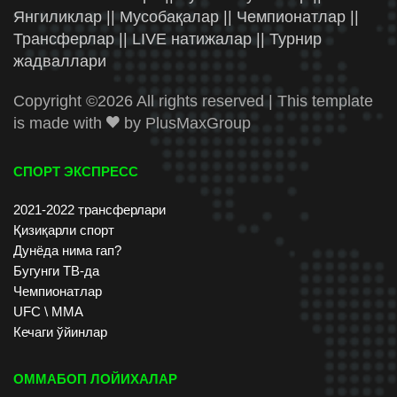
Янгиликлар || Мусобақалар || Чемпионатлар ||
Трансферлар || LIVE натижалар || Турнир
жадваллари
Copyright ©
2026 All rights reserved | This template
is made with
by
PlusMaxGroup
СПОРТ ЭКСПРЕСС
2021-2022 трансферлари
Қизиқарли спорт
Дунёда нима гап?
Бугунги ТВ-да
Чемпионатлар
UFC \ ММА
Кечаги ўйинлар
ОММАБОП ЛОЙИХАЛАР