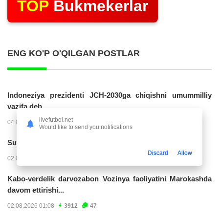
TOP
Bukmekerlar
ENG KO'P O'QILGAN POSTLAR
Indoneziya prezidenti JCH-2030ga chiqishni umummilliy
vazifa deb...
livefutbol.net
04.08.2026 02:11
14232
47
Would like to send you notifications
Superliga. “Buxoro” - “Lokomotiv”...
Discard
Allow
02.08.2026 03:08
7174
47
Kabo-verdelik darvozabon Vozinya faoliyatini Marokashda
davom ettirishi...
02.08.2026 01:08
3912
47