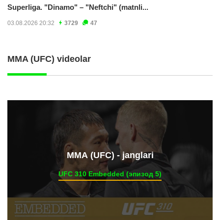
Superliga. "Dinamo" – "Neftchi" (matnli...
03.08.2026 20:32
3729
47
MMA (UFC) videolar
ММА (UFC) - janglari
UFC 310 Embedded (эпизод 5)