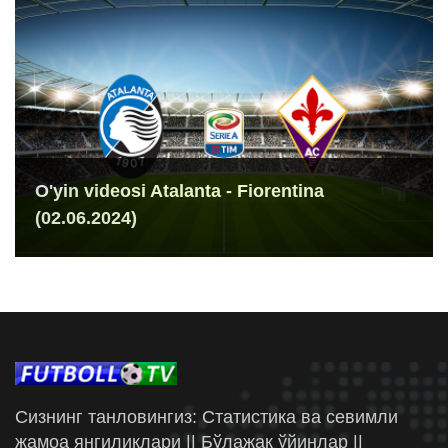
O'yin videosi Atalanta - Fiorentina
(02.06.2024)
Сизнинг танловингиз: Статистика ва севимли
жамоа янгиликлари || Бўлажак ўйинлар ||