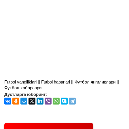
Futbol yangiliklari || Futbol habarlari || Футбол янгиликлари ||
Футбол хабарлари
Дўстларга юборинг: