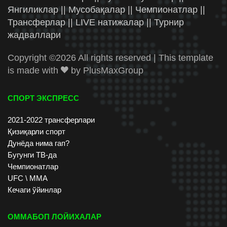
Янгиликлар || Мусобақалар || Чемпионатлар ||
Трансферлар || LIVE натижалар || Турнир
жадваллари
Copyright ©
2026 All rights reserved | This template
is made with
by
PlusMaxGroup
СПОРТ ЭКСПРЕСС
2021-2022 трансферлари
Қизиқарли спорт
Дунёда нима гап?
Бугунги ТВ-да
Чемпионатлар
UFC \ ММА
Кечаги ўйинлар
ОММАБОП ЛОЙИХАЛАР