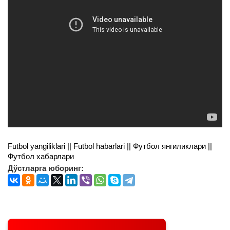
Futbol yangiliklari || Futbol habarlari || Футбол янгиликлари ||
Футбол хабарлари
Дўстларга юборинг: