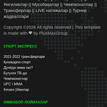
Янгиликлар || Мусобақалар || Чемпионатлар ||
Трансферлар || LIVE натижалар || Турнир
жадваллари
Copyright ©
2026 All rights reserved | This template
is made with
by
PlusMaxGroup
СПОРТ ЭКСПРЕСС
2021-2022 трансферлари
Қизиқарли спорт
Дунёда нима гап?
Бугунги ТВ-да
Чемпионатлар
UFC \ ММА
Кечаги ўйинлар
ОММАБОП ЛОЙИХАЛАР