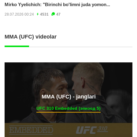
Mirko Yyelichich: "Birinchi bo'limni juda yomon...
28.07.2026 00:24
4531
47
MMA (UFC) videolar
ММА (UFC) - janglari
UFC 310 Embedded (эпизод 5)