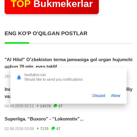
TOP
Bukmekerlar
ENG KO'P O'QILGAN POSTLAR
"Al Hilol" O'zbekiston terma jamoasiga gol urgan hujumchi
uchun 70 mln. evro taklif...
livefutbol.net
28.07.2026 01:56
17321
47
Would like to send you notifications
Indoneziya prezidenti JCH-2030ga chiqishni umummilliy
Discard
Allow
vazifa deb...
04.08.2026 02:11
14178
47
Superliga. “Buxoro” - “Lokomotiv”...
02.08.2026 03:08
7135
47