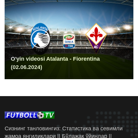
O'yin videosi Atalanta - Fiorentina
(02.06.2024)
Сизнинг танловингиз: Статистика ва севимли
жамоа янгиликлари || Бўлажак ўйинлар ||