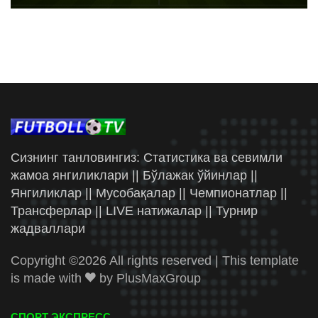
Сизнинг танловингиз: Статистика ва севимли
жамоа янгиликлари || Бўлажак ўйинлар ||
Янгиликлар || Мусобақалар || Чемпионатлар ||
Трансферлар || LIVE натижалар || Турнир
жадваллари
Copyright ©
2026 All rights reserved | This template
is made with
by
PlusMaxGroup
СПОРТ ЭКСПРЕСС