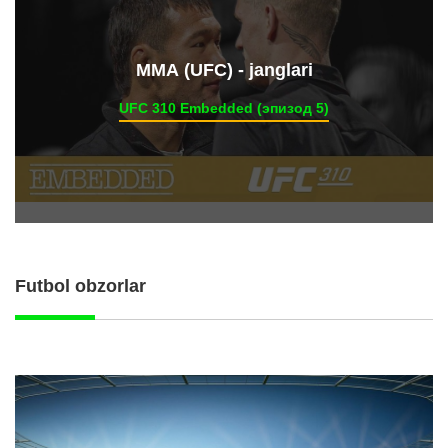
ММА (UFC) - janglari
UFC 310 Embedded (эпизод 5)
Futbol obzorlar