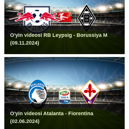
O'yin videosi RB Leypsig - Borussiya M
(09.11.2024)
O'yin videosi Atalanta - Fiorentina
(02.06.2024)