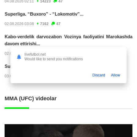
04.08.2026 02:11
14223
47
Superliga. “Buxoro” - “Lokomotiv”...
02.08.2026 03:08
7162
47
Kabo-verdelik darvozabon Vozinya faoliyatini Marokashda
davom ettirishi...
02.08.2026 01:08
3906
47
livefutbol.net
Would like to send you notifications
Superliga. "Dinamo" – "Neftchi" (matnli...
Discard
Allow
03.08.2026 20:32
3726
47
MMA (UFC) videolar