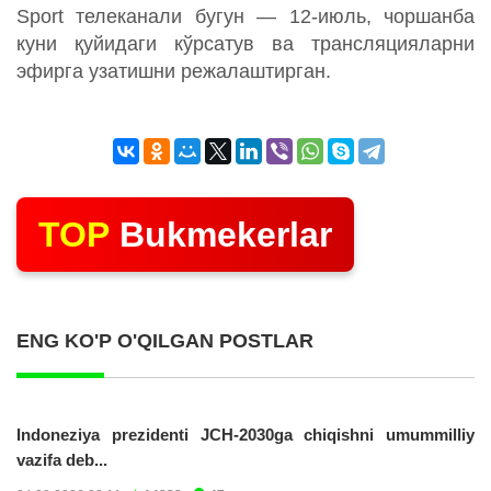
Sport телеканали бугун — 12-июль, чоршанба
куни қуйидаги кўрсатув ва трансляцияларни
эфирга узатишни режалаштирган.
TOP
Bukmekerlar
ENG KO'P O'QILGAN POSTLAR
Indoneziya prezidenti JCH-2030ga chiqishni umummilliy
vazifa deb...