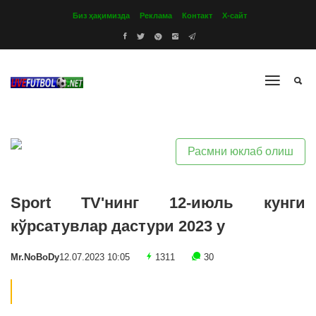
Биз ҳақимизда
Реклама
Контакт
Х-сайт
Расмни юклаб олиш
Sport TV'нинг 12-июль кунги
кўрсатувлар дастури 2023 y
Mr.NoBoDy
12.07.2023 10:05
1311
30