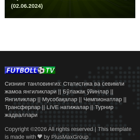
(02.06.2024)
Сизнинг танловингиз: Статистика ва севимли
жамоа янгиликлари || Бўлажак ўйинлар ||
Янгиликлар || Мусобақалар || Чемпионатлар ||
Трансферлар || LIVE натижалар || Турнир
жадваллари
Copyright ©
2026 All rights reserved | This template
is made with
by
PlusMaxGroup