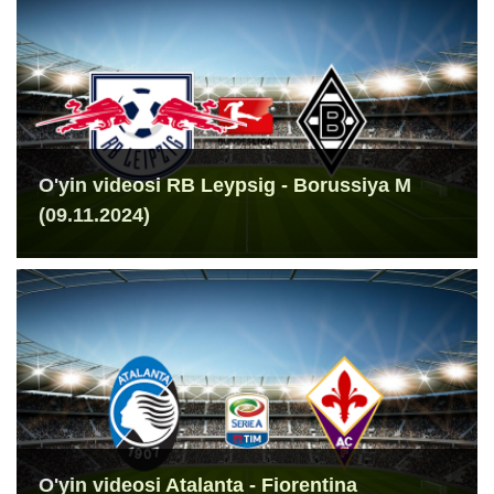
O'yin videosi RB Leypsig - Borussiya M
(09.11.2024)
O'yin videosi Atalanta - Fiorentina