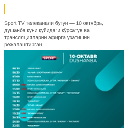
Sport TV телеканали бугун — 10 октябрь,
душанба куни қуйидаги кўрсатув ва
трансляцияларни эфирга узатишни
режалаштирган.