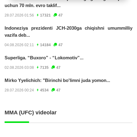
uchun 70 mln. evro taklif...
28.07.2026 01:56
17321
47
Indoneziya prezidenti JCH-2030ga chiqishni umummilliy
vazifa deb...
04.08.2026 02:11
14184
47
Superliga. “Buxoro” - “Lokomotiv”...
02.08.2026 03:08
7135
47
Mirko Yyelichich: "Birinchi bo'limni juda yomon...
28.07.2026 00:24
4534
47
MMA (UFC) videolar