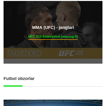
ММА (UFC) - janglari
UFC 310 Embedded (эпизод 5)
Futbol obzorlar