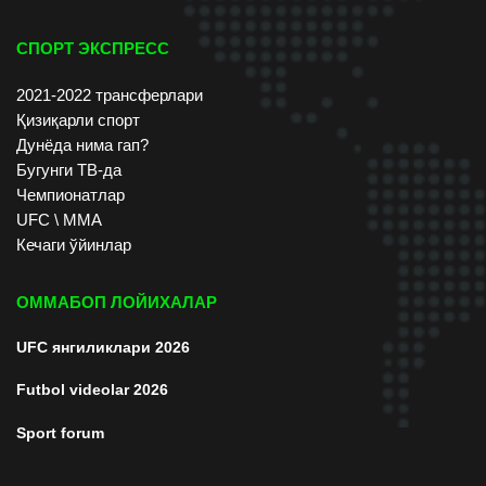
СПОРТ ЭКСПРЕСС
2021-2022 трансферлари
Қизиқарли спорт
Дунёда нима гап?
Бугунги ТВ-да
Чемпионатлар
UFC \ ММА
Кечаги ўйинлар
ОММАБОП ЛОЙИХАЛАР
UFC янгиликлари 2026
Futbol videolar 2026
Sport forum