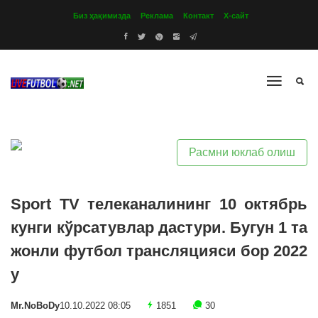
Биз ҳақимизда
Реклама
Контакт
Х-сайт
Расмни юклаб олиш
Sport TV телеканалининг 10 октябрь
кунги кўрсатувлар дастури. Бугун 1 та
жонли футбол трансляцияси бор 2022
y
Mr.NoBoDy
10.10.2022 08:05
1851
30