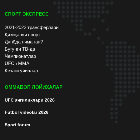
СПОРТ ЭКСПРЕСС
2021-2022 трансферлари
Қизиқарли спорт
Дунёда нима гап?
Бугунги ТВ-да
Чемпионатлар
UFC \ ММА
Кечаги ўйинлар
ОММАБОП ЛОЙИХАЛАР
UFC янгиликлари 2026
Futbol videolar 2026
Sport forum