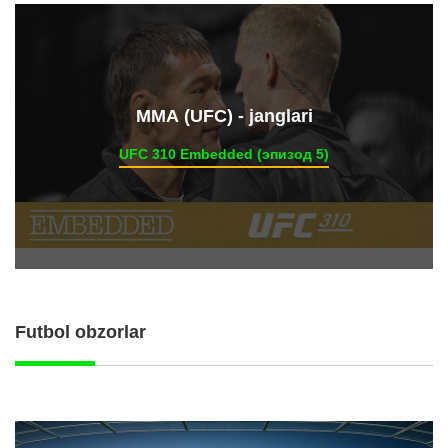
ММА (UFC) - janglari
UFC 310 Embedded (эпизод 5)
Futbol obzorlar