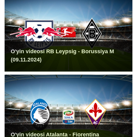
O'yin videosi RB Leypsig - Borussiya M
(09.11.2024)
O'yin videosi Atalanta - Fiorentina