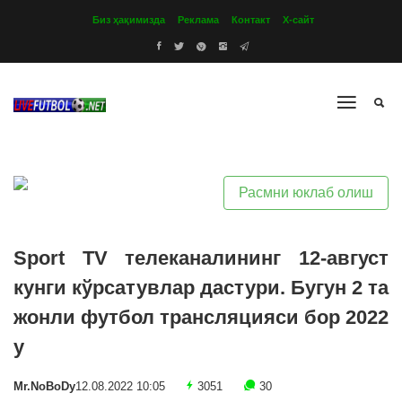
Биз ҳақимизда
Реклама
Контакт
Х-сайт
Расмни юклаб олиш
Sport TV телеканалининг 12-август
кунги кўрсатувлар дастури. Бугун 2 та
жонли футбол трансляцияси бор 2022
y
Mr.NoBoDy
12.08.2022 10:05
3051
30