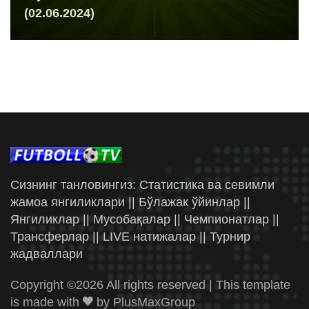
(02.06.2024)
Сизнинг танловингиз: Статистика ва севимли
жамоа янгиликлари || Бўлажак ўйинлар ||
Янгиликлар || Мусобақалар || Чемпионатлар ||
Трансферлар || LIVE натижалар || Турнир
жадваллари
Copyright ©
2026 All rights reserved | This template
is made with
by
PlusMaxGroup