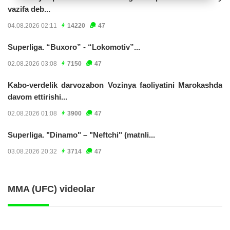
vazifa deb...
04.08.2026 02:11
14220
47
Superliga. “Buxoro” - “Lokomotiv”...
02.08.2026 03:08
7150
47
Kabo-verdelik darvozabon Vozinya faoliyatini Marokashda
davom ettirishi...
02.08.2026 01:08
3900
47
Superliga. "Dinamo" – "Neftchi" (matnli...
03.08.2026 20:32
3714
47
MMA (UFC) videolar