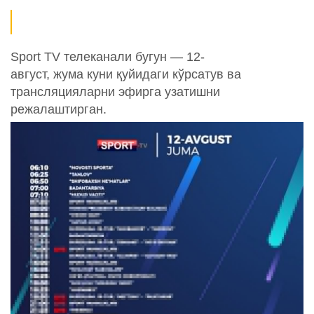
Sport TV телеканали бугун — 12-
август, жума куни қуйидаги кўрсатув ва
трансляцияларни эфирга узатишни
режалаштирган.