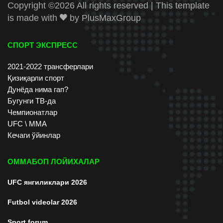
Copyright ©
2026 All rights reserved | This template
is made with
by
PlusMaxGroup
СПОРТ ЭКСПРЕСС
2021-2022 трансферлари
Қизиқарли спорт
Дунёда нима гап?
Бугунги ТВ-да
Чемпионатлар
UFC \ ММА
Кечаги ўйинлар
ОММАБОП ЛОЙИХАЛАР
UFC янгиликлари 2026
Futbol videolar 2026
Sport forum