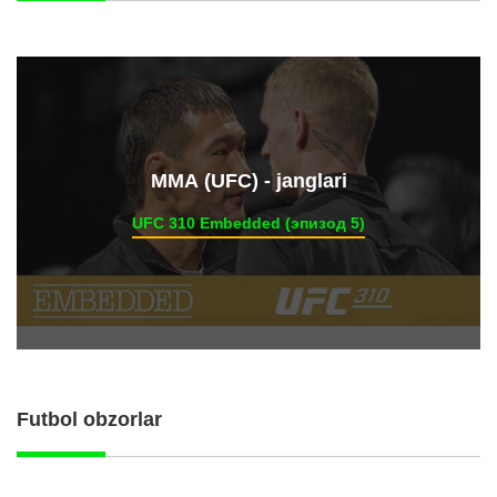
ММА (UFC) - janglari
UFC 310 Embedded (эпизод 5)
Futbol obzorlar