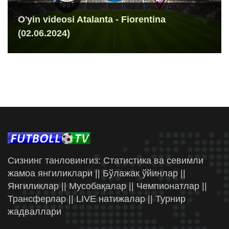
O'yin videosi Atalanta - Fiorentina
(02.06.2024)
Сизнинг танловингиз: Статистика ва севимли
жамоа янгиликлари || Бўлажак ўйинлар ||
Янгиликлар || Мусобақалар || Чемпионатлар ||
Трансферлар || LIVE натижалар || Турнир
жадваллари