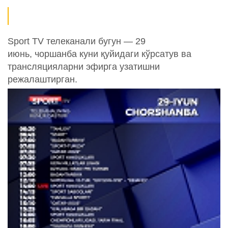
Sport TV телеканали бугун — 29
июнь, чоршанба куни қуйидаги кўрсатув ва
трансляцияларни эфирга узатишни
режалаштирган.