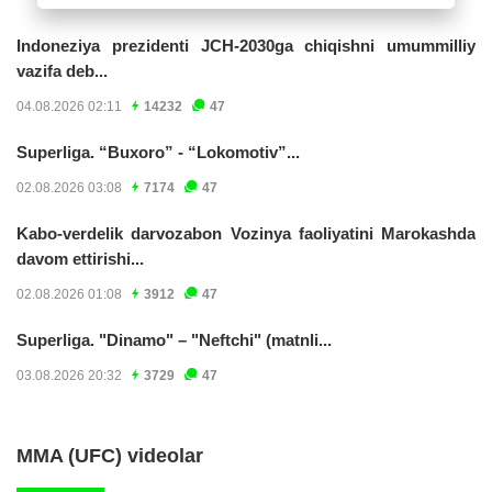
Indoneziya prezidenti JCH-2030ga chiqishni umummilliy
vazifa deb...
04.08.2026 02:11
14232
47
Superliga. “Buxoro” - “Lokomotiv”...
02.08.2026 03:08
7174
47
Kabo-verdelik darvozabon Vozinya faoliyatini Marokashda
davom ettirishi...
02.08.2026 01:08
3912
47
Superliga. "Dinamo" – "Neftchi" (matnli...
03.08.2026 20:32
3729
47
MMA (UFC) videolar