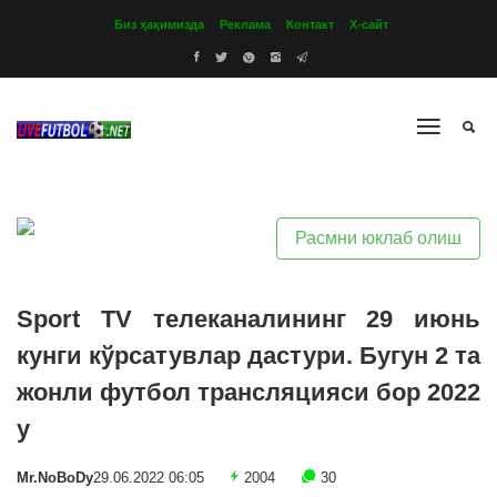
Биз ҳақимизда
Реклама
Контакт
Х-сайт
Расмни юклаб олиш
Sport TV телеканалининг 29 июнь
кунги кўрсатувлар дастури. Бугун 2 та
жонли футбол трансляцияси бор 2022
y
Mr.NoBoDy
29.06.2022 06:05
2004
30