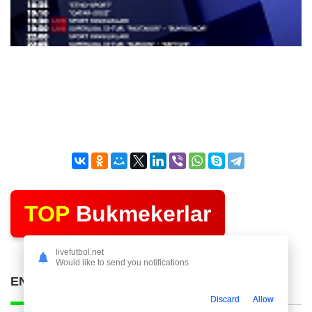
TOP
Bukmekerlar
livefutbol.net
Would like to send you notifications
ENG KO'P O'QILGAN POSTLAR
Discard
Allow