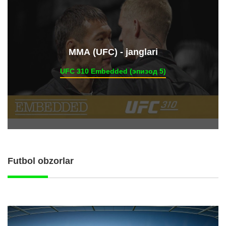
ММА (UFC) - janglari
UFC 310 Embedded (эпизод 5)
Futbol obzorlar