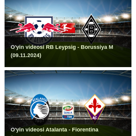
O'yin videosi RB Leypsig - Borussiya M
(09.11.2024)
O'yin videosi Atalanta - Fiorentina