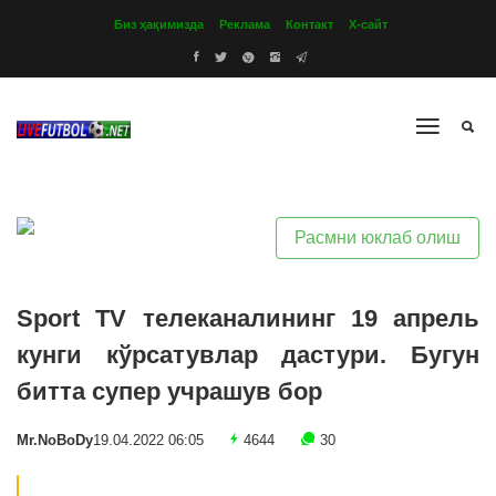
Биз ҳақимизда
Реклама
Контакт
Х-сайт
Расмни юклаб олиш
Sport TV телеканалининг 19 апрель
кунги кўрсатувлар дастури. Бугун
битта супер учрашув бор
Mr.NoBoDy
19.04.2022 06:05
4644
30