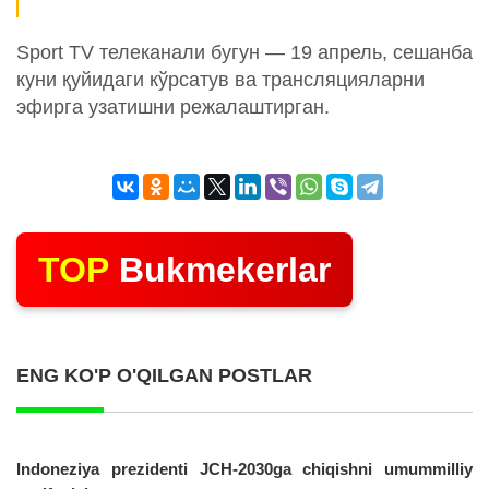
Sport TV телеканали бугун — 19 апрель, сешанба
куни қуйидаги кўрсатув ва трансляцияларни
эфирга узатишни режалаштирган.
TOP
Bukmekerlar
ENG KO'P O'QILGAN POSTLAR
Indoneziya prezidenti JCH-2030ga chiqishni umummilliy