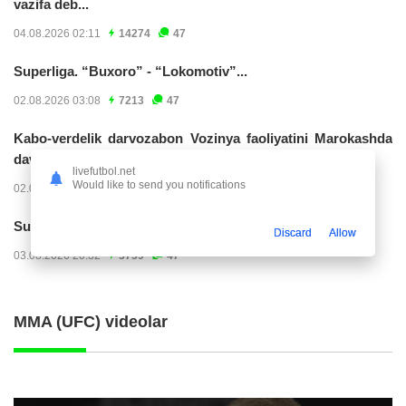
vazifa deb...
04.08.2026 02:11
14274
47
Superliga. “Buxoro” - “Lokomotiv”...
02.08.2026 03:08
7213
47
Kabo-verdelik darvozabon Vozinya faoliyatini Marokashda
davom ettirishi...
livefutbol.net
Would like to send you notifications
02.08.2026 01:08
3954
47
Superliga. "Dinamo" – "Neftchi" (matnli...
Discard
Allow
03.08.2026 20:32
3759
47
MMA (UFC) videolar