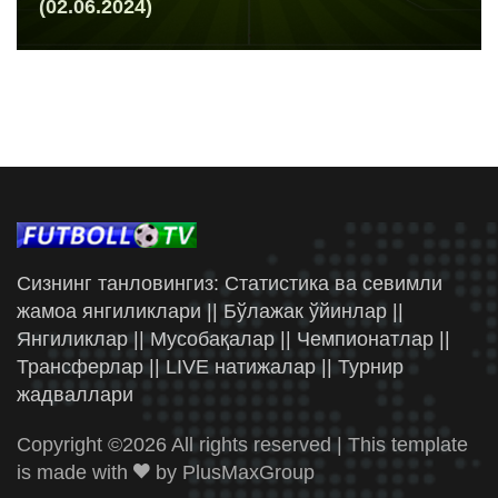
(02.06.2024)
Сизнинг танловингиз: Статистика ва севимли
жамоа янгиликлари || Бўлажак ўйинлар ||
Янгиликлар || Мусобақалар || Чемпионатлар ||
Трансферлар || LIVE натижалар || Турнир
жадваллари
Copyright ©
2026 All rights reserved | This template
is made with
by
PlusMaxGroup