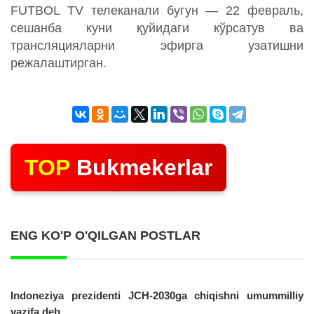
FUTBOL TV телеканали бугун — 22 февраль,
сешанба куни қуйидаги кўрсатув ва
трансляцияларни эфирга узатишни
режалаштирган.
TOP
Bukmekerlar
ENG KO'P O'QILGAN POSTLAR
Indoneziya prezidenti JCH-2030ga chiqishni umummilliy
vazifa deb...