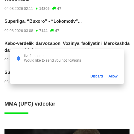
04.08.2026 02:11
14205
47
Superliga. “Buxoro” - “Lokomotiv”...
02.08.2026 03:08
7144
47
Kabo-verdelik darvozabon Vozinya faoliyatini Marokashda
davom ettirishi...
livefutbol.net
02.08.2026 01:08
3885
47
Would like to send you notifications
Superliga. "Dinamo" – "Neftchi" (matnli...
Discard
Allow
03.08.2026 20:32
3705
47
MMA (UFC) videolar