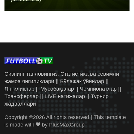
Сизнинг танловингиз: Статистика ва севимли
жамоа янгиликлари || Бўлажак ўйинлар ||
Янгиликлар || Мусобақалар || Чемпионатлар ||
Трансферлар || LIVE натижалар || Турнир
жадваллари
Copyright ©
2026 All rights reserved | This template
is made with
by
PlusMaxGroup