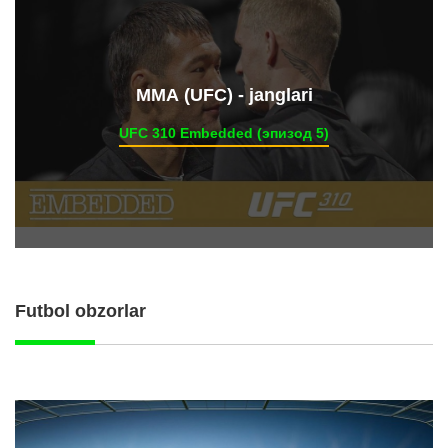
ММА (UFC) - janglari
UFC 310 Embedded (эпизод 5)
Futbol obzorlar