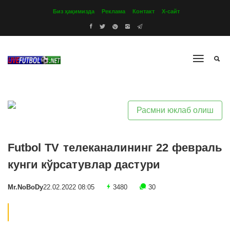
Биз ҳақимизда
Реклама
Контакт
Х-сайт
Расмни юклаб олиш
Futbol TV телеканалининг 22 февраль
кунги кўрсатувлар дастури
Mr.NoBoDy
22.02.2022 08:05
3480
30