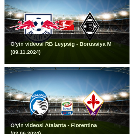
O'yin videosi RB Leypsig - Borussiya M
(09.11.2024)
O'yin videosi Atalanta - Fiorentina
(02.06.2024)