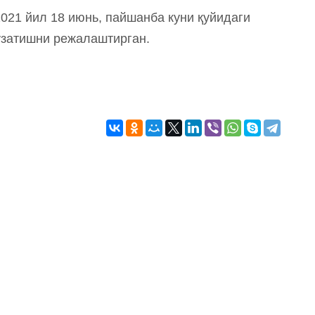
2021 йил 18 июнь, пайшанба куни қуйидаги
узатишни режалаштирган.