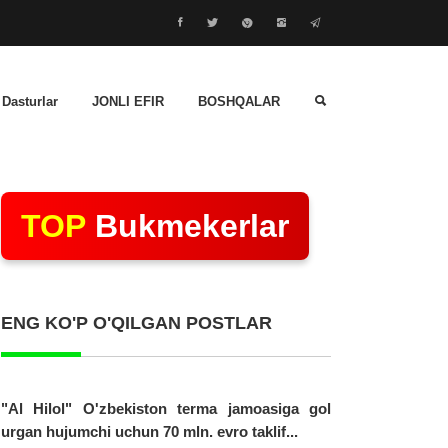
 Dasturlar
JONLI EFIR
BOSHQALAR
TOP
Bukmekerlar
ENG KO'P O'QILGAN POSTLAR
"Al Hilol" O'zbekiston terma jamoasiga gol
urgan hujumchi uchun 70 mln. evro taklif...