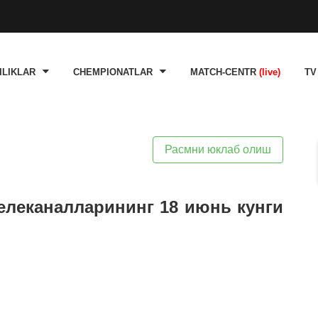
ILIKLAR
CHEMPIONATLAR
MATCH-CENTR
(live)
TV
Расмни юклаб олиш
телеканалларининг 18 июнь кунги