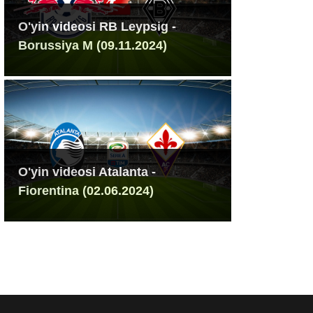
O'yin videosi RB Leypsig -
Borussiya M (09.11.2024)
O'yin videosi Atalanta -
Fiorentina (02.06.2024)