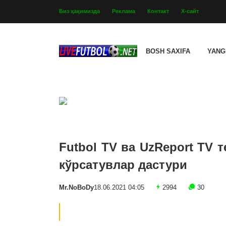
Биз ҳақимизда
Реклама
Контакт
Х-сайт
BOSH SAXIFA
YANG
Futbol TV ва UzReport TV 
кўрсатувлар дастури
Mr.NoBoDy
18.06.2021 04:05
2994
30