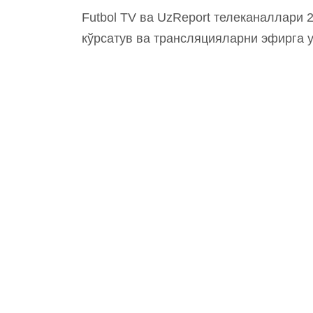
Futbol TV ва UzReport телеканаллари 
кўрсатув ва трансляцияларни эфирга 