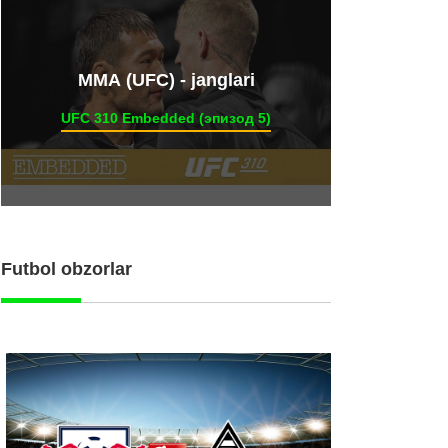
ММА (UFC) - janglari
UFC 310 Embedded (эпизод 5)
Futbol obzorlar