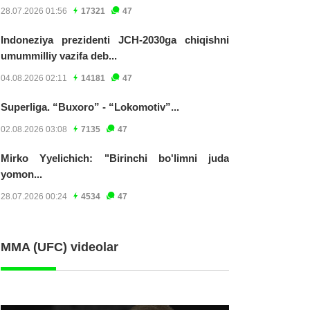
28.07.2026 01:56
17321
47
Indoneziya prezidenti JCH-2030ga chiqishni
umummilliy vazifa deb...
04.08.2026 02:11
14181
47
Superliga. “Buxoro” - “Lokomotiv”...
02.08.2026 03:08
7135
47
Mirko Yyelichich: "Birinchi bo'limni juda
yomon...
28.07.2026 00:24
4534
47
MMA (UFC) videolar