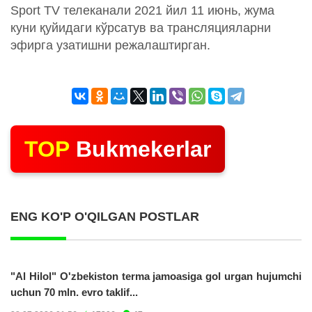
Sport TV телеканали 2021 йил 11 июнь, жума
куни қуйидаги кўрсатув ва трансляцияларни
эфирга узатишни режалаштирган.
TOP
Bukmekerlar
ENG KO'P O'QILGAN POSTLAR
"Al Hilol" O'zbekiston terma jamoasiga gol urgan hujumchi
uchun 70 mln. evro taklif...