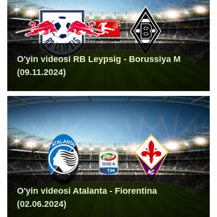
O'yin videosi RB Leypsig - Borussiya M
(09.11.2024)
O'yin videosi Atalanta - Fiorentina
(02.06.2024)