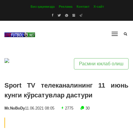
Биз ҳақимизда
Реклама
Контакт
Х-сайт
Расмни юклаб олиш
Sport TV телеканалининг 11 июнь
кунги кўрсатувлар дастури
Mr.NoBoDy
11.06.2021 08:05
2775
30