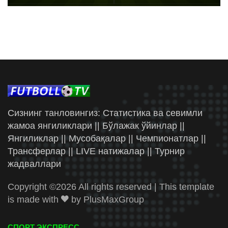
Сизнинг танловингиз: Статистика ва севимли
жамоа янгиликлари || Бўлажак ўйинлар ||
Янгиликлар || Мусобақалар || Чемпионатлар ||
Трансферлар || LIVE натижалар || Турнир
жадваллари
Copyright ©
2026 All rights reserved | This template
is made with
by
PlusMaxGroup
СПОРТ ЭКСПРЕСС