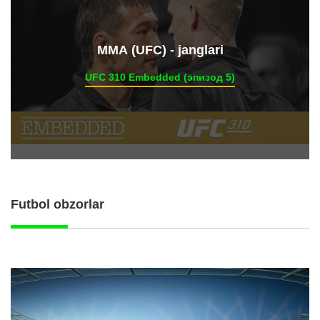
ММА (UFC) - janglari
UFC 310 Embedded (эпизод 5)
Futbol obzorlar