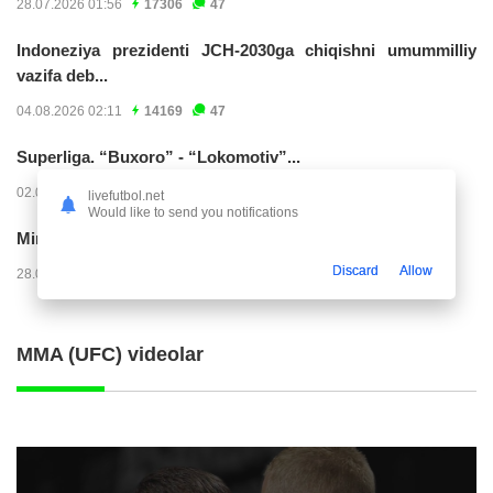
28.07.2026 01:56
17306
47
Indoneziya prezidenti JCH-2030ga chiqishni umummilliy
vazifa deb...
04.08.2026 02:11
14169
47
Superliga. “Buxoro” - “Lokomotiv”...
02.08.2026 03:08
7129
47
livefutbol.net
Would like to send you notifications
Mirko Yyelichich: "Birinchi bo'limni juda yomon...
Discard
Allow
28.07.2026 00:24
4528
47
MMA (UFC) videolar