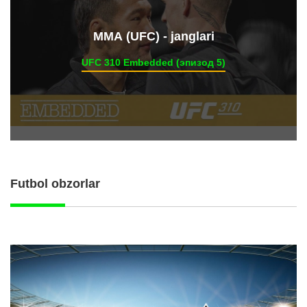
ММА (UFC) - janglari
UFC 310 Embedded (эпизод 5)
Futbol obzorlar