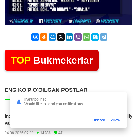
TOP
Bukmekerlar
ENG KO'P O'QILGAN POSTLAR
livefutbol.net
Would like to send you notifications
Indoneziya prezidenti JCH-2030ga chiqishni umummilliy
Discard
Allow
vazifa deb...
04.08.2026 02:11
14286
47