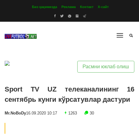
Биз ҳақимизда
Реклама
Контакт
Х-сайт
Расмни юклаб олиш
Sport TV UZ телеканалининг 16
сентябрь кунги кўрсатувлар дастури
Mr.NoBoDy
16.09.2020 10:17
1263
30