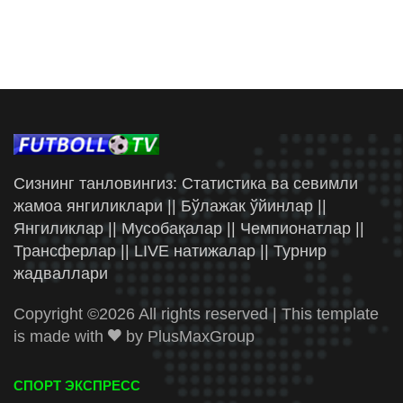
Сизнинг танловингиз: Статистика ва севимли
жамоа янгиликлари || Бўлажак ўйинлар ||
Янгиликлар || Мусобақалар || Чемпионатлар ||
Трансферлар || LIVE натижалар || Турнир
жадваллари
Copyright ©
2026 All rights reserved | This template
is made with
by
PlusMaxGroup
СПОРТ ЭКСПРЕСС