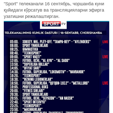
"Sport" телеканали 16 сентябрь, чоршанба куни
қуйидаги кўрсатув ва трансляцияларни эфирга
узатишни режалаштирган.