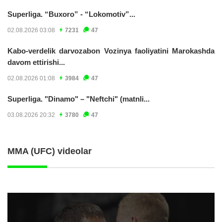
Superliga. “Buxoro” - “Lokomotiv”...
02.08.2026 03:08
7231
47
Kabo-verdelik darvozabon Vozinya faoliyatini Marokashda
davom ettirishi...
02.08.2026 01:08
3984
47
Superliga. "Dinamo" – "Neftchi" (matnli...
03.08.2026 20:32
3780
47
MMA (UFC) videolar