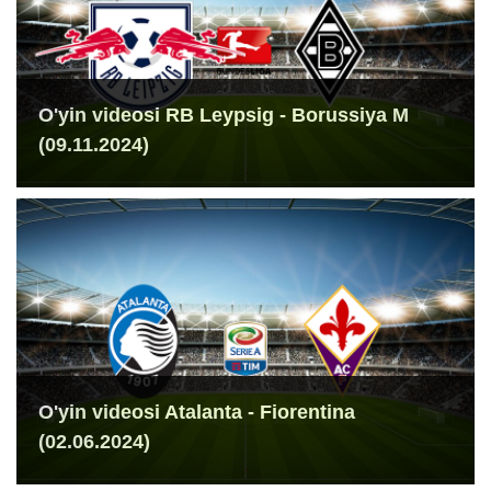
O'yin videosi RB Leypsig - Borussiya M
(09.11.2024)
O'yin videosi Atalanta - Fiorentina
(02.06.2024)