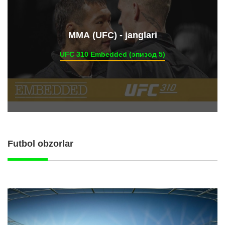
ММА (UFC) - janglari
UFC 310 Embedded (эпизод 5)
Futbol obzorlar