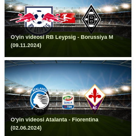
O'yin videosi RB Leypsig - Borussiya M
(09.11.2024)
O'yin videosi Atalanta - Fiorentina
(02.06.2024)