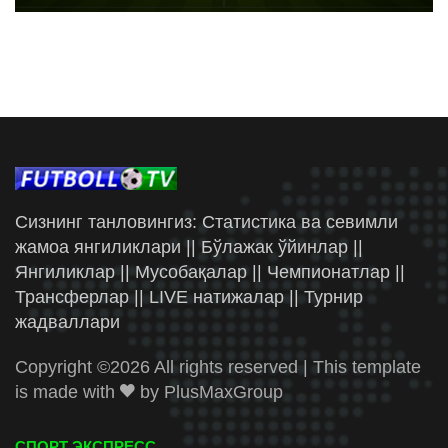
Сизнинг танловингиз: Статистика ва севимли
жамоа янгиликлари || Бўлажак ўйинлар ||
Янгиликлар || Мусобақалар || Чемпионатлар ||
Трансферлар || LIVE натижалар || Турнир
жадваллари
Copyright ©
2026 All rights reserved | This template
is made with
by
PlusMaxGroup
СПОРТ ЭКСПРЕСС