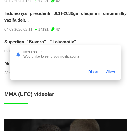
28.07.2026 01:56
17321
47
Indoneziya prezidenti JCH-2030ga chiqishni umummilliy
vazifa deb...
04.08.2026 02:11
14181
47
Superliga. “Buxoro” - “Lokomotiv”...
02.08.2026 03:08
7135
47
livefutbol.net
Would like to send you notifications
Mirko Yyelichich: "Birinchi bo'limni juda yomon...
Discard
Allow
28.07.2026 00:24
4534
47
MMA (UFC) videolar