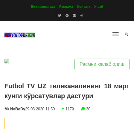
Биз ҳақимизда
Реклама
Контакт
Х-сайт
Расмни юклаб олиш
Futbol TV UZ телеканалининг 18 март
кунги кўрсатувлар дастури
Mr.NoBoDy
29.03.2020 11:50
1179
30