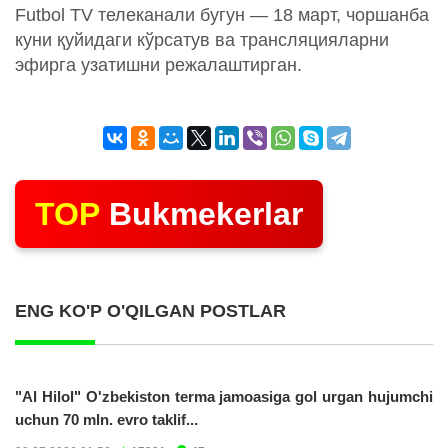
Futbol TV телеканали бугун — 18 март, чоршанба
куни қуйидаги кўрсатув ва трансляцияларни
эфирга узатишни режалаштирган.
TOP
Bukmekerlar
ENG KO'P O'QILGAN POSTLAR
"Al Hilol" O'zbekiston terma jamoasiga gol urgan hujumchi
uchun 70 mln. evro taklif...