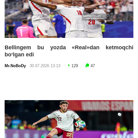
Bellingem bu yozda «Real»dan ketmoqchi
bo‘lgan edi
Mr.NoBoDy
30.07.2026 13:13
129
47