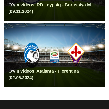
O'yin videosi RB Leypsig - Borussiya M
(09.11.2024)
O'yin videosi Atalanta - Fiorentina
(02.06.2024)