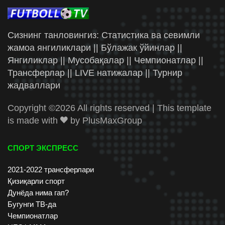
Сизнинг танловингиз: Статистика ва севимли
жамоа янгиликлари || Бўлажак ўйинлар ||
Янгиликлар || Мусобақалар || Чемпионатлар ||
Трансферлар || LIVE натижалар || Турнир
жадваллари
Copyright ©
2026 All rights reserved | This template
is made with
by
PlusMaxGroup
СПОРТ ЭКСПРЕСС
2021-2022 трансферлари
Қизиқарли спорт
Дунёда нима гап?
Бугунги ТВ-да
Чемпионатлар