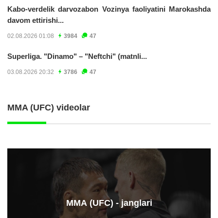
Kabo-verdelik darvozabon Vozinya faoliyatini Marokashda
davom ettirishi...
02.08.2026 01:08
3984
47
Superliga. "Dinamo" – "Neftchi" (matnli...
03.08.2026 20:32
3786
47
MMA (UFC) videolar
ММА (UFC) - janglari