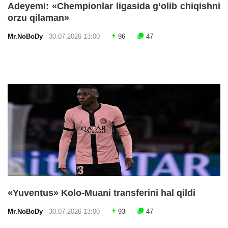
Adeyemi: «Chempionlar ligasida g‘olib chiqishni
orzu qilaman»
Mr.NoBoDy
30.07.2026 13:00
96
47
«Yuventus» Kolo-Muani transferini hal qildi
Mr.NoBoDy
30.07.2026 13:00
93
47