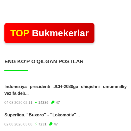
TOP
Bukmekerlar
ENG KO'P O'QILGAN POSTLAR
Indoneziya prezidenti JCH-2030ga chiqishni umummilliy
vazifa deb...
04.08.2026 02:11
14286
47
Superliga. “Buxoro” - “Lokomotiv”...
02.08.2026 03:08
7231
47