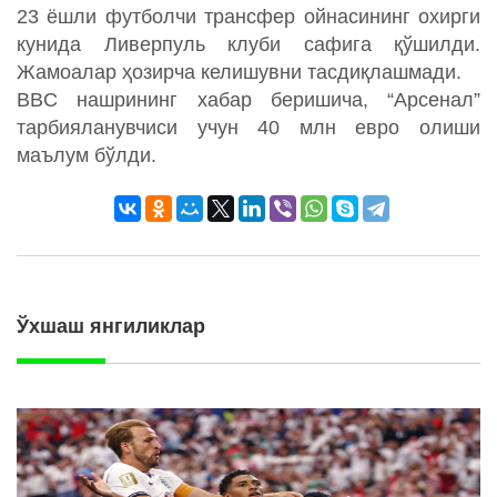
23 ёшли футболчи трансфер ойнасининг охирги
кунида Ливерпуль клуби сафига қўшилди.
Жамоалар ҳозирча келишувни тасдиқлашмади.
BBC нашрининг хабар беришича, “Арсенал”
тарбияланувчиси учун 40 млн евро олиши
маълум бўлди.
Ўхшаш янгиликлар