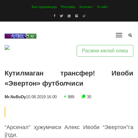
Биз ҳақимизда
Реклама
Контакт
Х-сайт
Расмни юклаб олиш
Кутилмаган трансфер! Ивоби
«Эвертон» футболчиси
Mr.NoBoDy
10.08.2019 16:00
989
30
“Арсенал” ҳужумчиси Алекс Ивоби “Эвертон”га
ўтди.