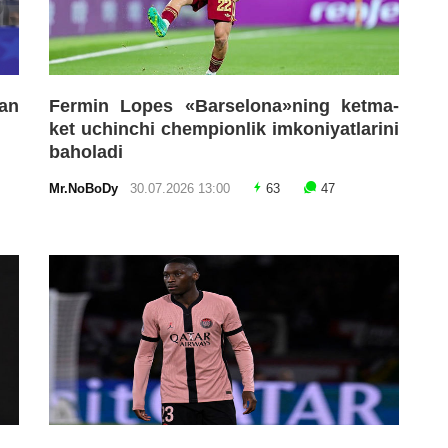
an
Fermin Lopes «Barselona»ning ketma-
ket uchinchi chempionlik imkoniyatlarini
baholadi
Mr.NoBoDy
30.07.2026 13:00
63
47