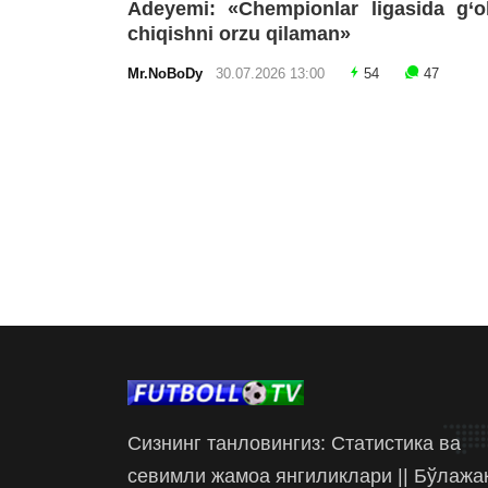
Adeyemi: «Chempionlar ligasida g‘o
chiqishni orzu qilaman»
Mr.NoBoDy
30.07.2026 13:00
54
47
Сизнинг танловингиз: Статистика ва
севимли жамоа янгиликлари || Бўлажа