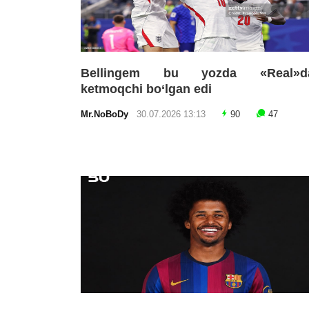
Bellingem bu yozda «Real»d
ketmoqchi bo‘lgan edi
Mr.NoBoDy
30.07.2026 13:13
90
47