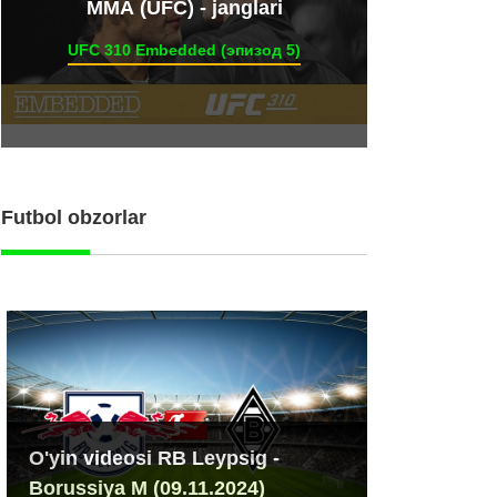
ММА (UFC) - janglari
UFC 310 Embedded (эпизод 5)
Futbol obzorlar
O'yin videosi RB Leypsig -
Borussiya M (09.11.2024)