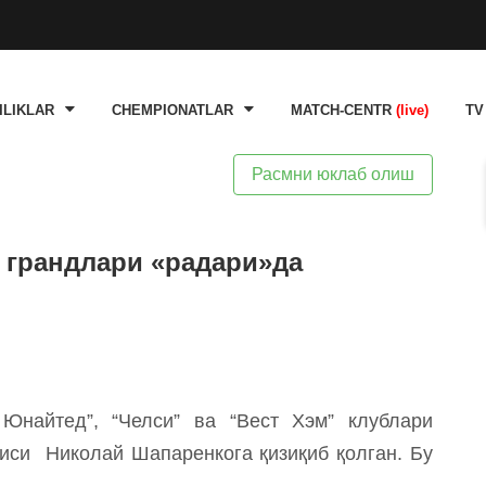
ILIKLAR
CHEMPIONATLAR
MATCH-CENTR
(live)
TV
Расмни юклаб олиш
 грандлари «радари»да
Юнайтед”, “Челси” ва “Вест Хэм” клублари
чиси Николай Шапаренкога қизиқиб қолган. Бу