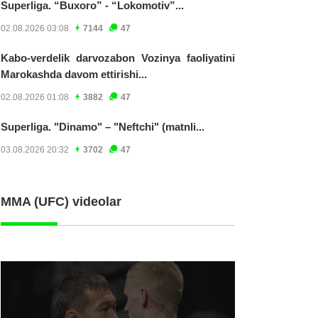
Superliga. “Buxoro” - “Lokomotiv”...
02.08.2026 03:08
7144
47
Kabo-verdelik darvozabon Vozinya faoliyatini
Marokashda davom ettirishi...
02.08.2026 01:08
3882
47
Superliga. "Dinamo" – "Neftchi" (matnli...
03.08.2026 20:32
3702
47
MMA (UFC) videolar