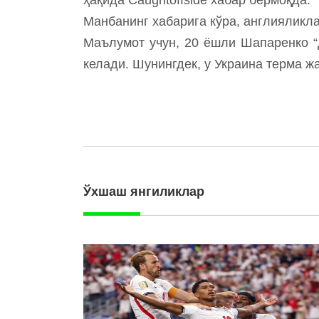
Манбанинг хабарига кўра, англияликл
Маълумот учун, 20 ёшли Шапаренко “
келади. Шунингдек, у Украина терма ж
Ўхшаш янгиликлар