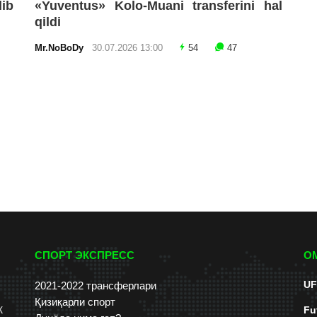
lib
«Yuventus» Kolo-Muani transferini hal
qildi
Mr.NoBoDy
30.07.2026 13:00
54
47
СПОРТ ЭКСПРЕСС
О
UF
2021-2022 трансферлари
Қизиқарли спорт
к
Fu