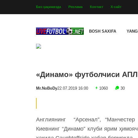
Биз ҳақимизда
Реклама
Контакт
Х-сайт
BOSH SAXIFA
YANG
«Динамо» футболчиси АПЛ
Mr.NoBoDy
22.07.2019 16:00
1060
30
Англиянинг “Арсенал”, “Манчестер 
Киевнинг “Динамо” клуби ярим ҳимоя
ҳақида Сaughtoffside хабар бермоқда.