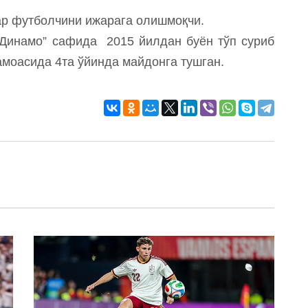
ар футболчини ижарага олишмоқчи.
Динамо” сафида 2015 йилдан буён тўп суриб
амоасида 4та ўйинда майдонга тушган.