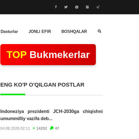
 Dasturlar
JONLI EFIR
BOSHQALAR
TOP
Bukmekerlar
ENG KO'P O'QILGAN POSTLAR
Indoneziya prezidenti JCH-2030ga chiqishni
umummilliy vazifa deb...
04.08.2026 02:11
14202
47