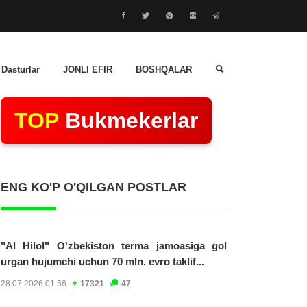
 Dasturlar
JONLI EFIR
BOSHQALAR
TOP
Bukmekerlar
ENG KO'P O'QILGAN POSTLAR
"Al Hilol" O'zbekiston terma jamoasiga gol
urgan hujumchi uchun 70 mln. evro taklif...
28.07.2026 01:56
17321
47