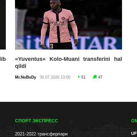
lib
«Yuventus» Kolo-Muani transferini hal
qildi
Mr.NoBoDy
30.07.2026 13:00
51
47
СПОРТ ЭКСПРЕСС
О
UF
2021-2022 трансферлари