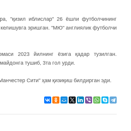
кўра, "қизил иблислар" 26 ёшли футболчининг
 келишувга эришган. "МЮ" англиялик футболчи
омаси 2023 йилнинг ёзига қадар тузилган.
майдонга тушиб, 3та гол урди.
Манчестер Сити" ҳам қизиқиш билдирган эди.