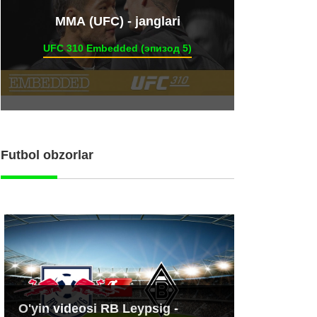
ММА (UFC) - janglari
UFC 310 Embedded (эпизод 5)
Futbol obzorlar
O'yin videosi RB Leypsig -