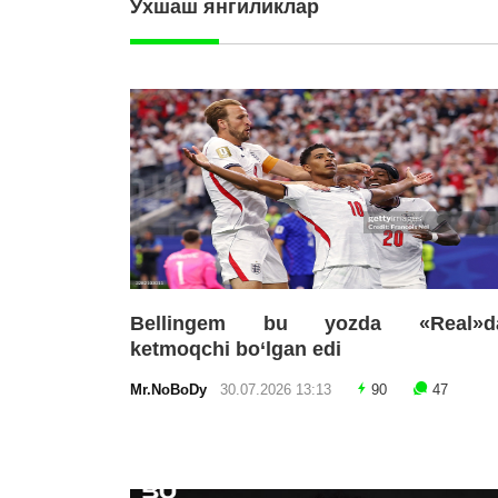
Ўхшаш янгиликлар
Bellingem bu yozda «Real»d
ketmoqchi bo‘lgan edi
Mr.NoBoDy
30.07.2026 13:13
90
47