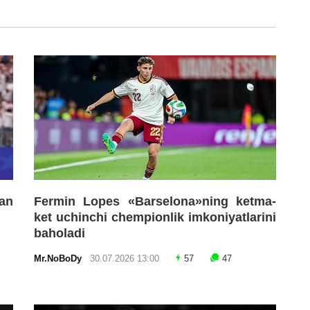
an
Fermin Lopes «Barselona»ning ketma-
ket uchinchi chempionlik imkoniyatlarini
baholadi
Mr.NoBoDy
30.07.2026 13:00
57
47