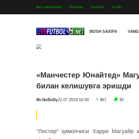
Биз ҳақимизда
Реклама
Контакт
Х-сайт
BOSH SAXIFA
YANG
«Манчестер Юнайтед» Магу
билан келишувга эришди
Mr.NoBoDy
22.07.2019 16:00
967
30
"Лестер" ҳимоячиси Харри Магуайр 