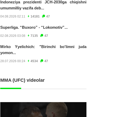
Indoneziya prezidenti JCH-2030ga chiqishni
umummilliy vazifa deb...
04.08.2026 02:11
14181
47
Superliga. “Buxoro” - “Lokomotiv”...
02.08.2026 03:08
7135
47
Mirko Yyelichich: "Birinchi bo'limni juda
yomon...
28.07.2026 00:24
4534
47
MMA (UFC) videolar