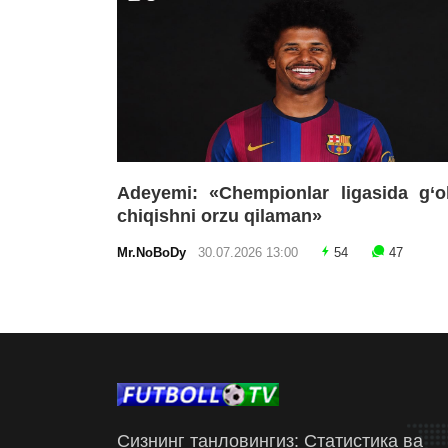
Adeyemi: «Chempionlar ligasida g‘o
chiqishni orzu qilaman»
Mr.NoBoDy
30.07.2026 13:00
54
47
Сизнинг танловингиз: Статистика ва