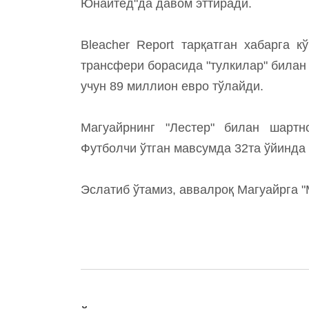
Юнайтед"да давом эттиради.
Bleacher Report тарқатган хабарга 
трансфери борасида "тулкилар" билан
учун 89 миллион евро тўлайди.
Магуайрнинг "Лестер" билан шартн
Футболчи ўтган мавсумда 32та ўйинда 
Эслатиб ўтамиз, аввалроқ Магуайрга "