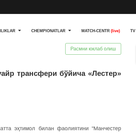
ILIKLAR
CHEMPIONATLAR
MATCH-CENTR
(live)
TV
Расмни юклаб олиш
айр трансфери бўйича «Лестер»
катта эҳтимол билан фаолиятини "Манчестер