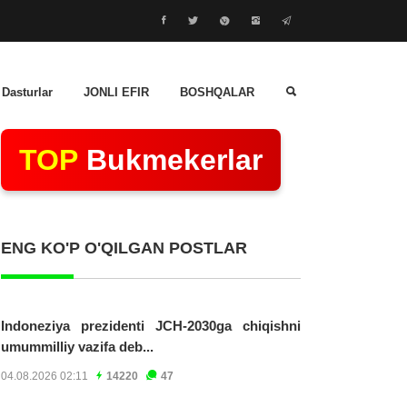
 Dasturlar
JONLI EFIR
BOSHQALAR
TOP
Bukmekerlar
ENG KO'P O'QILGAN POSTLAR
Indoneziya prezidenti JCH-2030ga chiqishni
umummilliy vazifa deb...
04.08.2026 02:11
14220
47