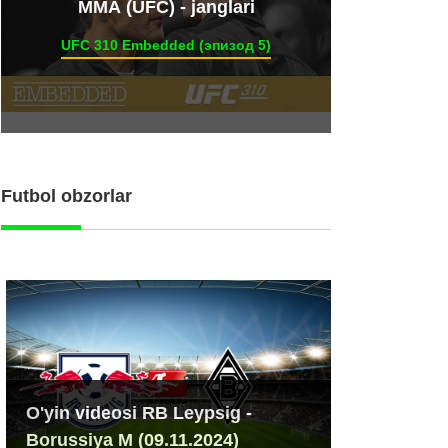
ММА (UFC) - janglari
UFC 310 Embedded (эпизод 5)
Futbol obzorlar
O'yin videosi RB Leypsig -
Borussiya M (09.11.2024)