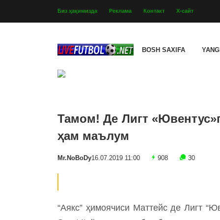
Биз ҳақимизда
Реклама
Контакт
Х-сайт
BOSH SAXIFA
YANG
Тамом! Де Лигт «Ювентус»г
ҳам маълум
Mr.NoBoDy
16.07.2019 11:00
908
30
“Аякс” ҳимоячиси Маттейс де Лигт “Ю