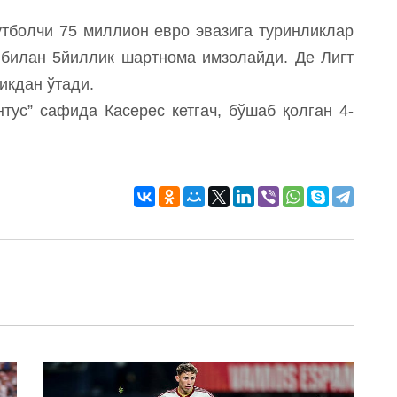
утболчи 75 миллион евро эвазига туринликлар
 билан 5йиллик шартнома имзолайди. Де Лигт
икдан ўтади.
тус” сафида Касерес кетгач, бўшаб қолган 4-