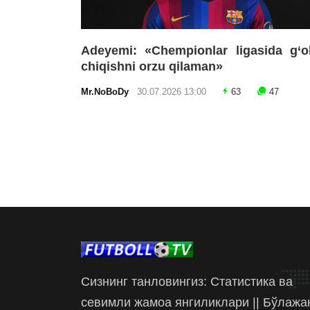
Adeyemi: «Chempionlar ligasida g‘o
chiqishni orzu qilaman»
Mr.NoBoDy
30.07.2026 13:00
63
47
Сизнинг танловингиз: Статистика ва
севимли жамоа янгиликлари || Бўлажа