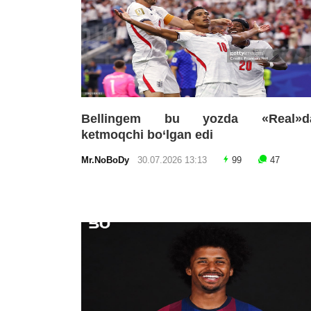
Bellingem bu yozda «Real»d
ketmoqchi bo‘lgan edi
Mr.NoBoDy
30.07.2026 13:13
99
47