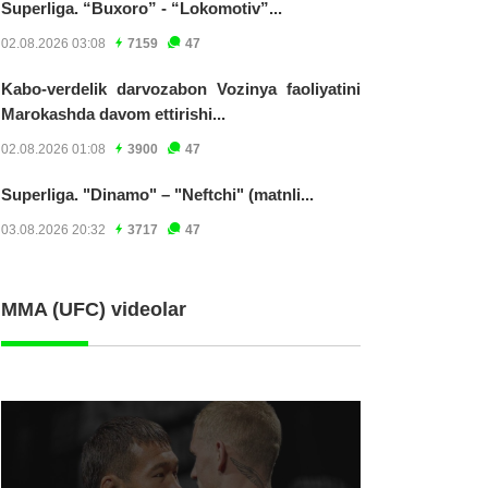
Superliga. “Buxoro” - “Lokomotiv”...
02.08.2026 03:08
7159
47
Kabo-verdelik darvozabon Vozinya faoliyatini
Marokashda davom ettirishi...
02.08.2026 01:08
3900
47
Superliga. "Dinamo" – "Neftchi" (matnli...
03.08.2026 20:32
3717
47
MMA (UFC) videolar