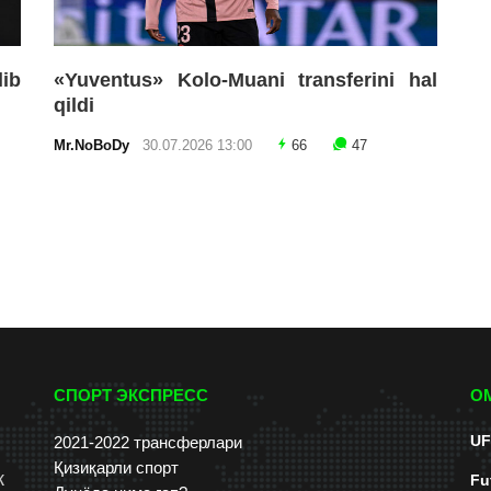
lib
«Yuventus» Kolo-Muani transferini hal
qildi
Mr.NoBoDy
30.07.2026 13:00
66
47
СПОРТ ЭКСПРЕСС
О
UF
2021-2022 трансферлари
Қизиқарли спорт
к
Fu