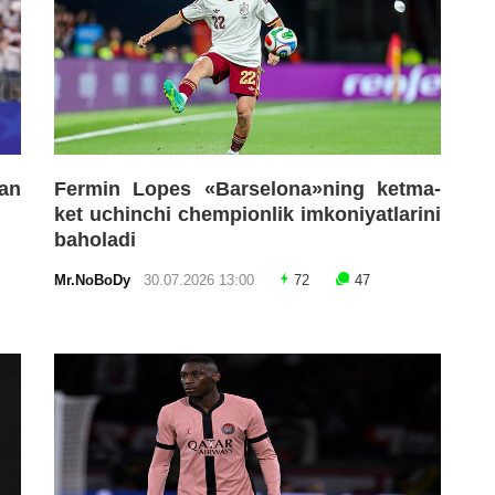
an
Fermin Lopes «Barselona»ning ketma-
ket uchinchi chempionlik imkoniyatlarini
baholadi
Mr.NoBoDy
30.07.2026 13:00
72
47