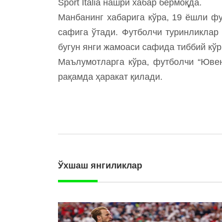
Sport Italia нашри хабар бермоқда.
Манбанинг хабарига кўра, 19 ёшли ф
сафига ўтади. Футболчи туринликлар
бугун янги жамоаси сафида тиббий кўр
Маълумотларга кўра, футболчи “Ювен
рақамда ҳаракат қилади.
Ўхшаш янгиликлар