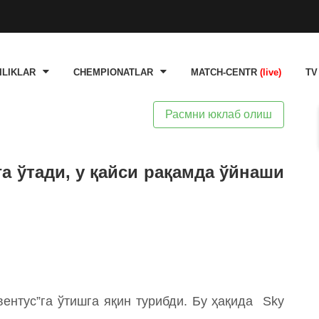
ILIKLAR
CHEMPIONATLAR
MATCH-CENTR
(live)
TV
Расмни юклаб олиш
а ўтади, у қайси рақамда ўйнаши
вентус”га ўтишга яқин турибди. Бу ҳақида Sky