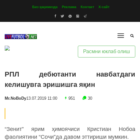
Биз ҳақимизда
Реклама
Контакт
Х-сайт
Расмни юклаб олиш
РПЛ дебютанти навбатдаги
келишувга эришишга яқин
Mr.NoBoDy
13.07.2019 11:00
951
30
“Зенит” ярим ҳимоячиси Кристиан Нобоа
фаолиятини “Сочи”да давом эттириши мумкин.