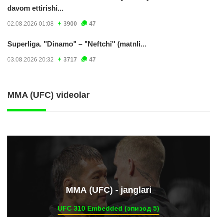
davom ettirishi...
02.08.2026 01:08
3900
47
Superliga. "Dinamo" – "Neftchi" (matnli...
03.08.2026 20:32
3717
47
MMA (UFC) videolar
ММА (UFC) - janglari
UFC 310 Embedded (эпизод 5)