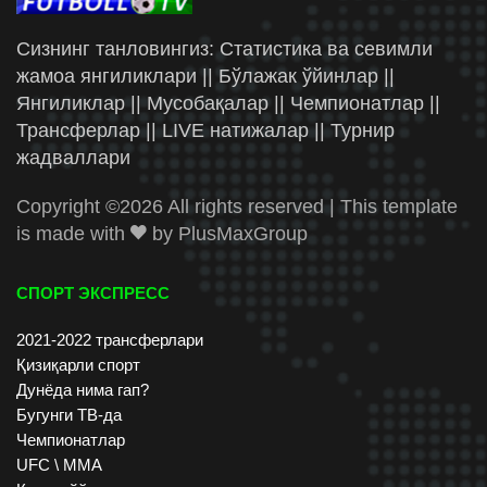
Сизнинг танловингиз: Статистика ва севимли
жамоа янгиликлари || Бўлажак ўйинлар ||
Янгиликлар || Мусобақалар || Чемпионатлар ||
Трансферлар || LIVE натижалар || Турнир
жадваллари
Copyright ©
2026 All rights reserved | This template
is made with
by
PlusMaxGroup
СПОРТ ЭКСПРЕСС
2021-2022 трансферлари
Қизиқарли спорт
Дунёда нима гап?
Бугунги ТВ-да
Чемпионатлар
UFC \ ММА