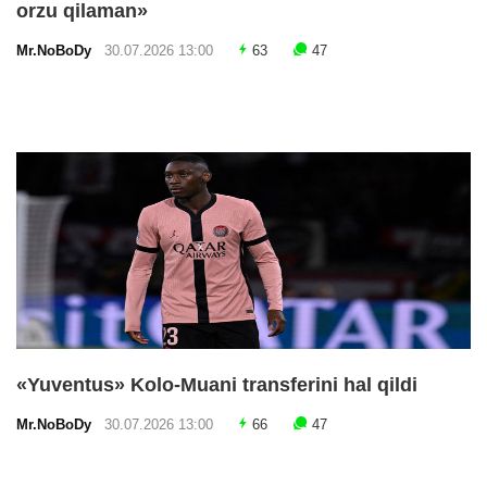
orzu qilaman»
Mr.NoBoDy
30.07.2026 13:00
63
47
«Yuventus» Kolo-Muani transferini hal qildi
Mr.NoBoDy
30.07.2026 13:00
66
47