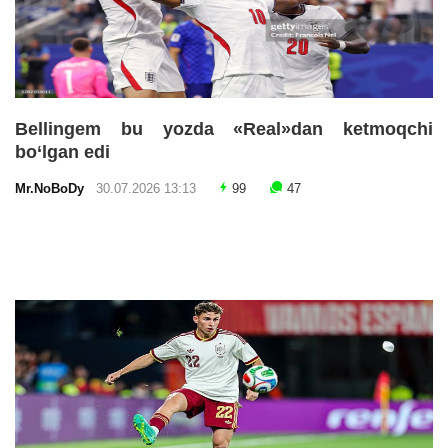
Bellingem bu yozda «Real»dan ketmoqchi
bo‘lgan edi
Mr.NoBoDy
30.07.2026 13:13
99
47