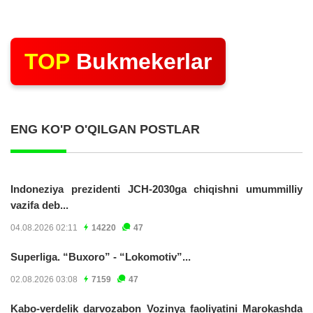
TOP
Bukmekerlar
ENG KO'P O'QILGAN POSTLAR
Indoneziya prezidenti JCH-2030ga chiqishni umummilliy
vazifa deb...
04.08.2026 02:11
14220
47
Superliga. “Buxoro” - “Lokomotiv”...
02.08.2026 03:08
7159
47
Kabo-verdelik darvozabon Vozinya faoliyatini Marokashda