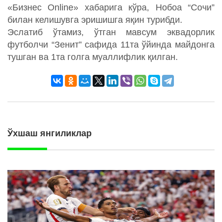
«Бизнес Online» хабарига кўра, Нобоа “Сочи”
билан келишувга эришишга яқин турибди.
Эслатиб ўтамиз, ўтган мавсум эквадорлик
футболчи “Зенит” сафида 11та ўйинда майдонга
тушган ва 1та голга муаллифлик қилган.
Ўхшаш янгиликлар