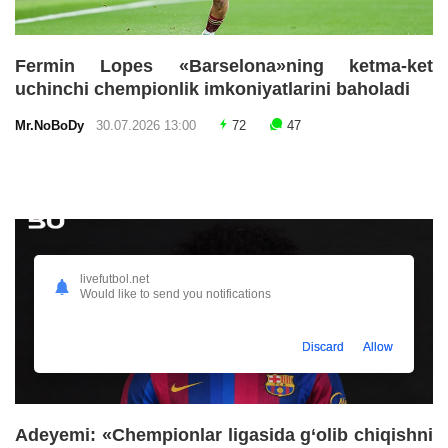
Fermin Lopes «Barselona»ning ketma-ket
uchinchi chempionlik imkoniyatlarini baholadi
Mr.NoBoDy
30.07.2026 13:00
72
47
livefutbol.net
Would like to send you notifications
Discard
Allow
Adeyemi: «Chempionlar ligasida g‘olib chiqishni