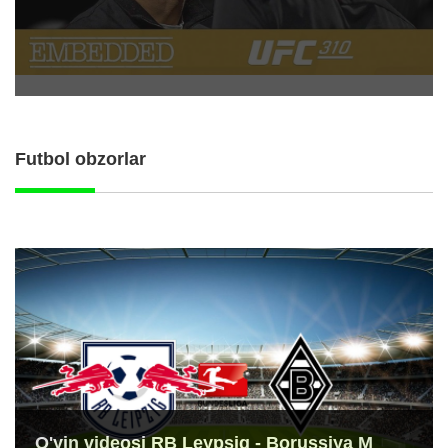
Futbol obzorlar
O'yin videosi RB Leypsig - Borussiya M