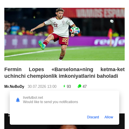
Fermin Lopes «Barselona»ning ketma-ket
uchinchi chempionlik imkoniyatlarini baholadi
Mr.NoBoDy
30.07.2026 13:00
93
47
livefutbol.net
Would like to send you notifications
Discard
Allow