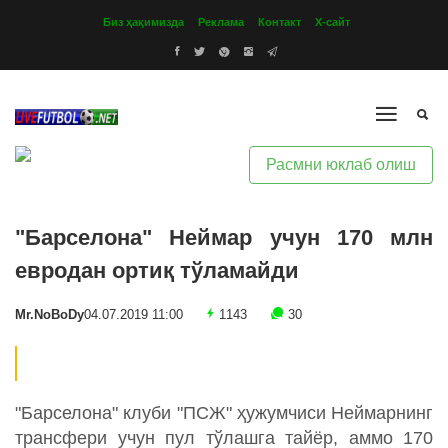
Биз ҳақимизда
Реклама
Контакт
Х-сайт
Расмни юклаб олиш
"Барселона" Неймар учун 170 млн
евродан ортиқ тўламайди
Mr.NoBoDy
04.07.2019 11:00
1143
30
"Барселона" клуби "ПСЖ" ҳужумчиси Неймарнинг
трансфери учун пул тўлашга тайёр, аммо 170