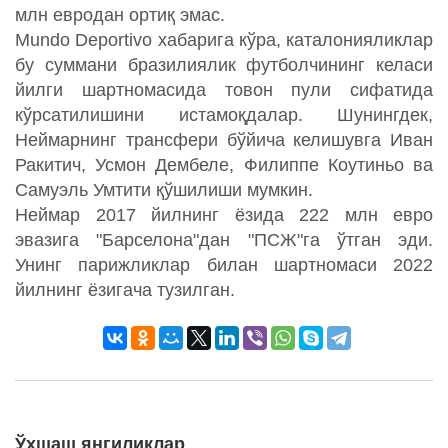
млн евродан ортиқ эмас.
Mundo Deportivo хабарига кўра, каталонияликлар
бу суммани бразилиялик футболчининг келаси
йилги шартномасида товон пули сифатида
кўрсатилишини истамоқдалар. Шунингдек,
Неймарнинг трансфери бўйича келишувга Иван
Ракитич, Усмон Дембеле, Филиппе Коутиньо ва
Самуэль Умтити қўшилиши мумкин.
Неймар 2017 йилнинг ёзида 222 млн евро
эвазига "Барселона"дан "ПСЖ"га ўтган эди.
Унинг парижликлар билан шартномаси 2022
йилнинг ёзигача тузилган.
Ўхшаш янгиликлар