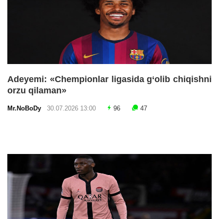
Adeyemi: «Chempionlar ligasida g‘olib chiqishni
orzu qilaman»
Mr.NoBoDy
30.07.2026 13:00
96
47