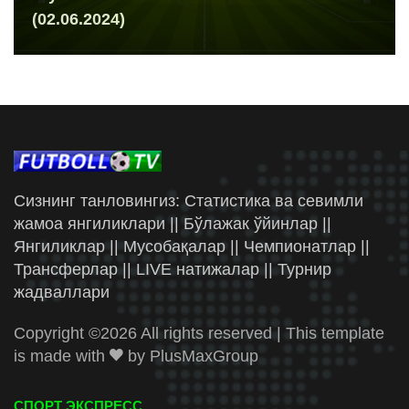
(02.06.2024)
Сизнинг танловингиз: Статистика ва севимли
жамоа янгиликлари || Бўлажак ўйинлар ||
Янгиликлар || Мусобақалар || Чемпионатлар ||
Трансферлар || LIVE натижалар || Турнир
жадваллари
Copyright ©
2026 All rights reserved | This template
is made with
by
PlusMaxGroup
СПОРТ ЭКСПРЕСС