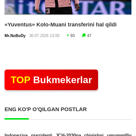
«Yuventus» Kolo-Muani transferini hal qildi
Mr.NoBoDy
30.07.2026 13:00
93
47
TOP
Bukmekerlar
ENG KO'P O'QILGAN POSTLAR
Indoneziya prezidenti JCH-2030ga chiqishni umummilliy