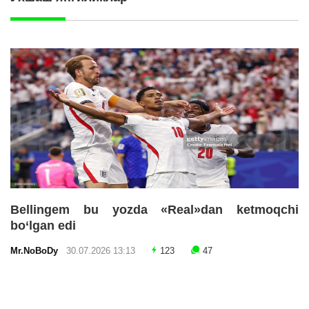
Bellingem bu yozda «Real»dan ketmoqchi
bo‘lgan edi
Mr.NoBoDy
30.07.2026 13:13
123
47