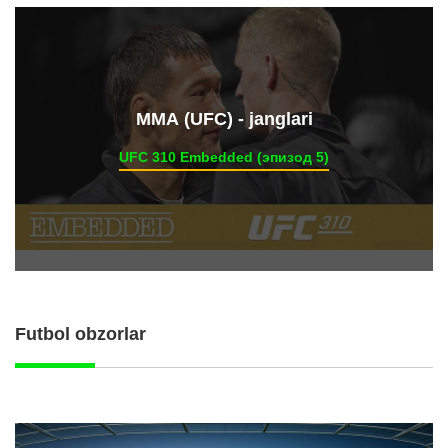
ММА (UFC) - janglari
UFC 310 Embedded (эпизод 5)
Futbol obzorlar