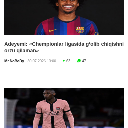
Adeyemi: «Chempionlar ligasida g‘olib chiqishni
orzu qilaman»
Mr.NoBoDy
30.07.2026 13:00
63
47