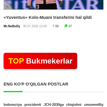
«Yuventus» Kolo-Muani transferini hal qildi
Mr.NoBoDy
30.07.2026 13:00
66
47
TOP
Bukmekerlar
ENG KO'P O'QILGAN POSTLAR
Indoneziya prezidenti JCH-2030ga chiqishni umummilliy