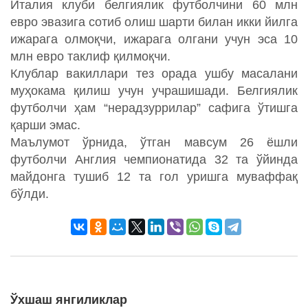
Италия клуби белгиялик футболчини 60 млн
евро эвазига сотиб олиш шарти билан икки йилга
ижарага олмоқчи, ижарага олгани учун эса 10
млн евро таклиф қилмоқчи.
Клублар вакиллари тез орада ушбу масалани
муҳокама қилиш учун учрашишади. Белгиялик
футболчи ҳам “нерадзуррилар” сафига ўтишга
қарши эмас.
Маълумот ўрнида, ўтган мавсум 26 ёшли
футболчи Англия чемпионатида 32 та ўйинда
майдонга тушиб 12 та гол уришга муваффақ
бўлди.
Ўхшаш янгиликлар