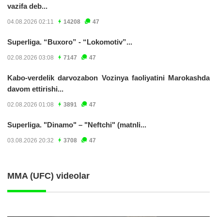
vazifa deb...
04.08.2026 02:11
14208
47
Superliga. “Buxoro” - “Lokomotiv”...
02.08.2026 03:08
7147
47
Kabo-verdelik darvozabon Vozinya faoliyatini Marokashda
davom ettirishi...
02.08.2026 01:08
3891
47
Superliga. "Dinamo" – "Neftchi" (matnli...
03.08.2026 20:32
3708
47
MMA (UFC) videolar