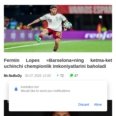
Fermin Lopes «Barselona»ning ketma-ket
uchinchi chempionlik imkoniyatlarini baholadi
Mr.NoBoDy
30.07.2026 13:00
72
47
livefutbol.net
Would like to send you notifications
Discard
Allow