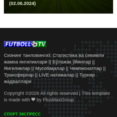
(02.06.2024)
Сизнинг танловингиз: Статистика ва севимли
жамоа янгиликлари || Бўлажак ўйинлар ||
Янгиликлар || Мусобақалар || Чемпионатлар ||
Трансферлар || LIVE натижалар || Турнир
жадваллари
Copyright ©
2026 All rights reserved | This template
is made with
by
PlusMaxGroup
СПОРТ ЭКСПРЕСС