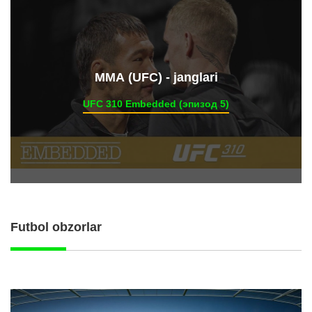
ММА (UFC) - janglari
UFC 310 Embedded (эпизод 5)
Futbol obzorlar