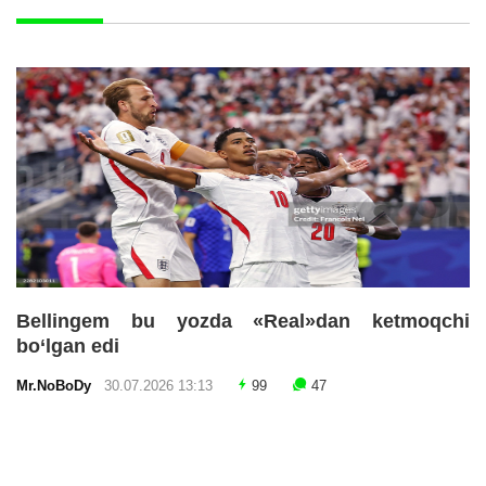
Bellingem bu yozda «Real»dan ketmoqchi
bo‘lgan edi
Mr.NoBoDy
30.07.2026 13:13
99
47