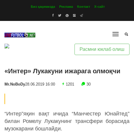
Биз ҳақимизда
Реклама
Контакт
Х-сайт
Расмни юклаб олиш
«Интер» Лукакуни ижарага олмоқчи
Mr.NoBoDy
28.06.2019 16:00
1201
30
“Интер”яқин вақт ичида “Манчестер Юнайтед”
билан Ромелу Лукакунинг трансфери борасида
музокарани бошлайди.