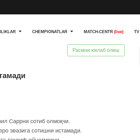
ILIKLAR
CHEMPIONATLAR
MATCH-CENTR
(live)
TV
Расмни юклаб олиш
тамади
оил Саррни сотиб олмоқчи.
вро эвазига сотишни истамади.
рта таклиф жўнатмоқчи.