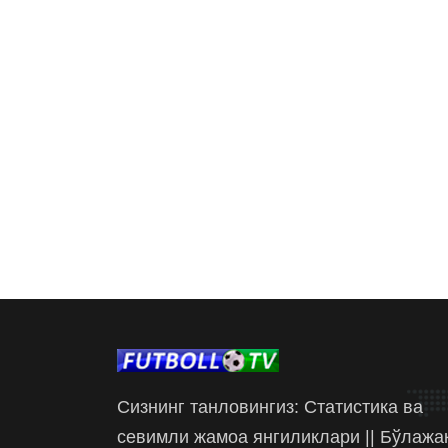
Сизнинг танловингиз: Статистика ва
севимли жамоа янгиликлари || Бўлажа