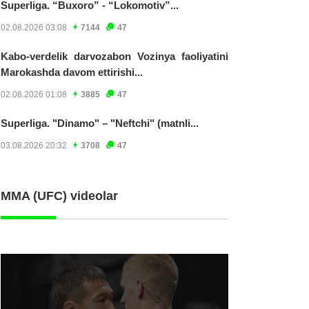
Superliga. “Buxoro” - “Lokomotiv”...
02.08.2026 03:08
7144
47
Kabo-verdelik darvozabon Vozinya faoliyatini
Marokashda davom ettirishi...
02.08.2026 01:08
3885
47
Superliga. "Dinamo" – "Neftchi" (matnli...
03.08.2026 20:32
3708
47
MMA (UFC) videolar