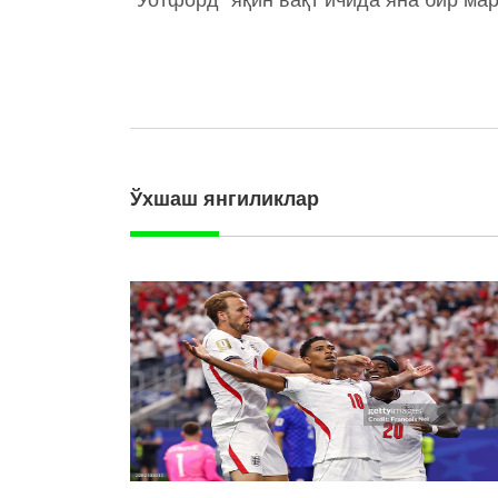
Ўхшаш янгиликлар