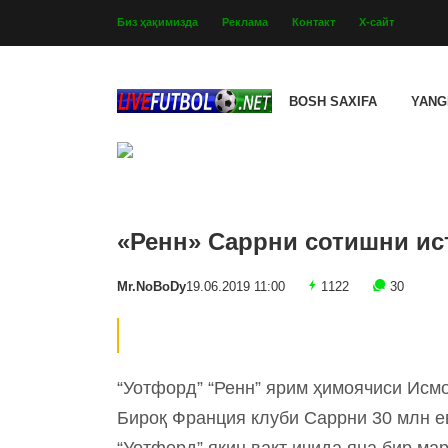
Биз ҳақимизда
Реклама
Контакт
Х-сайт
BOSH SAXIFA
YANG
«Ренн» Саррни сотишни ис
Mr.NoBoDy
19.06.2019 11:00
1122
30
“Уотфорд” “Ренн” ярим ҳимоячиси Исм
Бироқ Франция клуби Саррни 30 млн е
“Уотфорд” яқин вақт ичида яна бир ма