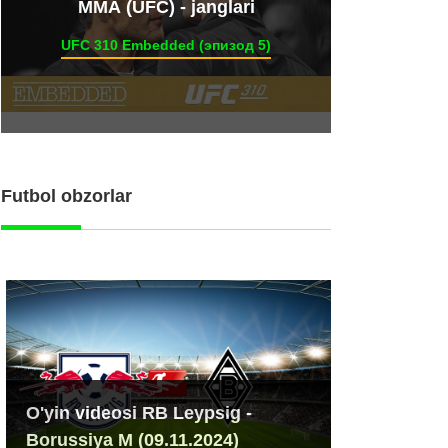
ММА (UFC) - janglari
UFC 310 Embedded (эпизод 5)
Futbol obzorlar
O'yin videosi RB Leypsig -
Borussiya M (09.11.2024)