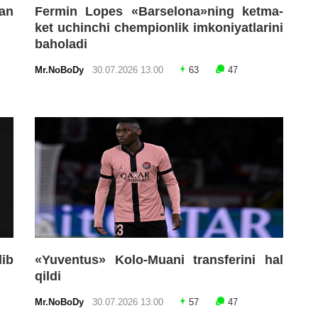
an
Fermin Lopes «Barselona»ning ketma-
ket uchinchi chempionlik imkoniyatlarini
baholadi
Mr.NoBoDy
30.07.2026 13:00
63
47
lib
«Yuventus» Kolo-Muani transferini hal
qildi
Mr.NoBoDy
30.07.2026 13:00
57
47