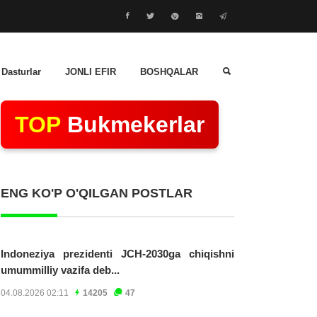
 Dasturlar
JONLI EFIR
BOSHQALAR
TOP
Bukmekerlar
ENG KO'P O'QILGAN POSTLAR
Indoneziya prezidenti JCH-2030ga chiqishni
umummilliy vazifa deb...
04.08.2026 02:11
14205
47