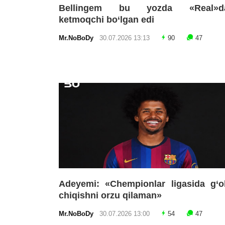
Bellingem bu yozda «Real»d
ketmoqchi bo‘lgan edi
Mr.NoBoDy
30.07.2026 13:13
90
47
Adeyemi: «Chempionlar ligasida g‘o
chiqishni orzu qilaman»
Mr.NoBoDy
30.07.2026 13:00
54
47