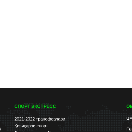
СПОРТ ЭКСПРЕСС
О
UF
2021-2022 трансферлари
Қизиқарли спорт
к
Fu