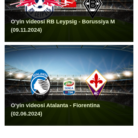
O'yin videosi RB Leypsig - Borussiya M
(09.11.2024)
O'yin videosi Atalanta - Fiorentina
(02.06.2024)