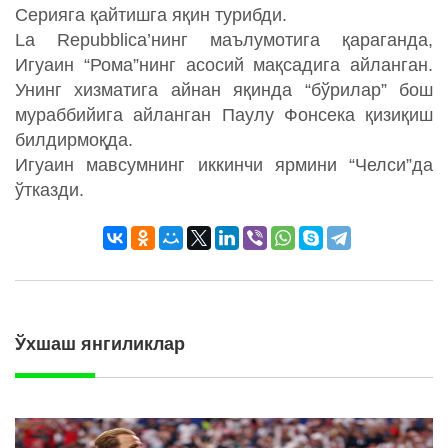
Серияга қайтишга яқин турибди.
La Repubblica’нинг маълумотига қараганда,
Игуаин “Рома”нинг асосий мақсадига айланган.
Унинг хизматига айнан яқинда “бўрилар” бош
мураббийига айланган Паулу Фонсека қизиқиш
билдирмоқда.
Игуаин мавсумнинг иккинчи ярмини “Челси”да
ўтказди.
Ўхшаш янгиликлар