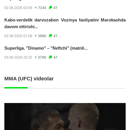
02.08.2026 03:08
7144
47
Kabo-verdelik darvozabon Vozinya faoliyatini Marokashda
davom ettirishi...
02.08.2026 01:08
3888
47
Superliga. "Dinamo" – "Neftchi" (matnli...
03.08.2026 20:32
3708
47
MMA (UFC) videolar