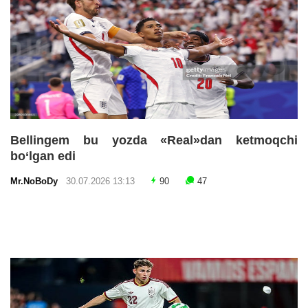
Bellingem bu yozda «Real»dan ketmoqchi
bo‘lgan edi
Mr.NoBoDy
30.07.2026 13:13
90
47