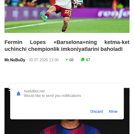
Fermin Lopes «Barselona»ning ketma-ket
uchinchi chempionlik imkoniyatlarini baholadi
Mr.NoBoDy
30.07.2026 13:00
66
47
livefutbol.net
Would like to send you notifications
Discard
Allow