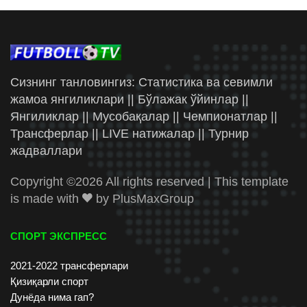
Сизнинг танловингиз: Статистика ва севимли
жамоа янгиликлари || Бўлажак ўйинлар ||
Янгиликлар || Мусобақалар || Чемпионатлар ||
Трансферлар || LIVE натижалар || Турнир
жадваллари
Copyright ©
2026 All rights reserved | This template
is made with
by
PlusMaxGroup
СПОРТ ЭКСПРЕСС
2021-2022 трансферлари
Қизиқарли спорт
Дунёда нима гап?