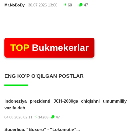
Mr.NoBoDy
30.07.2026 13:00
60
47
TOP
Bukmekerlar
ENG KO'P O'QILGAN POSTLAR
Indoneziya prezidenti JCH-2030ga chiqishni umummilliy
vazifa deb...
04.08.2026 02:11
14208
47
Superliga. “Buxoro” - “Lokomotiv”...