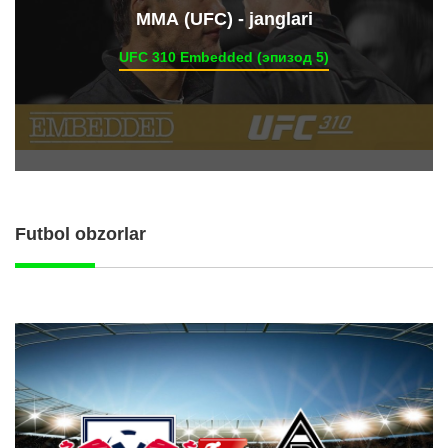
ММА (UFC) - janglari
UFC 310 Embedded (эпизод 5)
Futbol obzorlar