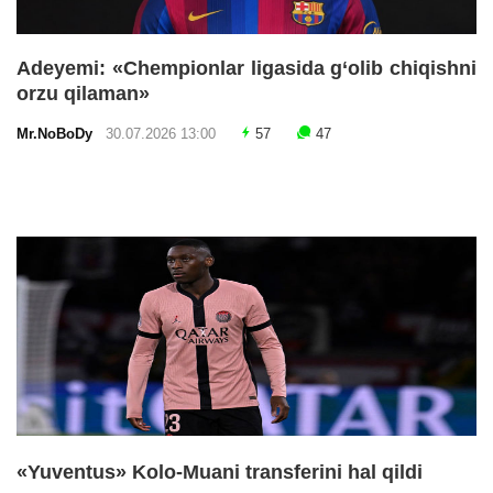
Adeyemi: «Chempionlar ligasida g‘olib chiqishni
orzu qilaman»
Mr.NoBoDy
30.07.2026 13:00
57
47
«Yuventus» Kolo-Muani transferini hal qildi