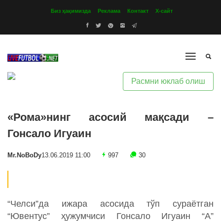
Биз ҳақимизда
Реклама
Контакт
Х-сайт
Расмни юклаб олиш
«Рома»нинг асосий мақсади –
Гонсало Игуаин
Mr.NoBoDy
13.06.2019 11:00
997
30
“Челси”да ижара асосида тўп сураётган
“Ювентус” ҳужумчиси Гонсало Игуаин “А”