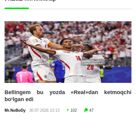
Bellingem bu yozda «Real»dan ketmoqchi
bo‘lgan edi
Mr.NoBoDy
30.07.2026 13:13
102
47