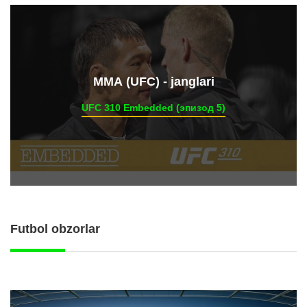
ММА (UFC) - janglari
UFC 310 Embedded (эпизод 5)
Futbol obzorlar