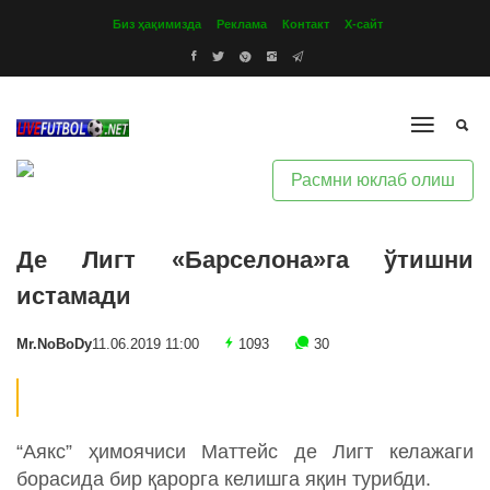
Биз ҳақимизда
Реклама
Контакт
Х-сайт
Расмни юклаб олиш
Де Лигт «Барселона»га ўтишни
истамади
Mr.NoBoDy
11.06.2019 11:00
1093
30
“Аякс” ҳимоячиси Маттейс де Лигт келажаги
борасида бир қарорга келишга яқин турибди.