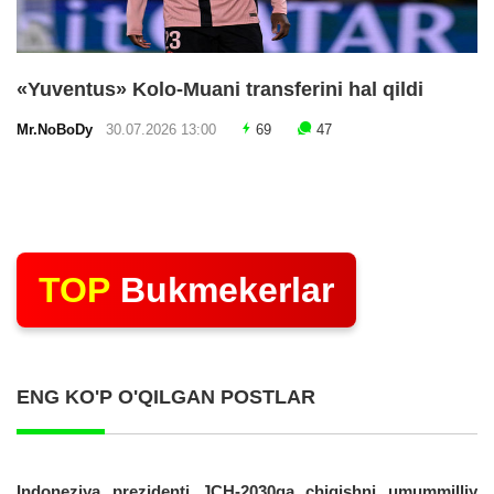
«Yuventus» Kolo-Muani transferini hal qildi
Mr.NoBoDy
30.07.2026 13:00
69
47
TOP
Bukmekerlar
ENG KO'P O'QILGAN POSTLAR
Indoneziya prezidenti JCH-2030ga chiqishni umummilliy