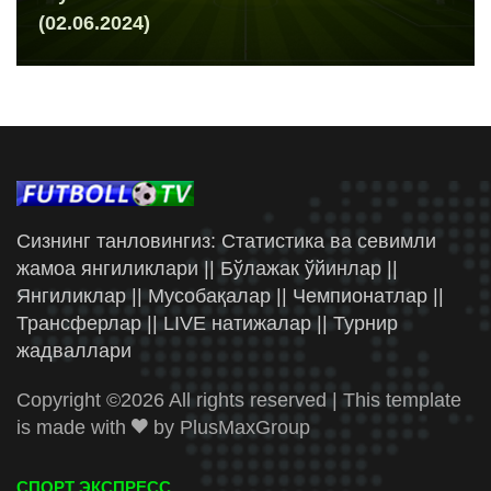
(02.06.2024)
Сизнинг танловингиз: Статистика ва севимли
жамоа янгиликлари || Бўлажак ўйинлар ||
Янгиликлар || Мусобақалар || Чемпионатлар ||
Трансферлар || LIVE натижалар || Турнир
жадваллари
Copyright ©
2026 All rights reserved | This template
is made with
by
PlusMaxGroup
СПОРТ ЭКСПРЕСС