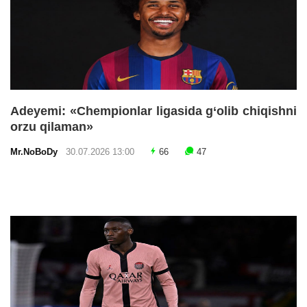
Adeyemi: «Chempionlar ligasida g‘olib chiqishni
orzu qilaman»
Mr.NoBoDy
30.07.2026 13:00
66
47