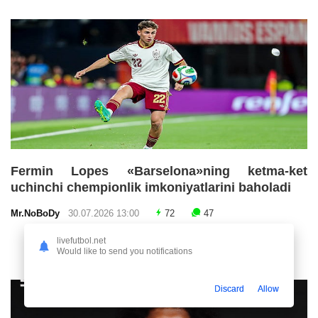
Fermin Lopes «Barselona»ning ketma-ket
uchinchi chempionlik imkoniyatlarini baholadi
Mr.NoBoDy
30.07.2026 13:00
72
47
livefutbol.net
Would like to send you notifications
Discard
Allow