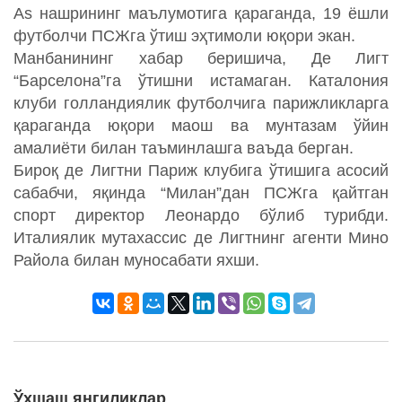
As нашрининг маълумотига қараганда, 19 ёшли
футболчи ПСЖга ўтиш эҳтимоли юқори экан.
Манбанининг хабар беришича, Де Лигт
“Барселона”га ўтишни истамаган. Каталония
клуби голландиялик футболчига парижликларга
қараганда юқори маош ва мунтазам ўйин
амалиёти билан таъминлашга ваъда берган.
Бироқ де Лигтни Париж клубига ўтишига асосий
сабабчи, яқинда “Милан”дан ПСЖга қайтган
спорт директор Леонардо бўлиб турибди.
Италиялик мутахассис де Лигтнинг агенти Мино
Райола билан муносабати яхши.
Ўхшаш янгиликлар