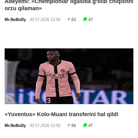
Adeyemi: «Chempionlar ligasida g‘olib chiqishni
orzu qilaman»
Mr.NoBoDy
30.07.2026 13:00
63
47
«Yuventus» Kolo-Muani transferini hal qildi
Mr.NoBoDy
30.07.2026 13:00
66
47