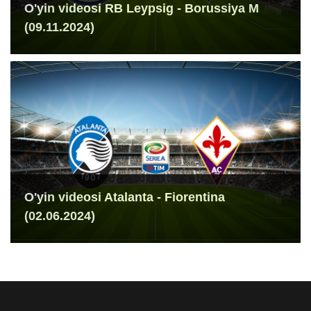
O'yin videosi RB Leypsig - Borussiya M
(09.11.2024)
O'yin videosi Atalanta - Fiorentina
(02.06.2024)