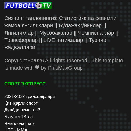
Сизнинг танловингиз: Статистика ва севимли
жамоа янгиликлари || Бўлажак ўйинлар ||
Янгиликлар || Мусобақалар || Чемпионатлар ||
Трансферлар || LIVE натижалар || Турнир
жадваллари
Copyright ©
2026 All rights reserved | This template
is made with
by
PlusMaxGroup
СПОРТ ЭКСПРЕСС
2021-2022 трансферлари
Қизиқарли спорт
Дунёда нима гап?
Бугунги ТВ-да
Чемпионатлар
UFC \ ММА