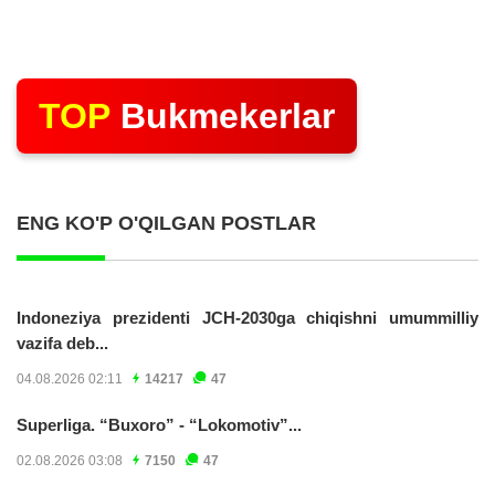
TOP
Bukmekerlar
ENG KO'P O'QILGAN POSTLAR
Indoneziya prezidenti JCH-2030ga chiqishni umummilliy
vazifa deb...
04.08.2026 02:11
14217
47
Superliga. “Buxoro” - “Lokomotiv”...
02.08.2026 03:08
7150
47