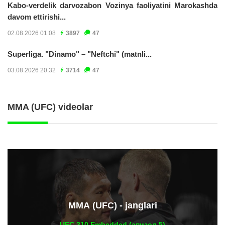
Kabo-verdelik darvozabon Vozinya faoliyatini Marokashda
davom ettirishi...
02.08.2026 01:08
3897
47
Superliga. "Dinamo" – "Neftchi" (matnli...
03.08.2026 20:32
3714
47
MMA (UFC) videolar
ММА (UFC) - janglari
UFC 310 Embedded (эпизод 5)