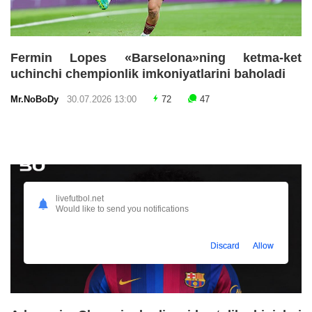
Fermin Lopes «Barselona»ning ketma-ket
uchinchi chempionlik imkoniyatlarini baholadi
Mr.NoBoDy
30.07.2026 13:00
72
47
livefutbol.net
Would like to send you notifications
Discard
Allow