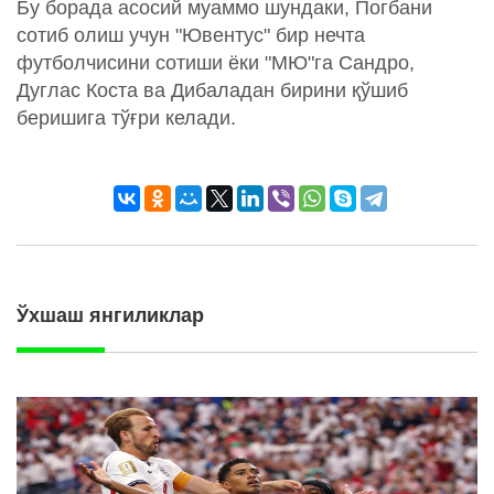
Бу борада асосий муаммо шундаки, Погбани
сотиб олиш учун "Ювентус" бир нечта
футболчисини сотиши ёки "МЮ"га Сандро,
Дуглас Коста ва Дибаладан бирини қўшиб
беришига тўғри келади.
Ўхшаш янгиликлар