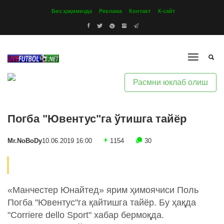
Биз ҳақимизда
Реклама
Контакт
Х-сайт
Расмни юклаб олиш
Погба "Ювентус"га ўтишга тайёр
Mr.NoBoDy
10.06.2019 16:00
1154
30
«Манчестер Юнайтед» ярим ҳимоячиси Поль
Погба "Ювентус"га қайтишга тайёр. Бу ҳақда
"Corriere dello Sport" хабар бермоқда.