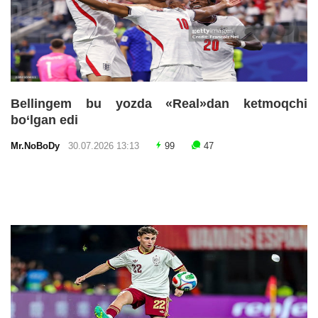
Bellingem bu yozda «Real»dan ketmoqchi
bo‘lgan edi
Mr.NoBoDy
30.07.2026 13:13
99
47