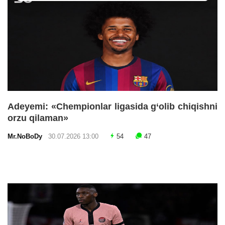
Adeyemi: «Chempionlar ligasida g‘olib chiqishni
orzu qilaman»
Mr.NoBoDy
30.07.2026 13:00
54
47