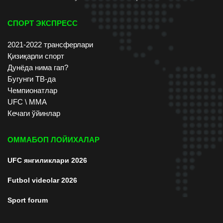
СПОРТ ЭКСПРЕСС
2021-2022 трансферлари
Қизиқарли спорт
Дунёда нима гап?
Бугунги ТВ-да
Чемпионатлар
UFC \ ММА
Кечаги ўйинлар
ОММАБОП ЛОЙИХАЛАР
UFC янгиликлари 2026
Futbol videolar 2026
Sport forum