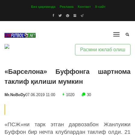
Биз ҳақимизда
Реклама
Контакт
Х-сайт
Расмни юклаб олиш
«Барселона» Буффонга шартнома
таклиф қилиши мумкин
Mr.NoBoDy
07.06.2019 11:00
1020
30
«ПСЖ»ни тарк этган дарвозабон Жанлуижи
Буффон бир нечта клублардан таклиф олди. 21