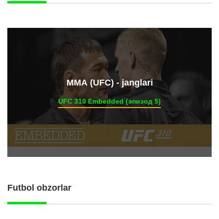
ММА (UFC) - janglari
UFC 310 Embedded (эпизод 5)
Futbol obzorlar