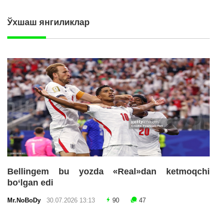
Ўхшаш янгиликлар
Bellingem bu yozda «Real»dan ketmoqchi
bo‘lgan edi
Mr.NoBoDy
30.07.2026 13:13
90
47