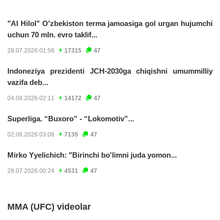
"Al Hilol" O'zbekiston terma jamoasiga gol urgan hujumchi
uchun 70 mln. evro taklif...
28.07.2026 01:56
17315
47
Indoneziya prezidenti JCH-2030ga chiqishni umummilliy
vazifa deb...
04.08.2026 02:11
14172
47
Superliga. “Buxoro” - “Lokomotiv”...
02.08.2026 03:08
7135
47
Mirko Yyelichich: "Birinchi bo'limni juda yomon...
28.07.2026 00:24
4531
47
MMA (UFC) videolar