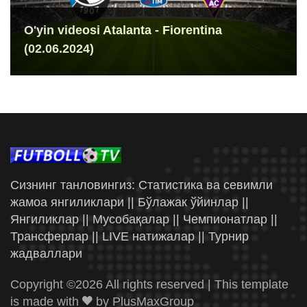
O'yin videosi Atalanta - Fiorentina
(02.06.2024)
Сизнинг танловингиз: Статистика ва севимли
жамоа янгиликлари || Бўлажак ўйинлар ||
Янгиликлар || Мусобақалар || Чемпионатлар ||
Трансферлар || LIVE натижалар || Турнир
жадваллари
Copyright ©
2026 All rights reserved | This template
is made with
by
PlusMaxGroup