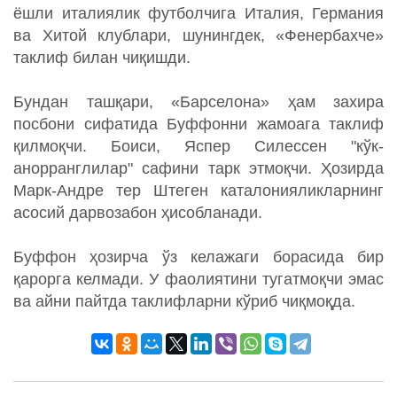
ёшли италиялик футболчига Италия, Германия
ва Хитой клублари, шунингдек, «Фенербахче»
таклиф билан чиқишди.
Бундан ташқари, «Барселона» ҳам захира
посбони сифатида Буффонни жамоага таклиф
қилмоқчи. Боиси, Яспер Силессен "кўк-
анорранглилар" сафини тарк этмоқчи. Ҳозирда
Марк-Андре тер Штеген каталонияликларнинг
асосий дарвозабон ҳисобланади.
Буффон ҳозирча ўз келажаги борасида бир
қарорга келмади. У фаолиятини тугатмоқчи эмас
ва айни пайтда таклифларни кўриб чиқмоқда.