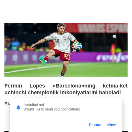
Fermin Lopes «Barselona»ning ketma-ket
uchinchi chempionlik imkoniyatlarini baholadi
Mr.NoBoDy
30.07.2026 13:00
57
47
livefutbol.net
Would like to send you notifications
Discard
Allow