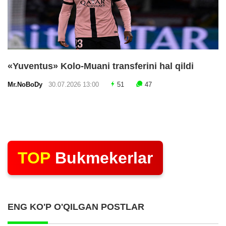
«Yuventus» Kolo-Muani transferini hal qildi
Mr.NoBoDy
30.07.2026 13:00
51
47
TOP
Bukmekerlar
ENG KO'P O'QILGAN POSTLAR