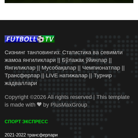
Сизнинг танловингиз: Статистика ва севимли
жамоа янгиликлари || Бўлажак ўйинлар ||
Янгиликлар || Мусобақалар || Чемпионатлар ||
Трансферлар || LIVE натижалар || Турнир
жадваллари
Copyright ©
2026 All rights reserved | This template
is made with
by
PlusMaxGroup
СПОРТ ЭКСПРЕСС
2021-2022 трансферлари