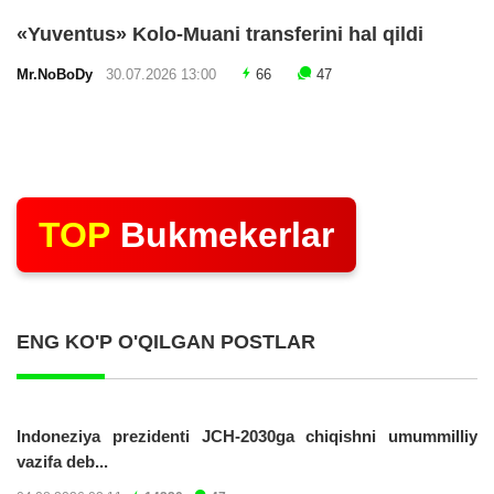
«Yuventus» Kolo-Muani transferini hal qildi
Mr.NoBoDy
30.07.2026 13:00
66
47
TOP
Bukmekerlar
ENG KO'P O'QILGAN POSTLAR
Indoneziya prezidenti JCH-2030ga chiqishni umummilliy
vazifa deb...