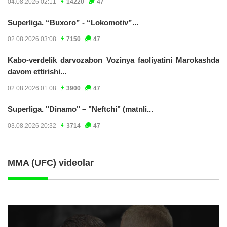
04.08.2026 02:11
14220
47
Superliga. “Buxoro” - “Lokomotiv”...
02.08.2026 03:08
7150
47
Kabo-verdelik darvozabon Vozinya faoliyatini Marokashda
davom ettirishi...
02.08.2026 01:08
3900
47
Superliga. "Dinamo" – "Neftchi" (matnli...
03.08.2026 20:32
3714
47
MMA (UFC) videolar