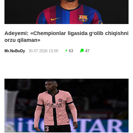
Adeyemi: «Chempionlar ligasida g‘olib chiqishni
orzu qilaman»
Mr.NoBoDy
30.07.2026 13:00
63
47