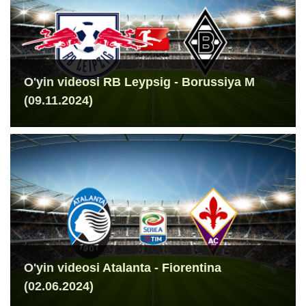
O'yin videosi RB Leypsig - Borussiya M
(09.11.2024)
O'yin videosi Atalanta - Fiorentina
(02.06.2024)