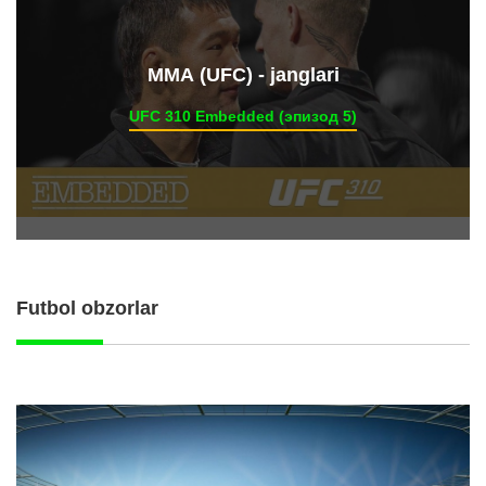
ММА (UFC) - janglari
UFC 310 Embedded (эпизод 5)
Futbol obzorlar