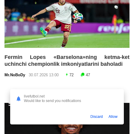
Fermin Lopes «Barselona»ning ketma-ket
uchinchi chempionlik imkoniyatlarini baholadi
Mr.NoBoDy
30.07.2026 13:00
72
47
livefutbol.net
Would like to send you notifications
Discard
Allow