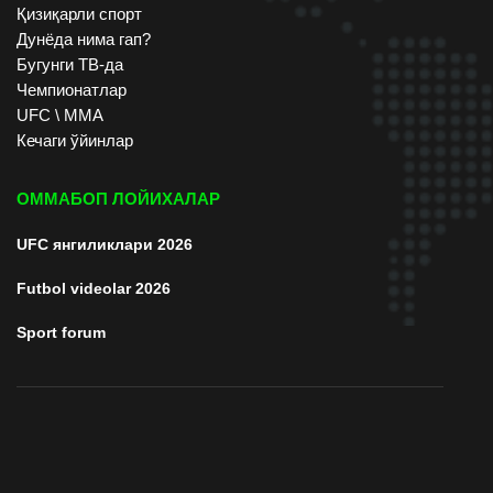
Қизиқарли спорт
Дунёда нима гап?
Бугунги ТВ-да
Чемпионатлар
UFC \ ММА
Кечаги ўйинлар
ОММАБОП ЛОЙИХАЛАР
UFC янгиликлари 2026
Futbol videolar 2026
Sport forum