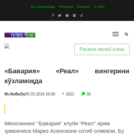
Биз ҳақимизда
Реклама
Контакт
Х-сайт
Расмни юклаб олиш
«Бавария» «Реал» вингерини
кўзламоқда
Mr.NoBoDy
05.03.2019 16:00
1621
30
Мюнхэннинг “Бавария” клуби “Реал” ярим
ҳимоячиси Марко Асенсиони сотиб олмоқчи. Бу