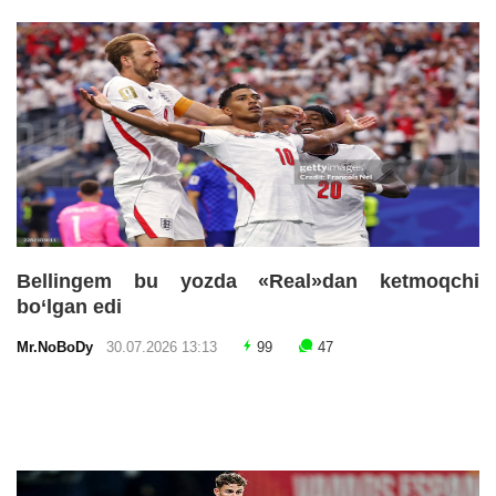
Bellingem bu yozda «Real»dan ketmoqchi
bo‘lgan edi
Mr.NoBoDy
30.07.2026 13:13
99
47