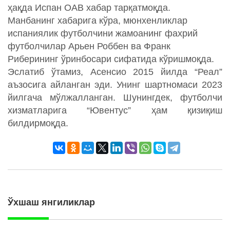
ҳақда Испан ОАВ хабар тарқатмоқда.
Манбанинг хабарига кўра, мюнхенликлар
испаниялик футболчини жамоанинг фахрий
футболчилар Арьен Роббен ва Франк
Риберининг ўринбосари сифатида кўришмоқда.
Эслатиб ўтамиз, Асенсио 2015 йилда “Реал”
аъзосига айланган эди. Унинг шартномаси 2023
йилгача мўлжалланган. Шунингдек, футболчи
хизматларига “Ювентус” ҳам қизиқиш
билдирмоқда.
Ўхшаш янгиликлар