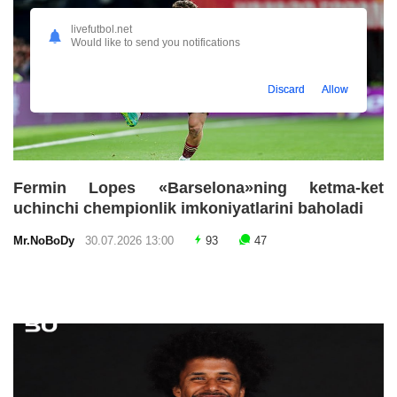
livefutbol.net
Would like to send you notifications
Discard
Allow
Fermin Lopes «Barselona»ning ketma-ket
uchinchi chempionlik imkoniyatlarini baholadi
Mr.NoBoDy
30.07.2026 13:00
93
47