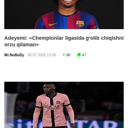
Adeyemi: «Chempionlar ligasida g‘olib chiqishni
orzu qilaman»
Mr.NoBoDy
30.07.2026 13:00
96
47