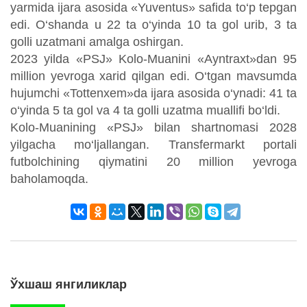
yarmida ijara asosida «Yuventus» safida to‘p tepgan
edi. O‘shanda u 22 ta o‘yinda 10 ta gol urib, 3 ta
golli uzatmani amalga oshirgan.
2023 yilda «PSJ» Kolo-Muanini «Ayntraxt»dan 95
million yevroga xarid qilgan edi. O‘tgan mavsumda
hujumchi «Tottenxem»da ijara asosida o‘ynadi: 41 ta
o‘yinda 5 ta gol va 4 ta golli uzatma muallifi bo‘ldi.
Kolo-Muanining «PSJ» bilan shartnomasi 2028
yilgacha mo‘ljallangan. Transfermarkt portali
futbolchining qiymatini 20 million yevroga
baholamoqda.
Ўхшаш янгиликлар