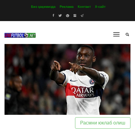
Биз ҳақимизда
Реклама
Контакт
Х-сайт
Расмни юклаб олиш