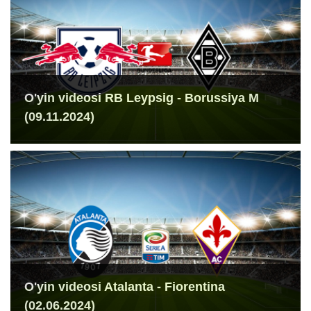
O'yin videosi RB Leypsig - Borussiya M
(09.11.2024)
O'yin videosi Atalanta - Fiorentina
(02.06.2024)