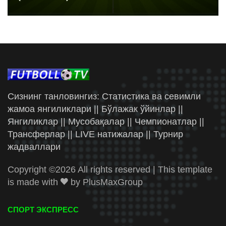
Сизнинг танловингиз: Статистика ва севимли
жамоа янгиликлари || Бўлажак ўйинлар ||
Янгиликлар || Мусобақалар || Чемпионатлар ||
Трансферлар || LIVE натижалар || Турнир
жадваллари
Copyright ©
2026 All rights reserved | This template
is made with
by
PlusMaxGroup
СПОРТ ЭКСПРЕСС