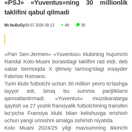
«PSJ» «Yuventus»ning 30 millionlik
taklifini qabul qilmadi
Mr.NoBoDy
09.07.2026 09:13
48
30
«Pari Sen-Jermen» «Yuventus» klubining hujumchi
Randal Kolo-Muani borasidagi taklifini rad etdi, deb
xabar bermoqda X ijtimoiy tarmog‘idagi insayder
Fabrisio Romano.
Turin klubi futbolchi uchun 30 million yevro to‘lashga
tayyor edi, biroq bu summa parijliklarni
qanoatlantirmadi. «Yuventus» muzokaralarga
qaytish va 27 yoshli fransiyalik futbolchining transferi
bo‘yicha Fransiya klubi bilan kelishuvga erishish
uchun yangi urinishni amalga oshirish niyatida.
Kolo Muani 2024/25 yilgi mavsumning ikkinchi