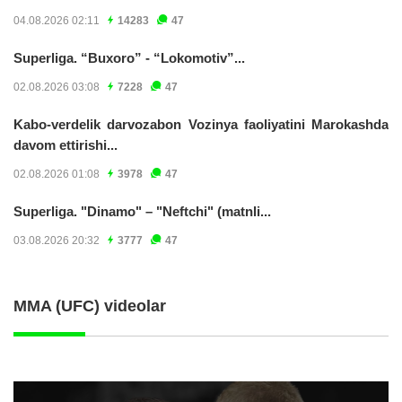
04.08.2026 02:11
14283
47
Superliga. “Buxoro” - “Lokomotiv”...
02.08.2026 03:08
7228
47
Kabo-verdelik darvozabon Vozinya faoliyatini Marokashda
davom ettirishi...
02.08.2026 01:08
3978
47
Superliga. "Dinamo" – "Neftchi" (matnli...
03.08.2026 20:32
3777
47
MMA (UFC) videolar