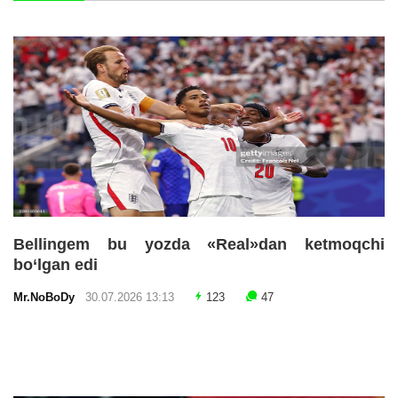
Bellingem bu yozda «Real»dan ketmoqchi
bo‘lgan edi
Mr.NoBoDy
30.07.2026 13:13
123
47