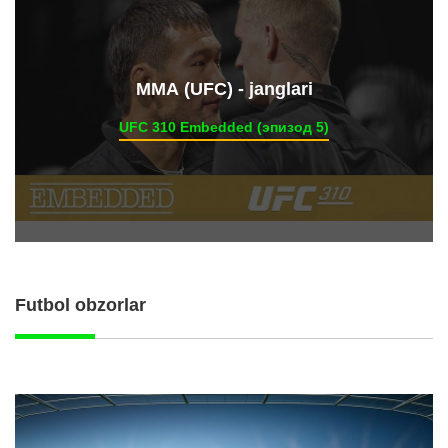
ММА (UFC) - janglari
UFC 310 Embedded (эпизод 5)
Futbol obzorlar