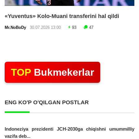
«Yuventus» Kolo-Muani transferini hal qildi
Mr.NoBoDy
30.07.2026 13:00
93
47
TOP
Bukmekerlar
ENG KO'P O'QILGAN POSTLAR
Indoneziya prezidenti JCH-2030ga chiqishni umummilliy
vazifa deb...