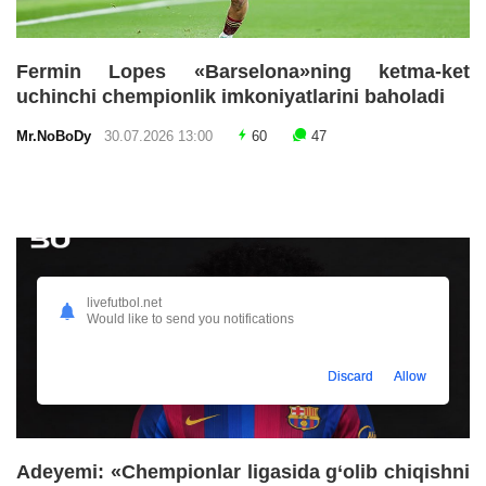
Fermin Lopes «Barselona»ning ketma-ket
uchinchi chempionlik imkoniyatlarini baholadi
Mr.NoBoDy
30.07.2026 13:00
60
47
livefutbol.net
Would like to send you notifications
Discard
Allow
Adeyemi: «Chempionlar ligasida g‘olib chiqishni