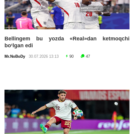
Bellingem bu yozda «Real»dan ketmoqchi
bo‘lgan edi
Mr.NoBoDy
30.07.2026 13:13
90
47