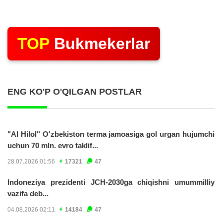
TOP
Bukmekerlar
ENG KO'P O'QILGAN POSTLAR
"Al Hilol" O'zbekiston terma jamoasiga gol urgan hujumchi
uchun 70 mln. evro taklif...
28.07.2026 01:56
17321
47
Indoneziya prezidenti JCH-2030ga chiqishni umummilliy
vazifa deb...
04.08.2026 02:11
14184
47