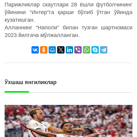
Парижликлар скаутлари 28 ёшли футболчининг
ўйинини “Интер”га қарши бўлиб ўтган ўйинда
кузатишган.
Алланнинг “Наполи” билан тузган шартномаси
2023 йилгача мўлжалланган.
Ўхшаш янгиликлар