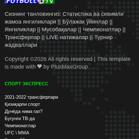
Сизнинг танловингиз: Статистика ва севимли
жамоа янгиликлари || Бўлажак ўйинлар ||
Янгиликлар || Мусобақалар || Чемпионатлар ||
Трансферлар || LIVE натижалар || Турнир
жадваллари
Copyright ©
2026 All rights reserved | This template
is made with
by
PlusMaxGroup
СПОРТ ЭКСПРЕСС
2021-2022 трансферлари
Қизиқарли спорт
Дунёда нима гап?
Бугунги ТВ-да
Чемпионатлар
UFC \ ММА