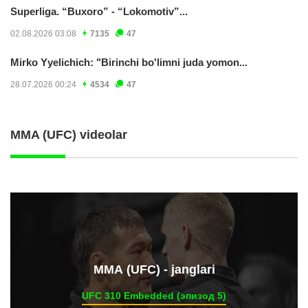
Superliga. “Buxoro” - “Lokomotiv”...
02.08.2026 03:08
7135
47
Mirko Yyelichich: "Birinchi bo'limni juda yomon...
28.07.2026 00:24
4534
47
MMA (UFC) videolar
ММА (UFC) - janglari
UFC 310 Embedded (эпизод 5)