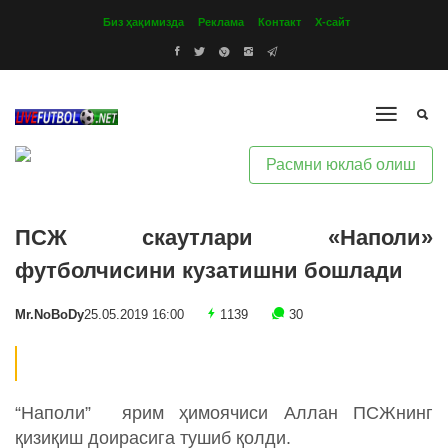
Биз ҳақимизда
Реклама
Контакт
Х-сайт
Расмни юклаб олиш
ПСЖ скаутлари «Наполи»
футболчисини кузатишни бошлади
Mr.NoBoDy
25.05.2019 16:00
1139
30
“Наполи” ярим ҳимоячиси Аллан ПСЖнинг
қизиқиш доирасига тушиб қолди.