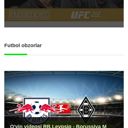
Futbol obzorlar
O'yin videosi RB Leypsig - Borussiya M