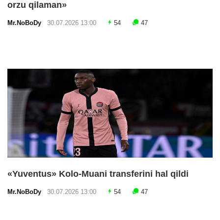
orzu qilaman»
Mr.NoBoDy
30.07.2026 13:00
54
47
«Yuventus» Kolo-Muani transferini hal qildi
Mr.NoBoDy
30.07.2026 13:00
54
47