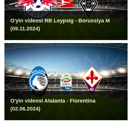
O'yin videosi RB Leypsig - Borussiya M
(09.11.2024)
O'yin videosi Atalanta - Fiorentina
(02.06.2024)