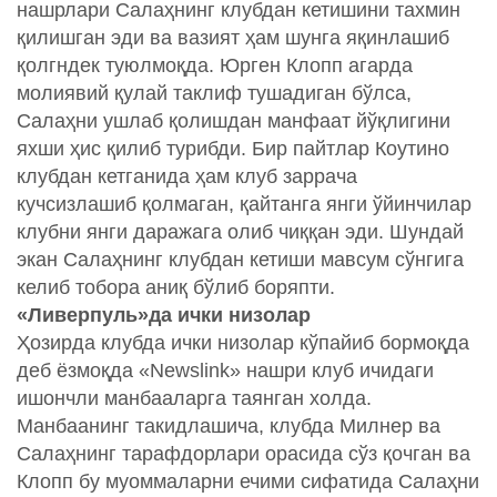
нашрлари Салаҳнинг клубдан кетишини тахмин
қилишган эди ва вазият ҳам шунга яқинлашиб
қолгндек туюлмоқда. Юрген Клопп агарда
молиявий қулай таклиф тушадиган бўлса,
Салаҳни ушлаб қолишдан манфаат йўқлигини
яхши ҳис қилиб турибди. Бир пайтлар Коутино
клубдан кетганида ҳам клуб заррача
кучсизлашиб қолмаган, қайтанга янги ўйинчилар
клубни янги даражага олиб чиққан эди. Шундай
экан Салаҳнинг клубдан кетиши мавсум сўнгига
келиб тобора аниқ бўлиб боряпти.
«Ливерпуль»да ички низолар
Ҳозирда клубда ички низолар кўпайиб бормоқда
деб ёзмоқда «Newslink» нашри клуб ичидаги
ишончли манбааларга таянган холда.
Манбаанинг такидлашича, клубда Милнер ва
Салаҳнинг тарафдорлари орасида сўз қочган ва
Клопп бу муоммаларни ечими сифатида Салаҳни