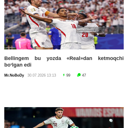
Bellingem bu yozda «Real»dan ketmoqchi
bo‘lgan edi
Mr.NoBoDy
30.07.2026 13:13
99
47