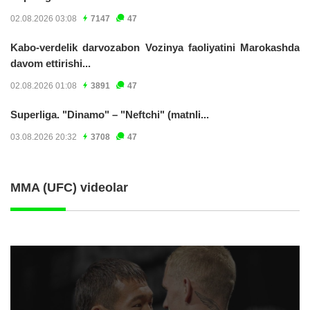
02.08.2026 03:08
7147
47
Kabo-verdelik darvozabon Vozinya faoliyatini Marokashda
davom ettirishi...
02.08.2026 01:08
3891
47
Superliga. "Dinamo" – "Neftchi" (matnli...
03.08.2026 20:32
3708
47
MMA (UFC) videolar