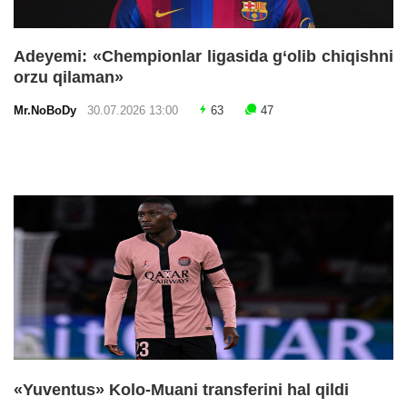
Adeyemi: «Chempionlar ligasida g‘olib chiqishni
orzu qilaman»
Mr.NoBoDy
30.07.2026 13:00
63
47
«Yuventus» Kolo-Muani transferini hal qildi