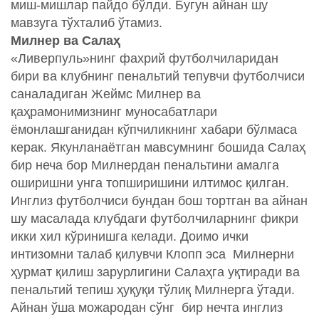
миш-мишлар пайдо бўлди. Бугун айнан шу
мавзуга тўхталиб ўтамиз.
Милнер ва Салаҳ
«Ливерпуль»нинг фахрий футболчиларидан
бири ва клубнинг пенальтий тепувчи футболчиси
саналадиган Жеймс Милнер ва
қаҳрамонимизнинг муносабатлари
ёмонлашганидан кўпчиликнинг хабари бўлмаса
керак. Якунланаётган мавсумнинг бошида Салаҳ
бир неча бор Милнердан пенальтини амалга
оширишни унга топширишини илтимос қилган.
Инглиз футболчиси бундан бош тортган ва айнан
шу масалада клубдаги футболчиларнинг фикри
икки хил кўринишга келади. Доимо ички
интизомни талаб қилувчи Клопп эса Милнерни
ҳурмат қилиш зарурлигини Салаҳга уқтиради ва
пенальтий тепиш ҳуқуқи тўлиқ Милнерга ўтади.
Айнан ўша можародан сўнг бир нечта инглиз