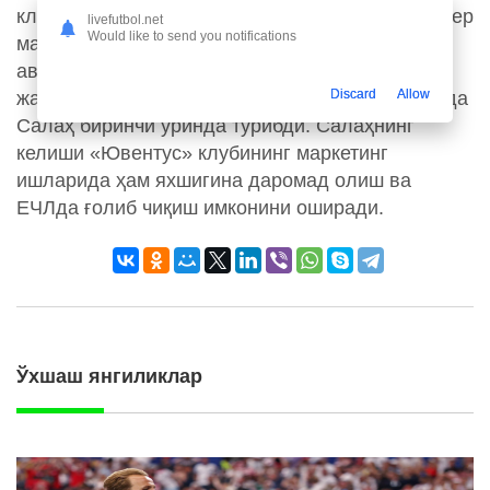
клуб тузиш мақсадида футболчи билан трансфер
livefutbol.net
Would like to send you notifications
масаласида маслаҳатлашгани ҳақида анча
аввал хабарлар тарқаган эди. Айнан Роналду
Discard
Allow
жамоада кўришни истаган футболчилар орасида
Салаҳ биринчи ўринда турибди. Салаҳнинг
келиши «Ювентус» клубининг маркетинг
ишларида ҳам яхшигина даромад олиш ва
ЕЧЛда ғолиб чиқиш имконини оширади.
Ўхшаш янгиликлар