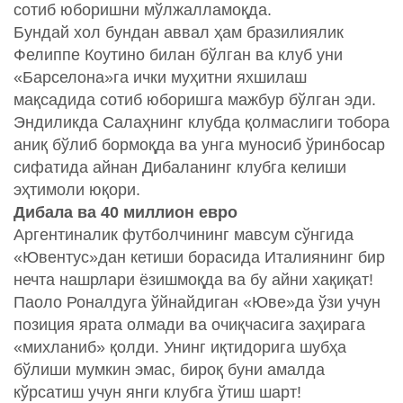
сотиб юборишни мўлжалламоқда.
Бундай хол бундан аввал ҳам бразилиялик
Фелиппе Коутино билан бўлган ва клуб уни
«Барселона»га ички муҳитни яхшилаш
мақсадида сотиб юборишга мажбур бўлган эди.
Эндиликда Салаҳнинг клубда қолмаслиги тобора
аниқ бўлиб бормоқда ва унга муносиб ўринбосар
сифатида айнан Дибаланинг клубга келиши
эҳтимоли юқори.
Дибала ва 40 миллион евро
Аргентиналик футболчининг мавсум сўнгида
«Ювентус»дан кетиши борасида Италиянинг бир
нечта нашрлари ёзишмоқда ва бу айни хақиқат!
Паоло Роналдуга ўйнайдиган «Юве»да ўзи учун
позиция ярата олмади ва очиқчасига заҳирага
«михланиб» қолди. Унинг иқтидорига шубҳа
бўлиши мумкин эмас, бироқ буни амалда
кўрсатиш учун янги клубга ўтиш шарт!