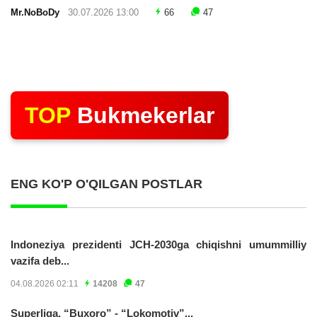
Mr.NoBoDy
30.07.2026 13:00
66
47
TOP
Bukmekerlar
ENG KO'P O'QILGAN POSTLAR
Indoneziya prezidenti JCH-2030ga chiqishni umummilliy
vazifa deb...
04.08.2026 02:11
14208
47
Superliga. “Buxoro” - “Lokomotiv”...