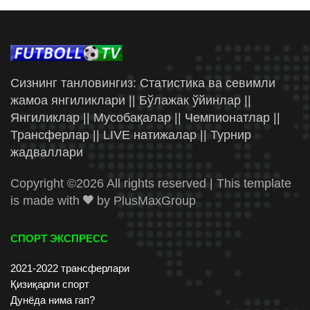
Сизнинг танловингиз: Статистика ва севимли
жамоа янгиликлари || Бўлажак ўйинлар ||
Янгиликлар || Мусобақалар || Чемпионатлар ||
Трансферлар || LIVE натижалар || Турнир
жадваллари
Copyright ©
2026 All rights reserved | This template
is made with
by
PlusMaxGroup
СПОРТ ЭКСПРЕСС
2021-2022 трансферлари
Қизиқарли спорт
Дунёда нима гап?