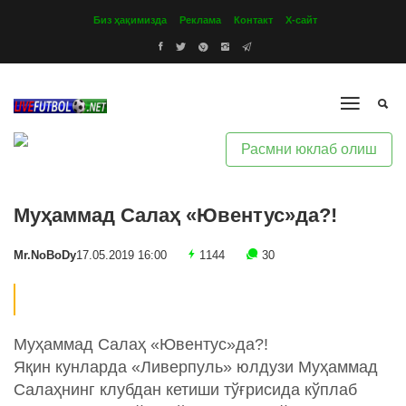
Биз ҳақимизда
Реклама
Контакт
Х-сайт
Расмни юклаб олиш
Муҳаммад Салаҳ «Ювентус»да?!
Mr.NoBoDy
17.05.2019 16:00
1144
30
Муҳаммад Салаҳ «Ювентус»да?!
Яқин кунларда «Ливерпуль» юлдузи Муҳаммад
Салаҳнинг клубдан кетиши тўғрисида кўплаб