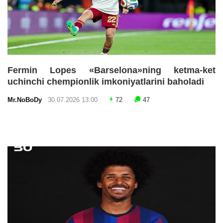
Fermin Lopes «Barselona»ning ketma-ket
uchinchi chempionlik imkoniyatlarini baholadi
Mr.NoBoDy
30.07.2026 13:00
72
47