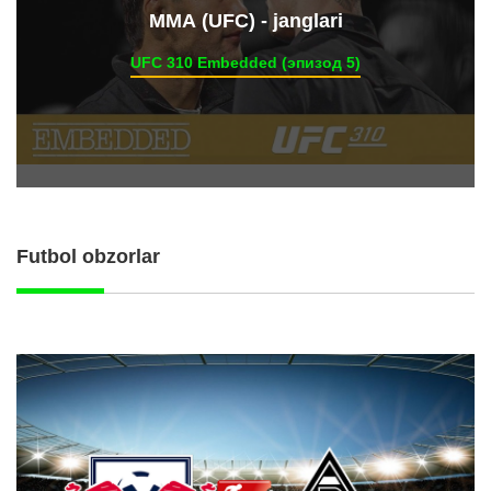
ММА (UFC) - janglari
UFC 310 Embedded (эпизод 5)
Futbol obzorlar