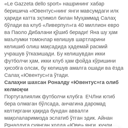
«Le Gazzeta dello sport» нашрининг хабар
беришича «Ювентус»нинг янги мавсумдаги илк
ҳариди катта эҳтимол билан Муҳаммад Салаҳ
бўлади ва клуб «Ливерпул»га 40 миллион евро
ва Паоло Дибалани қўшиб беради! Яна шу ҳам
маълумки томонлар келишув шартларини
келишиб олиш мақсадида ҳадемай расмий
учрашув ўтказишади. Бу келишувдан икки
футболчи ҳам, икки клуб ҳам фойда кўришини
ҳисобга олсак, бу келишув амалга ошади ва ёзда
Салаҳ «Ювентус»га ўтади.
Салаҳни шахсан Роналду «Ювентус»га олиб
келмоқчи
Португалиялик футболчи клубга ЕЧЛни ютиб
бера олмаган бўлсада, анчагина даромад
келтиргани ҳақида бундан аввалги
мақолаларимизда эслатиб ўтган эдик. Айнан
Роналдуга суянган холда «Юве» янги, кучли