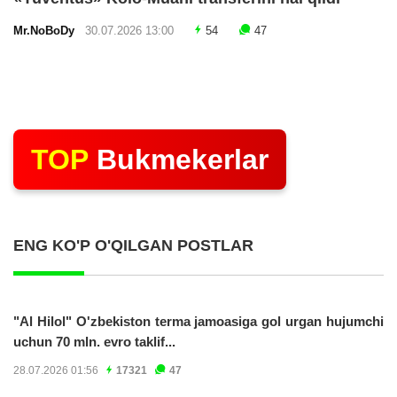
Mr.NoBoDy
30.07.2026 13:00
54
47
TOP
Bukmekerlar
ENG KO'P O'QILGAN POSTLAR
"Al Hilol" O'zbekiston terma jamoasiga gol urgan hujumchi
uchun 70 mln. evro taklif...
28.07.2026 01:56
17321
47