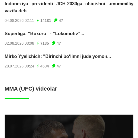
Indoneziya prezidenti JCH-2030ga chiqishni umummilliy
vazifa deb...
04.08.2026 02:11
14181
47
Superliga. “Buxoro” - “Lokomotiv”...
02.08.2026 03:08
7135
47
Mirko Yyelichich: "Birinchi bo'limni juda yomon...
28.07.2026 00:24
4534
47
MMA (UFC) videolar