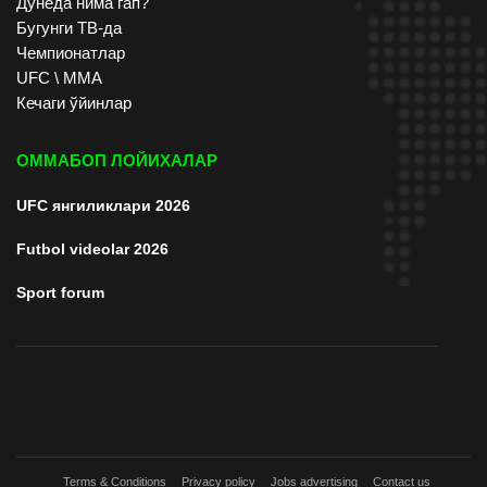
Дунёда нима гап?
Бугунги ТВ-да
Чемпионатлар
UFC \ ММА
Кечаги ўйинлар
ОММАБОП ЛОЙИХАЛАР
UFC янгиликлари 2026
Futbol videolar 2026
Sport forum
Terms & Conditions
Privacy policy
Jobs advertising
Contact us