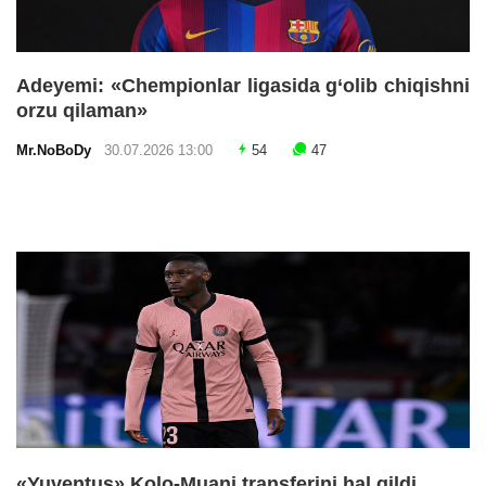
Adeyemi: «Chempionlar ligasida g‘olib chiqishni
orzu qilaman»
Mr.NoBoDy
30.07.2026 13:00
54
47
«Yuventus» Kolo-Muani transferini hal qildi