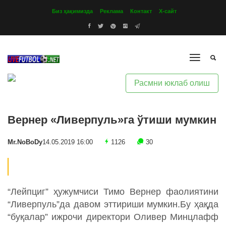
Биз ҳақимизда
Реклама
Контакт
Х-сайт
Расмни юклаб олиш
Вернер «Ливерпуль»га ўтиши мумкин
Mr.NoBoDy
14.05.2019 16:00
1126
30
“Лейпциг” ҳужумчиси Тимо Вернер фаолиятини
“Ливерпуль”да давом эттириши мумкин.Бу ҳақда
“буқалар” ижрочи директори Оливер Минцлафф