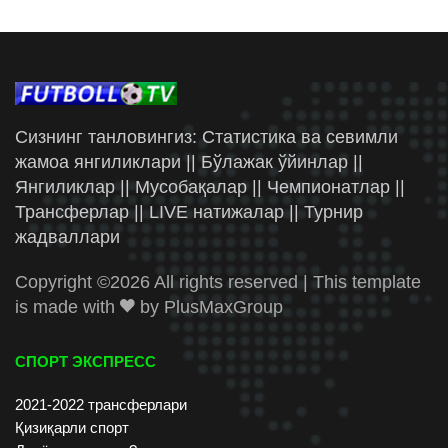
Сизнинг танловингиз: Статистика ва севимли
жамоа янгиликлари || Бўлажак ўйинлар ||
Янгиликлар || Мусобақалар || Чемпионатлар ||
Трансферлар || LIVE натижалар || Турнир
жадваллари
Copyright ©
2026 All rights reserved | This template
is made with
by
PlusMaxGroup
СПОРТ ЭКСПРЕСС
2021-2022 трансферлари
Қизиқарли спорт