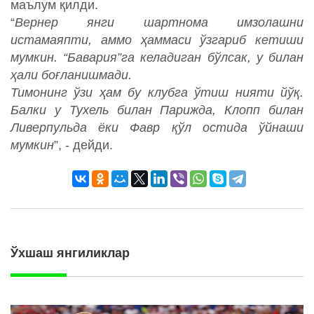
маълум қилди.
“
Вернер
янги шартнома имзолашни
истамаяпти, аммо ҳаммаси ўзгариб кетиши
мумкин. “Бавари
я”га келадиган бўлсак,
у билан
ҳали боғланишмади.
Тимонинг ўзи ҳам бу клубга ўтиш нияти йўқ.
Балки у Тухель билан Парижда, Клопп билан
Ливерпульда ёки Фавр қўл остида ўйнаши
мумкин
”, - дейди.
Ўхшаш янгиликлар