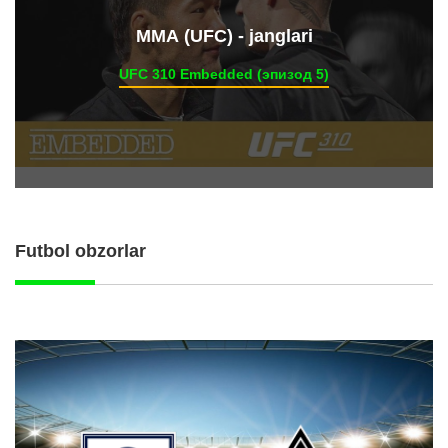
ММА (UFC) - janglari
UFC 310 Embedded (эпизод 5)
Futbol obzorlar