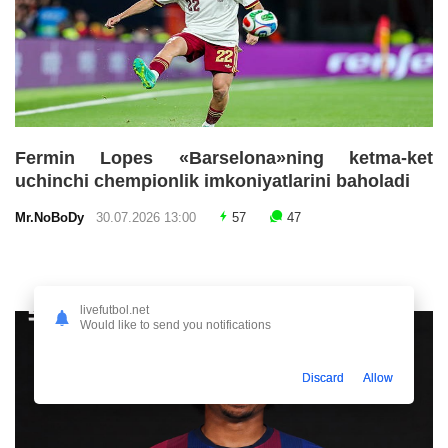
Fermin Lopes «Barselona»ning ketma-ket
uchinchi chempionlik imkoniyatlarini baholadi
Mr.NoBoDy
30.07.2026 13:00
57
47
livefutbol.net
Would like to send you notifications
Discard
Allow