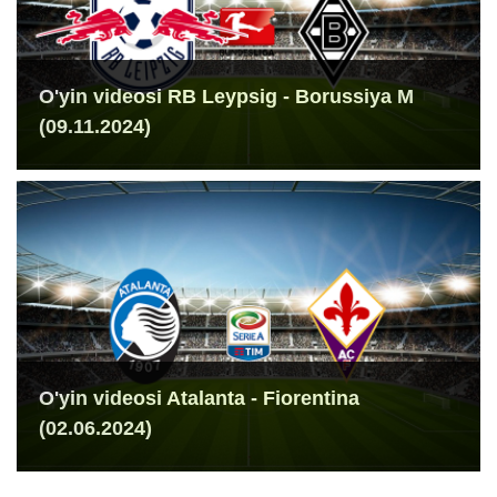
O'yin videosi RB Leypsig - Borussiya M
(09.11.2024)
O'yin videosi Atalanta - Fiorentina
(02.06.2024)