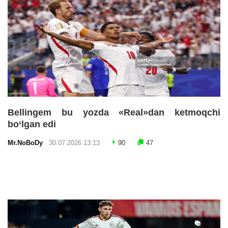
Bellingem bu yozda «Real»dan ketmoqchi
bo‘lgan edi
Mr.NoBoDy
30.07.2026 13:13
90
47