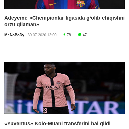
Adeyemi: «Chempionlar ligasida g‘olib chiqishni
orzu qilaman»
Mr.NoBoDy
30.07.2026 13:00
78
47
«Yuventus» Kolo-Muani transferini hal qildi