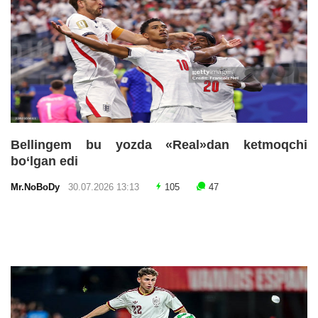
Bellingem bu yozda «Real»dan ketmoqchi
bo‘lgan edi
Mr.NoBoDy
30.07.2026 13:13
105
47