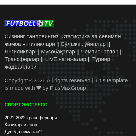
Сизнинг танловингиз: Статистика ва севимли
жамоа янгиликлари || Бўлажак ўйинлар ||
Янгиликлар || Мусобақалар || Чемпионатлар ||
Трансферлар || LIVE натижалар || Турнир
жадваллари
Copyright ©
2026 All rights reserved | This template
is made with
by
PlusMaxGroup
СПОРТ ЭКСПРЕСС
2021-2022 трансферлари
Қизиқарли спорт
Дунёда нима гап?