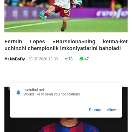
Fermin Lopes «Barselona»ning ketma-ket
uchinchi chempionlik imkoniyatlarini baholadi
Mr.NoBoDy
30.07.2026 13:00
78
47
livefutbol.net
Would like to send you notifications
Discard
Allow