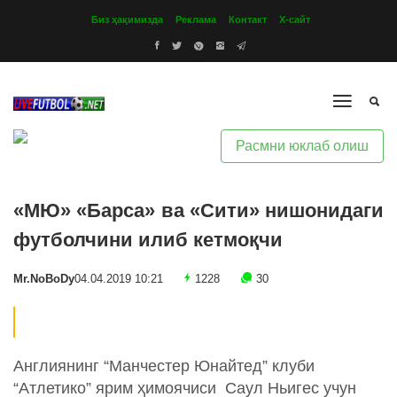
Биз ҳақимизда
Реклама
Контакт
Х-сайт
Расмни юклаб олиш
«МЮ» «Барса» ва «Сити» нишонидаги
футболчини илиб кетмоқчи
Mr.NoBoDy
04.04.2019 10:21
1228
30
Англиянинг “Манчестер Юнайтед” клуби
“Атлетико” ярим ҳимоячиси Саул Ньигес учун