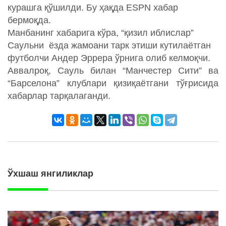
курашга қўшилди. Бу ҳақда ESPN хабар
бермоқда.
Манбанинг хабарига кўра, “қизил иблислар”
Саульни ёзда жамоани тарк этиши кутилаётган
футболчи Андер Эррера ўрнига олиб келмоқчи.
Аввалроқ, Сауль билан “Манчестер Сити” ва
“Барселона” клублари қизиқаётгани тўғрисида
хабарлар тарқалаганди.
Ўхшаш янгиликлар