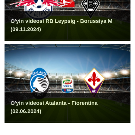
O'yin videosi RB Leypsig - Borussiya M
(09.11.2024)
O'yin videosi Atalanta - Fiorentina
(02.06.2024)