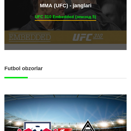
ММА (UFC) - janglari
UFC 310 Embedded (эпизод 5)
Futbol obzorlar