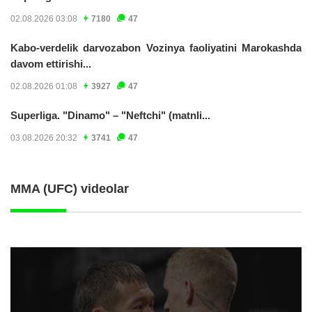
02.08.2026 03:08
7180
47
Kabo-verdelik darvozabon Vozinya faoliyatini Marokashda
davom ettirishi...
02.08.2026 01:08
3927
47
Superliga. "Dinamo" – "Neftchi" (matnli...
03.08.2026 20:32
3741
47
MMA (UFC) videolar