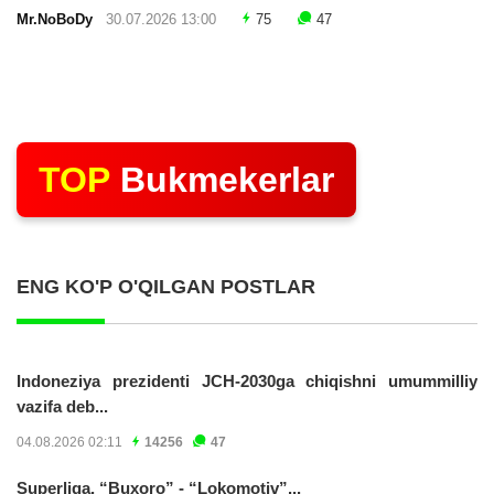
Mr.NoBoDy
30.07.2026 13:00
75
47
TOP
Bukmekerlar
ENG KO'P O'QILGAN POSTLAR
Indoneziya prezidenti JCH-2030ga chiqishni umummilliy
vazifa deb...
04.08.2026 02:11
14256
47
Superliga. “Buxoro” - “Lokomotiv”...