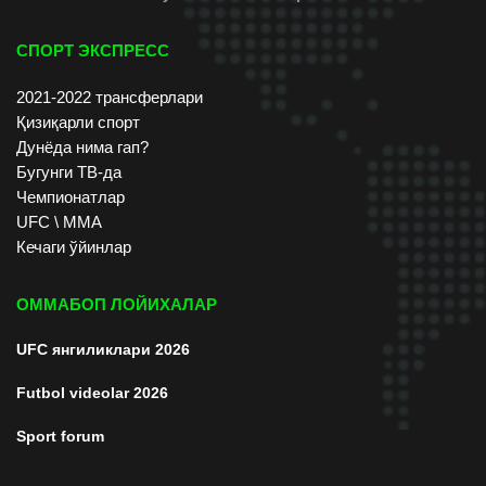
СПОРТ ЭКСПРЕСС
2021-2022 трансферлари
Қизиқарли спорт
Дунёда нима гап?
Бугунги ТВ-да
Чемпионатлар
UFC \ ММА
Кечаги ўйинлар
ОММАБОП ЛОЙИХАЛАР
UFC янгиликлари 2026
Futbol videolar 2026
Sport forum