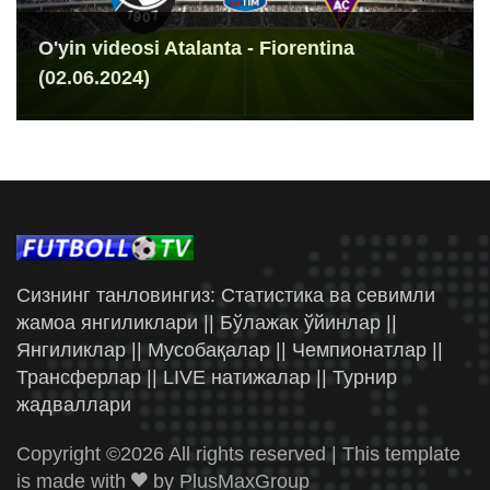
O'yin videosi Atalanta - Fiorentina
(02.06.2024)
Сизнинг танловингиз: Статистика ва севимли
жамоа янгиликлари || Бўлажак ўйинлар ||
Янгиликлар || Мусобақалар || Чемпионатлар ||
Трансферлар || LIVE натижалар || Турнир
жадваллари
Copyright ©
2026 All rights reserved | This template
is made with
by
PlusMaxGroup