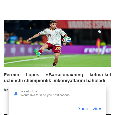
Fermin Lopes «Barselona»ning ketma-ket
uchinchi chempionlik imkoniyatlarini baholadi
Mr.NoBoDy
30.07.2026 13:00
90
47
livefutbol.net
Would like to send you notifications
Discard
Allow