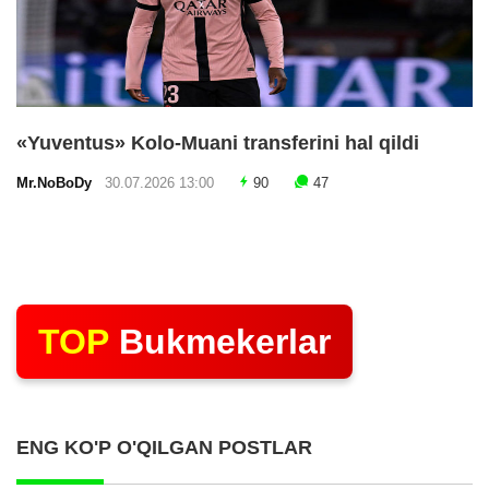
«Yuventus» Kolo-Muani transferini hal qildi
Mr.NoBoDy
30.07.2026 13:00
90
47
TOP
Bukmekerlar
ENG KO'P O'QILGAN POSTLAR