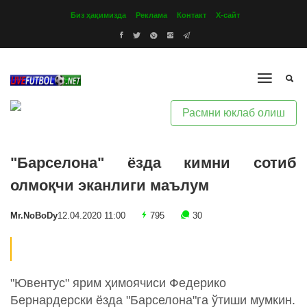
Биз ҳақимизда
Реклама
Контакт
Х-сайт
Расмни юклаб олиш
"Барселона" ёзда кимни сотиб
олмоқчи эканлиги маълум
Mr.NoBoDy
12.04.2020 11:00
795
30
"Ювентус" ярим ҳимоячиси Федерико
Бернардерски ёзда "Барселона"га ўтиши мумкин.