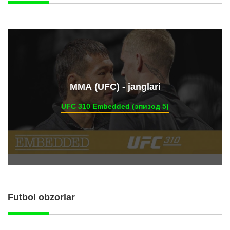
ММА (UFC) - janglari
UFC 310 Embedded (эпизод 5)
Futbol obzorlar