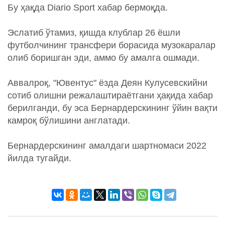
Бу ҳақда Diario Sport хабар бермоқда.
Эслатиб ўтамиз, қишда клублар 26 ёшли
футболчининг трансфери борасида музокаралар
олиб боришган эди, аммо бу амалга ошмади.
Аввалроқ, "Ювентус" ёзда Деян Кулусевскийни
сотиб олишни режалаштираётгани ҳақида хабар
берилганди, бу эса Бернардерскининг ўйин вақти
камроқ бўлишини англатади.
Бернардерскининг амалдаги шартномаси 2022
йилда тугайди.