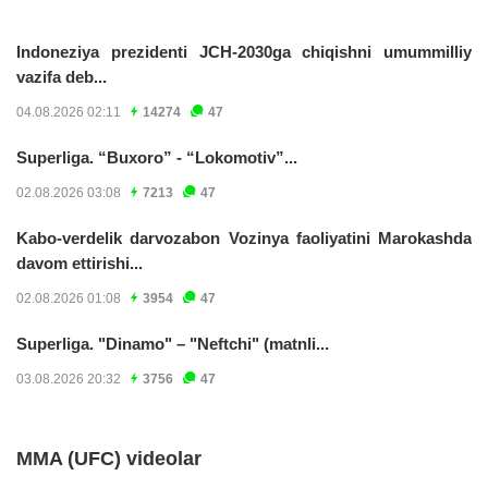
Indoneziya prezidenti JCH-2030ga chiqishni umummilliy
vazifa deb...
04.08.2026 02:11
14274
47
Superliga. “Buxoro” - “Lokomotiv”...
02.08.2026 03:08
7213
47
Kabo-verdelik darvozabon Vozinya faoliyatini Marokashda
davom ettirishi...
02.08.2026 01:08
3954
47
Superliga. "Dinamo" – "Neftchi" (matnli...
03.08.2026 20:32
3756
47
MMA (UFC) videolar