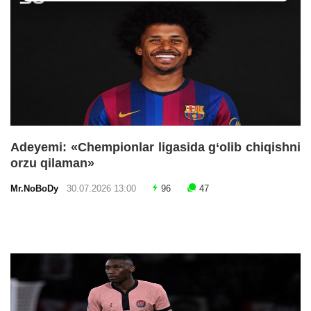
Adeyemi: «Chempionlar ligasida g‘olib chiqishni
orzu qilaman»
Mr.NoBoDy
30.07.2026 13:00
96
47