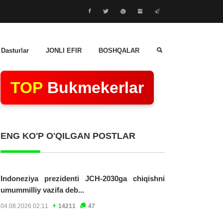
 Dasturlar
JONLI EFIR
BOSHQALAR
TOP
Bukmekerlar
ENG KO'P O'QILGAN POSTLAR
Indoneziya prezidenti JCH-2030ga chiqishni
umummilliy vazifa deb...
04.08.2026 02:11
14211
47