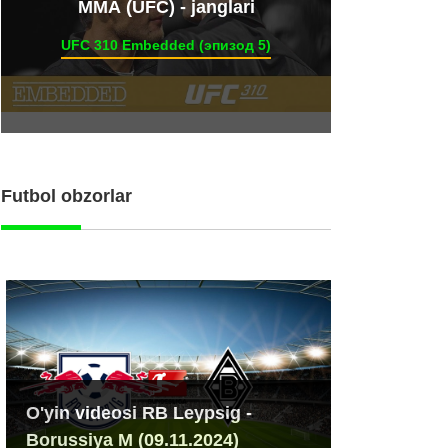
ММА (UFC) - janglari
UFC 310 Embedded (эпизод 5)
Futbol obzorlar
O'yin videosi RB Leypsig -
Borussiya M (09.11.2024)