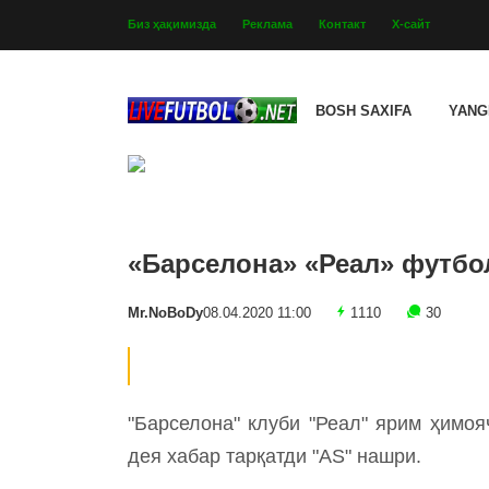
Биз ҳақимизда
Реклама
Контакт
Х-сайт
BOSH SAXIFA
YANG
«Барселона» «Реал» футбо
Mr.NoBoDy
08.04.2020 11:00
1110
30
"Барселона" клуби "Реал" ярим ҳимо
дея хабар тарқатди "AS" нашри.