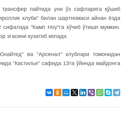
и трансфер пайтида уни ўз сафларига қўшиб
ироллик клуби" билан шартномаси айнан ёзда
нт сифатида "Камп Ноу"га кўчиб ўтиши мумкин.
ор эгасини кузатиб келади.
Юнайтед" ва "Арсенал" клублари томонидан
умда "Кастилья" сафида 13та ўйинда майдонга