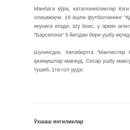
Манбага кўра, каталонияликлар ёзг
олишмоқчи. 19 ёшли футболчининг "Қ
якунига етади. Шу боис, у эркин аге
"Барселона" 5 йилдан бери ушбу иқтид
Шунингдек, Хелабертга "Манчестер 
қизиқишлар мавжуд. Сесар ушбу мавс
тушиб, 1та гол урди.
Ўхшаш янгиликлар