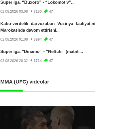
Superliga. “Buxoro” - “Lokomotiv”...
02.08.2026 03:08
7150
47
Kabo-verdelik darvozabon Vozinya faoliyatini
Marokashda davom ettirishi...
02.08.2026 01:08
3894
47
Superliga. "Dinamo" – "Neftchi" (matnli...
03.08.2026 20:32
3714
47
MMA (UFC) videolar