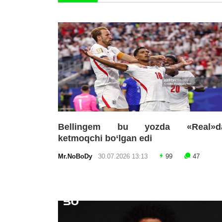
Bellingem bu yozda «Real»d
ketmoqchi bo‘lgan edi
Mr.NoBoDy
30.07.2026 13:13
99
47