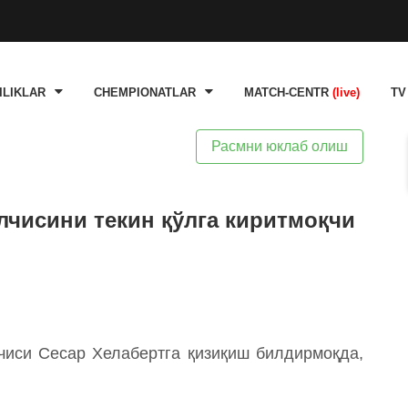
ILIKLAR
CHEMPIONATLAR
MATCH-CENTR
(live)
TV
Расмни юклаб олиш
лчисини текин қўлга киритмоқчи
ячиси Сесар Хелабертга қизиқиш билдирмоқда,