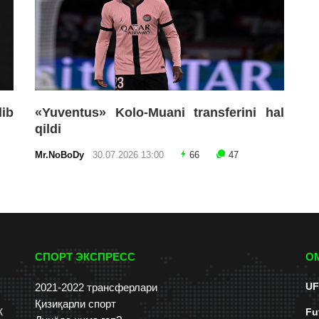
lib
«Yuventus» Kolo-Muani transferini hal
qildi
Mr.NoBoDy
30.07.2026 13:00
66
47
СПОРТ ЭКСПРЕСС
О
UF
2021-2022 трансферлари
Қизиқарли спорт
к
Fu