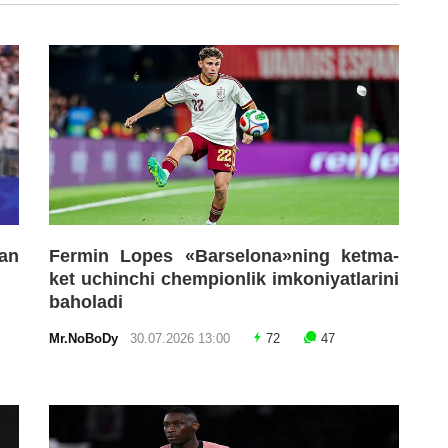
an
Fermin Lopes «Barselona»ning ketma-
ket uchinchi chempionlik imkoniyatlarini
baholadi
Mr.NoBoDy
30.07.2026 13:00
72
47