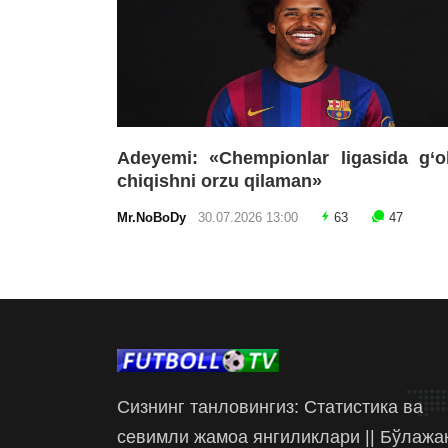
Adeyemi: «Chempionlar ligasida g‘o
chiqishni orzu qilaman»
Mr.NoBoDy
30.07.2026 13:00
63
47
Сизнинг танловингиз: Статистика ва
севимли жамоа янгиликлари || Бўлажа