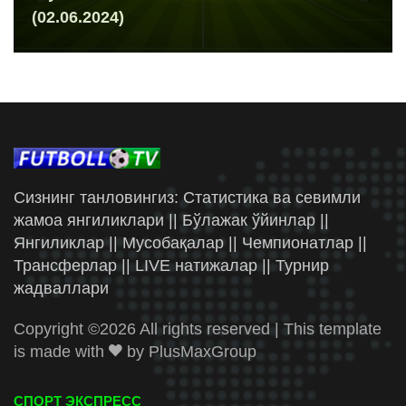
(02.06.2024)
Сизнинг танловингиз: Статистика ва севимли
жамоа янгиликлари || Бўлажак ўйинлар ||
Янгиликлар || Мусобақалар || Чемпионатлар ||
Трансферлар || LIVE натижалар || Турнир
жадваллари
Copyright ©
2026 All rights reserved | This template
is made with
by
PlusMaxGroup
СПОРТ ЭКСПРЕСС