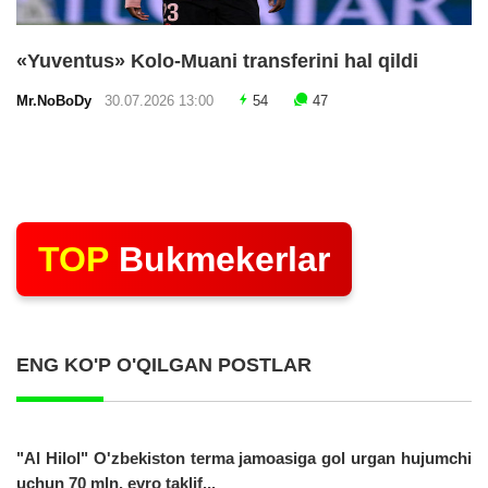
«Yuventus» Kolo-Muani transferini hal qildi
Mr.NoBoDy
30.07.2026 13:00
54
47
TOP
Bukmekerlar
ENG KO'P O'QILGAN POSTLAR
"Al Hilol" O'zbekiston terma jamoasiga gol urgan hujumchi
uchun 70 mln. evro taklif...