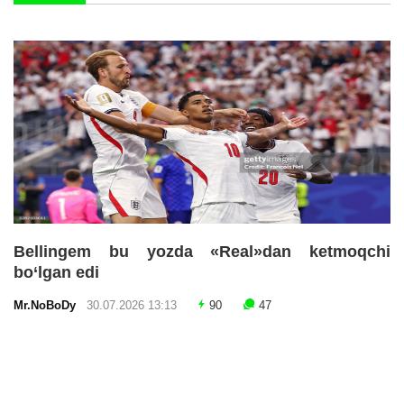
Bellingem bu yozda «Real»dan ketmoqchi
bo‘lgan edi
Mr.NoBoDy
30.07.2026 13:13
90
47