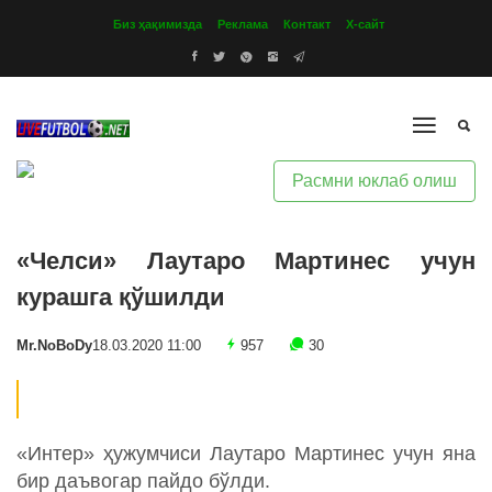
Биз ҳақимизда
Реклама
Контакт
Х-сайт
Расмни юклаб олиш
«Челси» Лаутаро Мартинес учун
курашга қўшилди
Mr.NoBoDy
18.03.2020 11:00
957
30
«Интер» ҳужумчиси Лаутаро Мартинес учун яна
бир даъвогар пайдо бўлди.