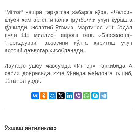
"Mirror" нашри тарқатган хабарга кўра, «Челси»
клуби ҳам аргентиналик футболчи учун курашга
қўшилди. Эслатиб ўтамиз, Мартинеснинг бадал
пули 111 миллион еврога тенг. «Барселона»
"нерадзурри" аъзосини қўлга киритиш учун
асосий даъвогар ҳисобланади.
Лаутаро ушбу мавсумда «Интер» таркибида А
серия доирасида 22та ўйинда майдонга тушиб,
11та гол урди.
Ўхшаш янгиликлар