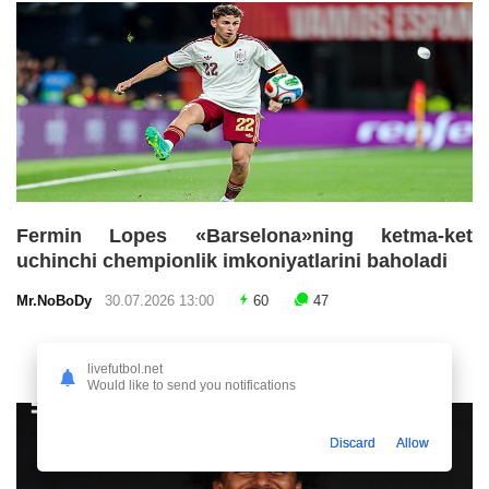
Fermin Lopes «Barselona»ning ketma-ket
uchinchi chempionlik imkoniyatlarini baholadi
Mr.NoBoDy
30.07.2026 13:00
60
47
livefutbol.net
Would like to send you notifications
Discard
Allow