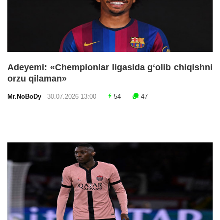
Adeyemi: «Chempionlar ligasida g‘olib chiqishni
orzu qilaman»
Mr.NoBoDy
30.07.2026 13:00
54
47