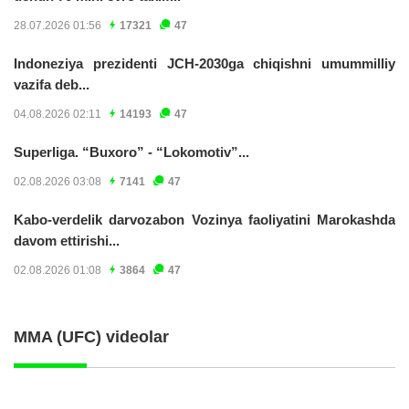
28.07.2026 01:56
17321
47
Indoneziya prezidenti JCH-2030ga chiqishni umummilliy
vazifa deb...
04.08.2026 02:11
14193
47
Superliga. “Buxoro” - “Lokomotiv”...
02.08.2026 03:08
7141
47
Kabo-verdelik darvozabon Vozinya faoliyatini Marokashda
davom ettirishi...
02.08.2026 01:08
3864
47
MMA (UFC) videolar