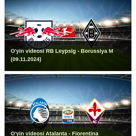
O'yin videosi RB Leypsig - Borussiya M
(09.11.2024)
O'yin videosi Atalanta - Fiorentina