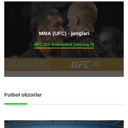
ММА (UFC) - janglari
UFC 310 Embedded (эпизод 5)
Futbol obzorlar