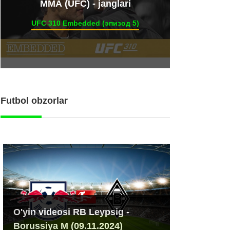
ММА (UFC) - janglari
UFC 310 Embedded (эпизод 5)
Futbol obzorlar
O'yin videosi RB Leypsig -
Borussiya M (09.11.2024)