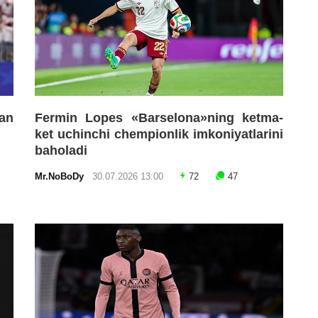
an
Fermin Lopes «Barselona»ning ketma-
ket uchinchi chempionlik imkoniyatlarini
baholadi
Mr.NoBoDy
30.07.2026 13:00
72
47