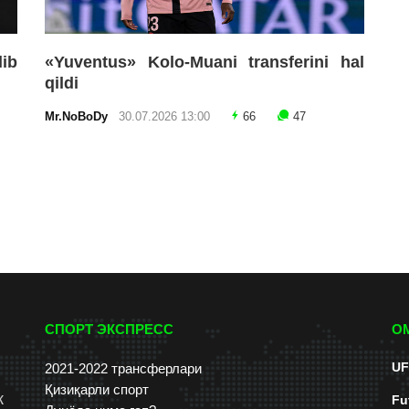
lib
«Yuventus» Kolo-Muani transferini hal
qildi
Mr.NoBoDy
30.07.2026 13:00
66
47
СПОРТ ЭКСПРЕСС
О
UF
2021-2022 трансферлари
Қизиқарли спорт
к
Fu