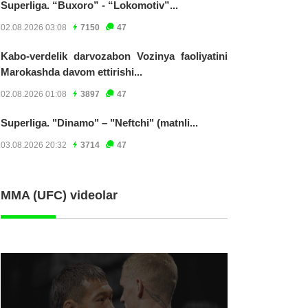
Superliga. “Buxoro” - “Lokomotiv”...
02.08.2026 03:08
7150
47
Kabo-verdelik darvozabon Vozinya faoliyatini
Marokashda davom ettirishi...
02.08.2026 01:08
3897
47
Superliga. "Dinamo" – "Neftchi" (matnli...
03.08.2026 20:32
3714
47
MMA (UFC) videolar