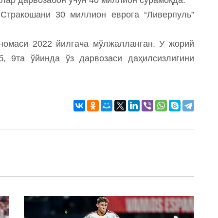
 Стракошани 30 миллион еврога “Ливерпуль”
номаси 2022 йилгача мўлжалланган. У жорий
, 9та ўйинда ўз дарвозаси даҳилсизлигини