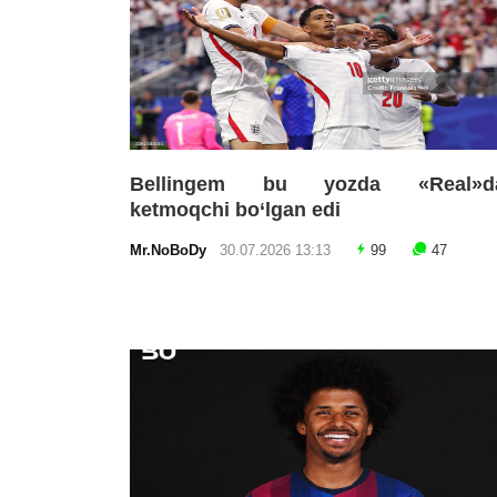
Bellingem bu yozda «Real»d
ketmoqchi bo‘lgan edi
Mr.NoBoDy
30.07.2026 13:13
99
47