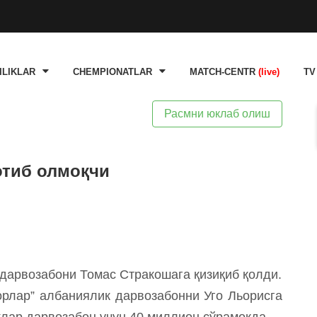
ILIKLAR
CHEMPIONATLAR
MATCH-CENTR
(live)
TV
Расмни юклаб олиш
отиб олмоқчи
 дарвозабони Томас Стракошага қизиқиб қолди.
порлар” албаниялик дарвозабонни Уго Льорисга
лар дарвозабон учун 40 миллион сўрамоқда.