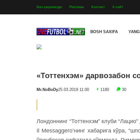
Биз ҳақимизда
Реклама
Контакт
Х-сайт
BOSH SAXIFA
YANG
«Тоттенхэм» дарвозабон с
Mr.NoBoDy
25.03.2019 11:00
1180
30
Лондоннинг “Тоттенхэм” клуби “Лацио”
Il Messaggero’нинг хабарига кўра, “ш
ўринбосар сифатида кўрмоқда. Римлик