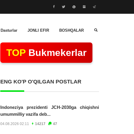
 Dasturlar
JONLI EFIR
BOSHQALAR
TOP
Bukmekerlar
ENG KO'P O'QILGAN POSTLAR
Indoneziya prezidenti JCH-2030ga chiqishni
umummilliy vazifa deb...
04.08.2026 02:11
14217
47