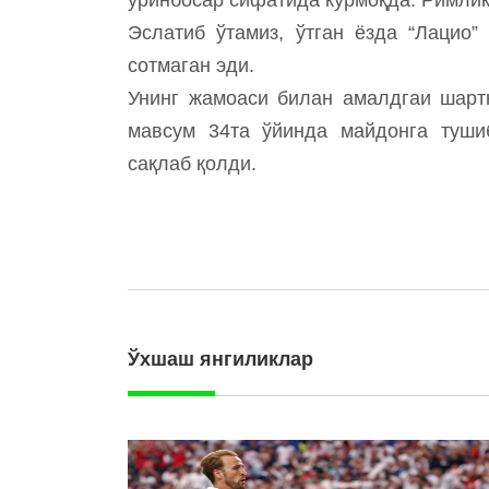
Эслатиб ўтамиз, ўтган ёзда “Лацио”
сотмаган эди.
Унинг жамоаси билан амалдгаи шарт
мавсум 34та ўйинда майдонга тушиб
сақлаб қолди.
Ўхшаш янгиликлар