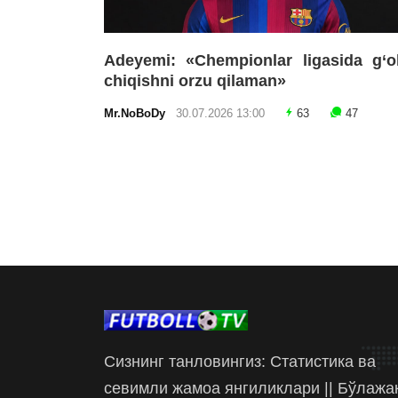
Adeyemi: «Chempionlar ligasida g‘o
chiqishni orzu qilaman»
Mr.NoBoDy
30.07.2026 13:00
63
47
Сизнинг танловингиз: Статистика ва
севимли жамоа янгиликлари || Бўлажа