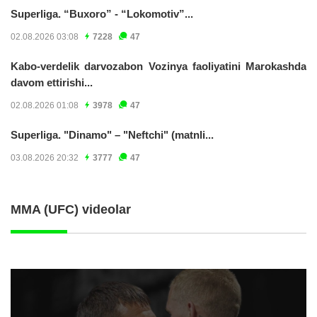
Superliga. “Buxoro” - “Lokomotiv”...
02.08.2026 03:08
7228
47
Kabo-verdelik darvozabon Vozinya faoliyatini Marokashda
davom ettirishi...
02.08.2026 01:08
3978
47
Superliga. "Dinamo" – "Neftchi" (matnli...
03.08.2026 20:32
3777
47
MMA (UFC) videolar