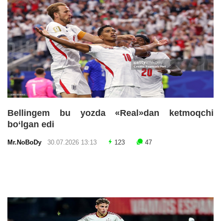
Bellingem bu yozda «Real»dan ketmoqchi
bo‘lgan edi
Mr.NoBoDy
30.07.2026 13:13
123
47