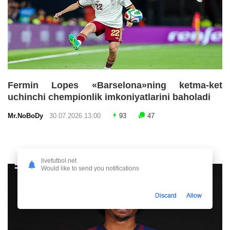
Fermin Lopes «Barselona»ning ketma-ket
uchinchi chempionlik imkoniyatlarini baholadi
Mr.NoBoDy
30.07.2026 13:00
93
47
livefutbol.net
Would like to send you notifications
Discard
Allow