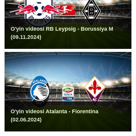
O'yin videosi RB Leypsig - Borussiya M
(09.11.2024)
O'yin videosi Atalanta - Fiorentina
(02.06.2024)