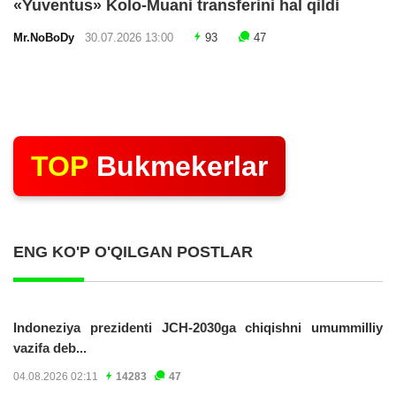
«Yuventus» Kolo-Muani transferini hal qildi
Mr.NoBoDy
30.07.2026 13:00
93
47
TOP
Bukmekerlar
ENG KO'P O'QILGAN POSTLAR
Indoneziya prezidenti JCH-2030ga chiqishni umummilliy
vazifa deb...
04.08.2026 02:11
14283
47