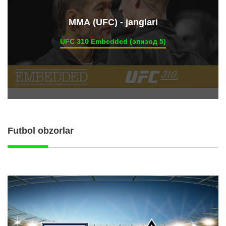
ММА (UFC) - janglari
UFC 310 Embedded (эпизод 5)
Futbol obzorlar