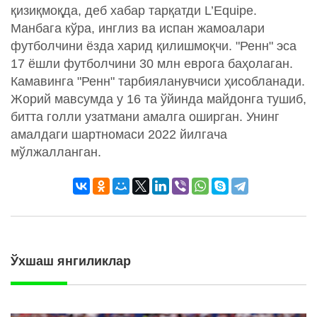
қизиқмоқда, деб хабар тарқатди L’Equipe.
Манбага кўра, инглиз ва испан жамоалари
футболчини ёзда харид қилишмоқчи. "Ренн" эса
17 ёшли футболчини 30 млн еврога баҳолаган.
Камавинга "Ренн" тарбияланувчиси ҳисобланади.
Жорий мавсумда у 16 та ўйинда майдонга тушиб,
битта голли узатмани амалга оширган. Унинг
амалдаги шартномаси 2022 йилгача
мўлжалланган.
Ўхшаш янгиликлар