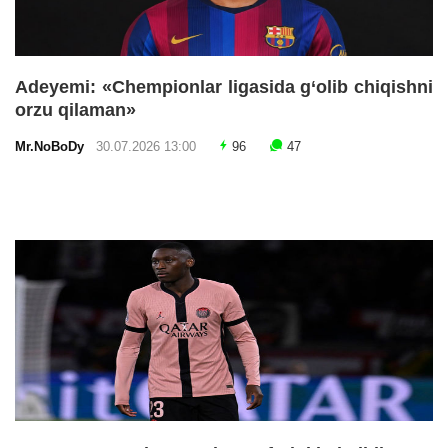
Adeyemi: «Chempionlar ligasida g‘olib chiqishni
orzu qilaman»
Mr.NoBoDy
30.07.2026 13:00
96
47