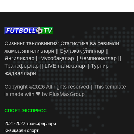
Сизнинг танловингиз: Статистика ва севимли
жамоа янгиликлари || Бўлажак ўйинлар ||
Янгиликлар || Мусобақалар || Чемпионатлар ||
Трансферлар || LIVE натижалар || Турнир
жадваллари
Copyright ©
2026 All rights reserved | This template
is made with
by
PlusMaxGroup
СПОРТ ЭКСПРЕСС
2021-2022 трансферлари
Қизиқарли спорт