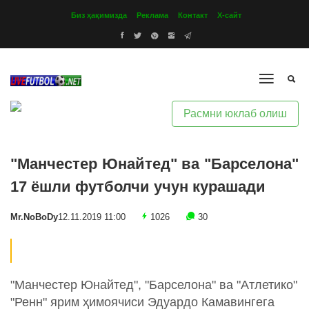
Биз ҳақимизда
Реклама
Контакт
Х-сайт
Расмни юклаб олиш
"Манчестер Юнайтед" ва "Барселона"
17 ёшли футболчи учун курашади
Mr.NoBoDy
12.11.2019 11:00
1026
30
"Манчестер Юнайтед", "Барселона" ва "Атлетико"
"Ренн" ярим ҳимоячиси Эдуардо Камавингега