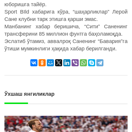
юборишга тайёр.
Sport BIld хабарига кўра, “шаҳарликлар” Лерой
Сане клубни тарк этишга қарши эмас.
Манбанинг хабар беришича, “Сити” Саненинг
трансферини 85 миллион фунтга баҳоламоқда.
Эслатиб ўтамиз, аввалроқ Саненинг “Бавария”га
ўтиши мумкинлиги ҳақида хабар берилганди.
Ўхшаш янгиликлар