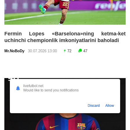
Fermin Lopes «Barselona»ning ketma-ket
uchinchi chempionlik imkoniyatlarini baholadi
Mr.NoBoDy
30.07.2026 13:00
72
47
livefutbol.net
Would like to send you notifications
Discard
Allow