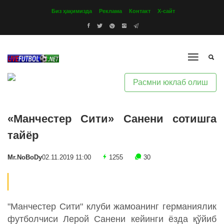
Биз ҳақимизда
Реклама
Контакт
Х-сайт
Расмни юклаб олиш
«Манчестер Сити» Санени сотишга
тайёр
Mr.NoBoDy
02.11.2019 11:00
1255
30
"Манчестер Сити" клуби жамоанинг германиялик
футболчиси Лерой Санени кейинги ёзда қўйиб