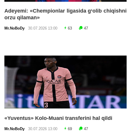
Adeyemi: «Chempionlar ligasida g‘olib chiqishni
orzu qilaman»
Mr.NoBoDy
30.07.2026 13:00
63
47
«Yuventus» Kolo-Muani transferini hal qildi
Mr.NoBoDy
30.07.2026 13:00
69
47