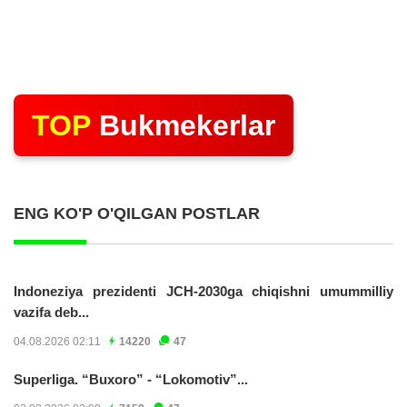
TOP
Bukmekerlar
ENG KO'P O'QILGAN POSTLAR
Indoneziya prezidenti JCH-2030ga chiqishni umummilliy
vazifa deb...
04.08.2026 02:11
14220
47
Superliga. “Buxoro” - “Lokomotiv”...