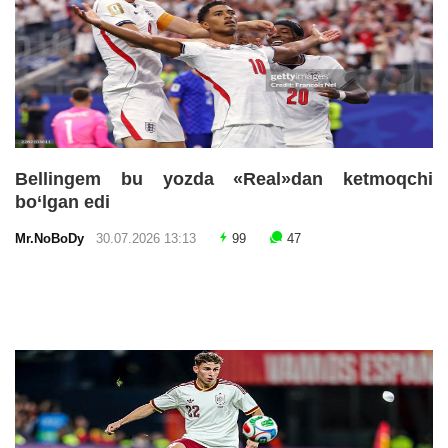
Bellingem bu yozda «Real»dan ketmoqchi
bo‘lgan edi
Mr.NoBoDy
30.07.2026 13:13
99
47