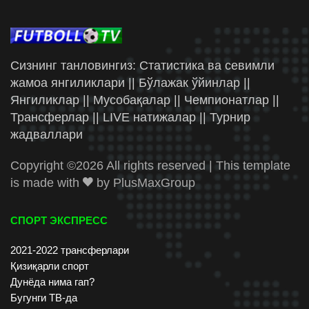
Сизнинг танловингиз: Статистика ва севимли
жамоа янгиликлари || Бўлажак ўйинлар ||
Янгиликлар || Мусобақалар || Чемпионатлар ||
Трансферлар || LIVE натижалар || Турнир
жадваллари
Copyright ©
2026 All rights reserved | This template
is made with
by
PlusMaxGroup
СПОРТ ЭКСПРЕСС
2021-2022 трансферлари
Қизиқарли спорт
Дунёда нима гап?
Бугунги ТВ-да