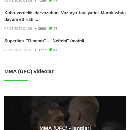
02.08.2026 03:08
7159
47
Kabo-verdelik darvozabon Vozinya faoliyatini Marokashda
davom ettirishi...
02.08.2026 01:08
3900
47
Superliga. "Dinamo" – "Neftchi" (matnli...
03.08.2026 20:32
3717
47
MMA (UFC) videolar
ММА (UFC) - janglari