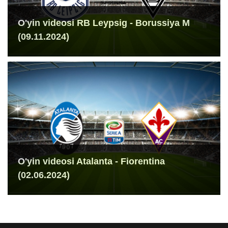
O'yin videosi RB Leypsig - Borussiya M
(09.11.2024)
O'yin videosi Atalanta - Fiorentina
(02.06.2024)