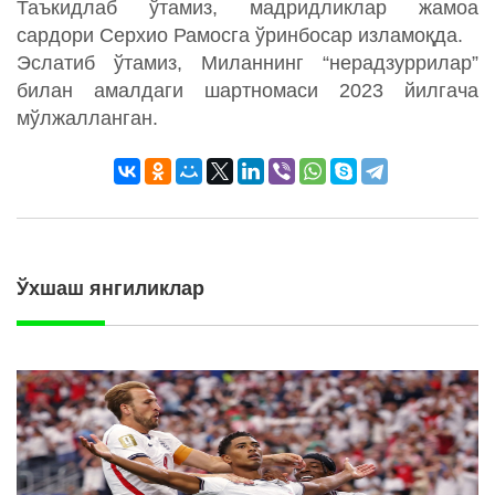
Таъкидлаб ўтамиз, мадридликлар жамоа
сардори Серхио Рамосга ўринбосар изламоқда.
Эслатиб ўтамиз, Миланнинг “нерадзуррилар”
билан амалдаги шартномаси 2023 йилгача
мўлжалланган.
Ўхшаш янгиликлар