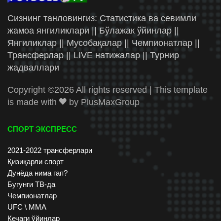
Сизнинг танловингиз: Статистика ва севимли
жамоа янгиликлари || Бўлажак ўйинлар ||
Янгиликлар || Мусобақалар || Чемпионатлар ||
Трансферлар || LIVE натижалар || Турнир
жадваллари
Copyright ©
2026 All rights reserved | This template
is made with
by
PlusMaxGroup
СПОРТ ЭКСПРЕСС
2021-2022 трансферлари
Қизиқарли спорт
Дунёда нима гап?
Бугунги ТВ-да
Чемпионатлар
UFC \ ММА
Кечаги ўйинлар