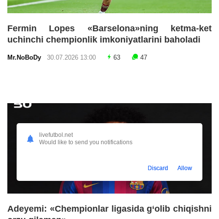
Fermin Lopes «Barselona»ning ketma-ket
uchinchi chempionlik imkoniyatlarini baholadi
Mr.NoBoDy
30.07.2026 13:00
63
47
livefutbol.net
Would like to send you notifications
Discard
Allow
Adeyemi: «Chempionlar ligasida g‘olib chiqishni