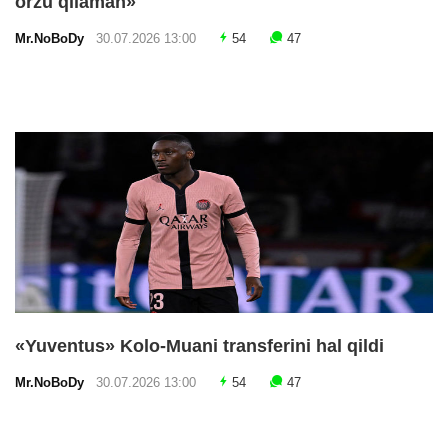
orzu qilaman»
Mr.NoBoDy
30.07.2026 13:00
54
47
«Yuventus» Kolo-Muani transferini hal qildi
Mr.NoBoDy
30.07.2026 13:00
54
47