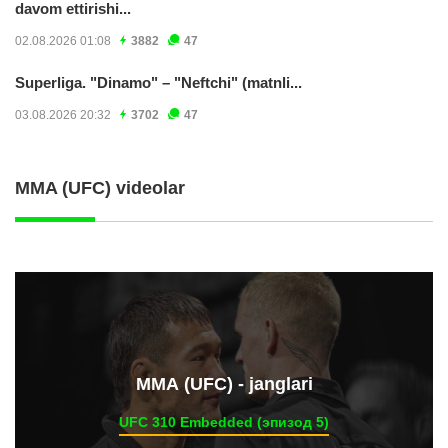
davom ettirishi...
02.08.2026 01:08
3882
47
Superliga. "Dinamo" – "Neftchi" (matnli...
03.08.2026 20:32
3702
47
MMA (UFC) videolar
ММА (UFC) - janglari
UFC 310 Embedded (эпизод 5)