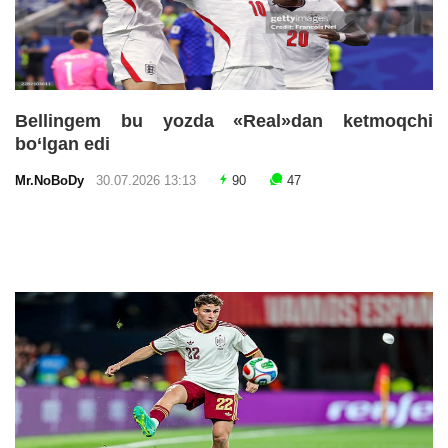
Bellingem bu yozda «Real»dan ketmoqchi
bo‘lgan edi
Mr.NoBoDy
30.07.2026 13:13
90
47