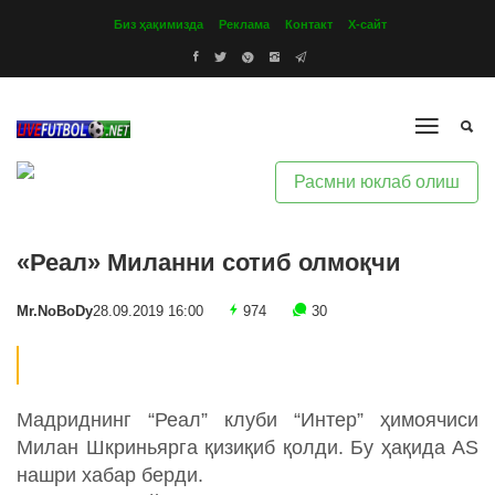
Биз ҳақимизда
Реклама
Контакт
Х-сайт
Расмни юклаб олиш
«Реал» Миланни сотиб олмоқчи
Mr.NoBoDy
28.09.2019 16:00
974
30
Мадриднинг “Реал” клуби “Интер” ҳимоячиси
Милан Шкриньярга қизиқиб қолди. Бу ҳақида AS
нашри хабар берди.