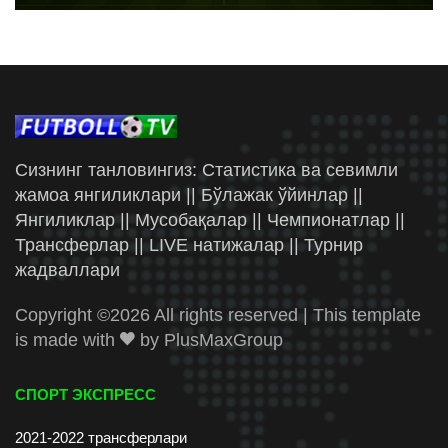
Сизнинг танловингиз: Статистика ва севимли
жамоа янгиликлари || Бўлажак ўйинлар ||
Янгиликлар || Мусобақалар || Чемпионатлар ||
Трансферлар || LIVE натижалар || Турнир
жадваллари
Copyright ©
2026 All rights reserved | This template
is made with
by
PlusMaxGroup
СПОРТ ЭКСПРЕСС
2021-2022 трансферлари