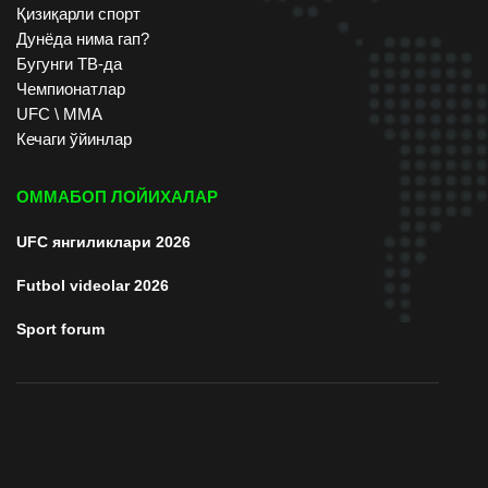
Қизиқарли спорт
Дунёда нима гап?
Бугунги ТВ-да
Чемпионатлар
UFC \ ММА
Кечаги ўйинлар
ОММАБОП ЛОЙИХАЛАР
UFC янгиликлари 2026
Futbol videolar 2026
Sport forum