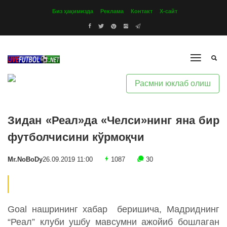
Биз ҳақимизда
Реклама
Контакт
Х-сайт
Расмни юклаб олиш
Зидан «Реал»да «Челси»нинг яна бир
футболчисини кўрмоқчи
Mr.NoBoDy
26.09.2019 11:00
1087
30
Goal нашрининг хабар беришича, Мадриднинг
“Реал” клуби ушбу мавсумни ажойиб бошлаган