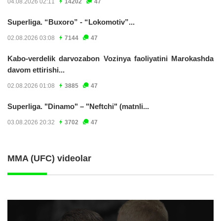
04.08.2026 02:11
14202
47
Superliga. “Buxoro” - “Lokomotiv”...
02.08.2026 03:08
7144
47
Kabo-verdelik darvozabon Vozinya faoliyatini Marokashda
davom ettirishi...
02.08.2026 01:08
3885
47
Superliga. "Dinamo" – "Neftchi" (matnli...
03.08.2026 20:32
3702
47
MMA (UFC) videolar