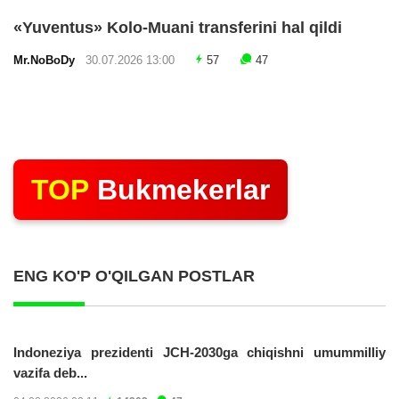
«Yuventus» Kolo-Muani transferini hal qildi
Mr.NoBoDy
30.07.2026 13:00
57
47
TOP
Bukmekerlar
ENG KO'P O'QILGAN POSTLAR
Indoneziya prezidenti JCH-2030ga chiqishni umummilliy
vazifa deb...