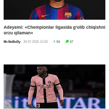
Adeyemi: «Chempionlar ligasida g‘olib chiqishni
orzu qilaman»
Mr.NoBoDy
30.07.2026 13:00
54
47