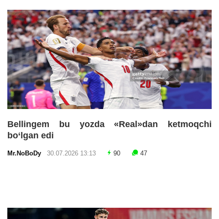
Bellingem bu yozda «Real»dan ketmoqchi
bo‘lgan edi
Mr.NoBoDy
30.07.2026 13:13
90
47