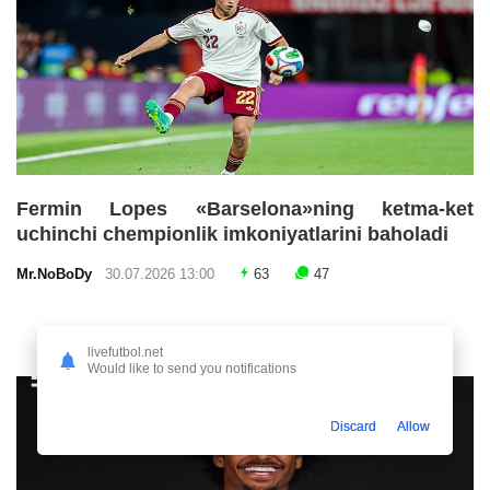
Fermin Lopes «Barselona»ning ketma-ket
uchinchi chempionlik imkoniyatlarini baholadi
Mr.NoBoDy
30.07.2026 13:00
63
47
livefutbol.net
Would like to send you notifications
Discard
Allow