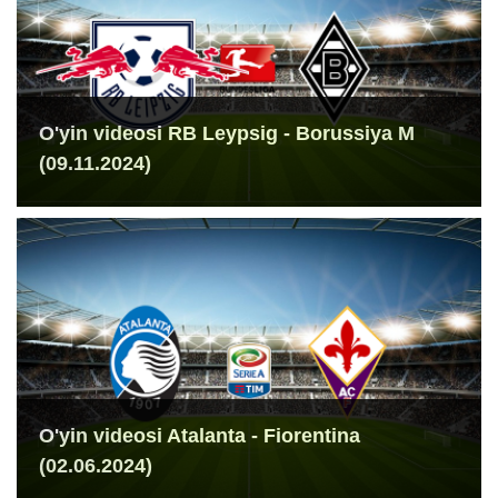
O'yin videosi RB Leypsig - Borussiya M
(09.11.2024)
O'yin videosi Atalanta - Fiorentina
(02.06.2024)