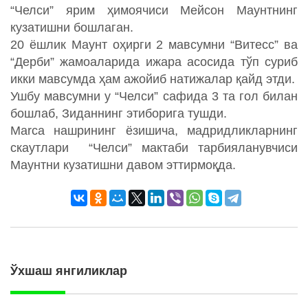
“Челси” ярим ҳимоячиси Мейсон Маунтнинг
кузатишни бошлаган.
20 ёшлик Маунт оҳирги 2 мавсумни “Витесс” ва
“Дерби” жамоаларида ижара асосида тўп суриб
икки мавсумда ҳам ажойиб натижалар қайд этди.
Ушбу мавсумни у “Челси” сафида 3 та гол билан
бошлаб, Зиданнинг этиборига тушди.
Marca нашрининг ёзишича, мадридликларнинг
скаутлари “Челси” мактаби тарбияланувчиси
Маунтни кузатишни давом эттирмоқда.
Ўхшаш янгиликлар