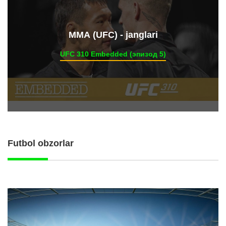
ММА (UFC) - janglari
UFC 310 Embedded (эпизод 5)
Futbol obzorlar