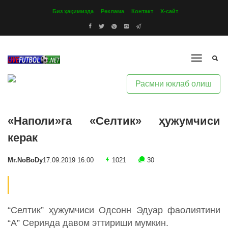
Биз ҳақимизда
Реклама
Контакт
Х-сайт
Расмни юклаб олиш
«Наполи»га «Селтик» ҳужумчиси
керак
Mr.NoBoDy
17.09.2019 16:00
1021
30
“Селтик” ҳужумчиси Одсонн Эдуар фаолиятини
“А” Серияда давом эттириши мумкин.