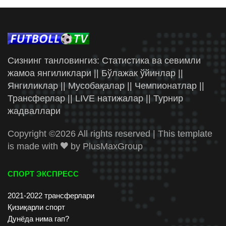
Сизнинг танловингиз: Статистика ва севимли
жамоа янгиликлари || Бўлажак ўйинлар ||
Янгиликлар || Мусобақалар || Чемпионатлар ||
Трансферлар || LIVE натижалар || Турнир
жадваллари
Copyright ©
2026 All rights reserved | This template
is made with
by
PlusMaxGroup
СПОРТ ЭКСПРЕСС
2021-2022 трансферлари
Қизиқарли спорт
Дунёда нима гап?