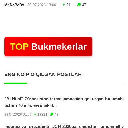
Mr.NoBoDy
30.07.2026 13:00
51
47
TOP
Bukmekerlar
ENG KO'P O'QILGAN POSTLAR
"Al Hilol" O'zbekiston terma jamoasiga gol urgan hujumchi
uchun 70 mln. evro taklif...
28.07.2026 01:56
17321
47
Indoneziya prezidenti JCH-2030ga chiqishni umummilliy