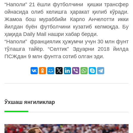
“Наполи” 21 ёшли футболчини қишки трансфер
ойнасида олиб келишга ҳаракат қилиб кўради.
Жамоа бош мураббийи Карло Анчелотти икки
йилдан буён футболчини кузатиб келмоқда. Бу
ҳақида Daily Mail нашри хабар берди.
“Наполи” франциялик ҳужумчи учун 30 млн фунт
тўлашга тайёр. “Селтик” Эдуарни 2018 йилда
ПСЖдан 9 млн фунтга сотиб олган эди.
Ўхшаш янгиликлар