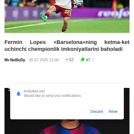
Fermin Lopes «Barselona»ning ketma-ket
uchinchi chempionlik imkoniyatlarini baholadi
Mr.NoBoDy
30.07.2026 13:00
57
47
livefutbol.net
Would like to send you notifications
Discard
Allow