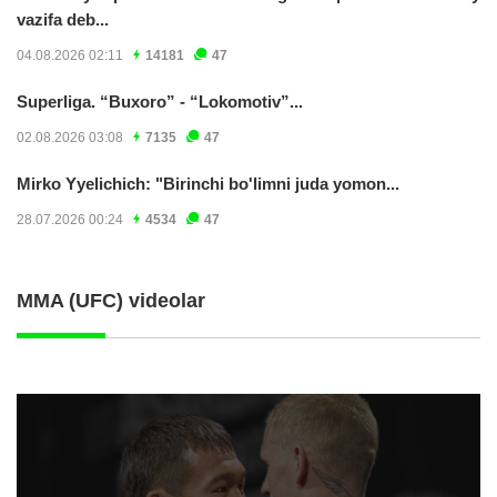
vazifa deb...
04.08.2026 02:11
14181
47
Superliga. “Buxoro” - “Lokomotiv”...
02.08.2026 03:08
7135
47
Mirko Yyelichich: "Birinchi bo'limni juda yomon...
28.07.2026 00:24
4534
47
MMA (UFC) videolar