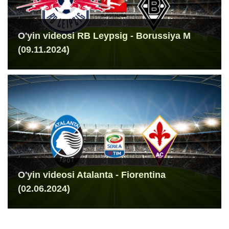
O'yin videosi RB Leypsig - Borussiya M
(09.11.2024)
O'yin videosi Atalanta - Fiorentina
(02.06.2024)