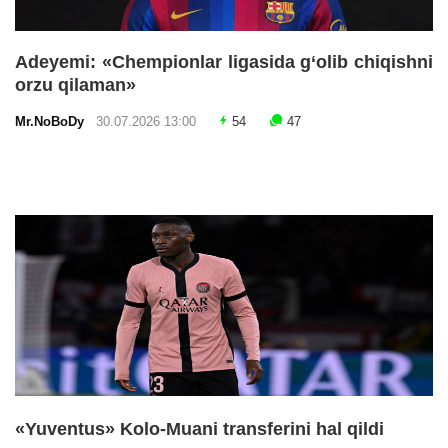
Adeyemi: «Chempionlar ligasida g‘olib chiqishni
orzu qilaman»
Mr.NoBoDy
30.07.2026 13:00
54
47
«Yuventus» Kolo-Muani transferini hal qildi