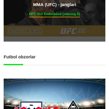
ММА (UFC) - janglari
UFC 310 Embedded (эпизод 5)
Futbol obzorlar