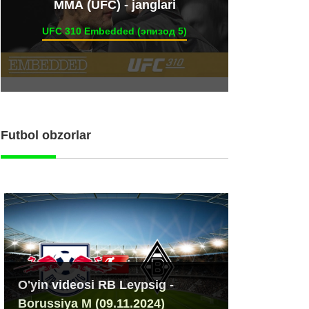
ММА (UFC) - janglari
UFC 310 Embedded (эпизод 5)
Futbol obzorlar
O'yin videosi RB Leypsig -
Borussiya M (09.11.2024)