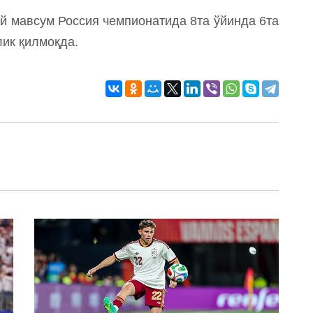
й мавсум Россия чемпионатида 8та ўйинда 6та
лик қилмоқда.