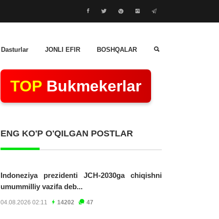
 Dasturlar
JONLI EFIR
BOSHQALAR
TOP
Bukmekerlar
ENG KO'P O'QILGAN POSTLAR
Indoneziya prezidenti JCH-2030ga chiqishni
umummilliy vazifa deb...
04.08.2026 02:11
14202
47