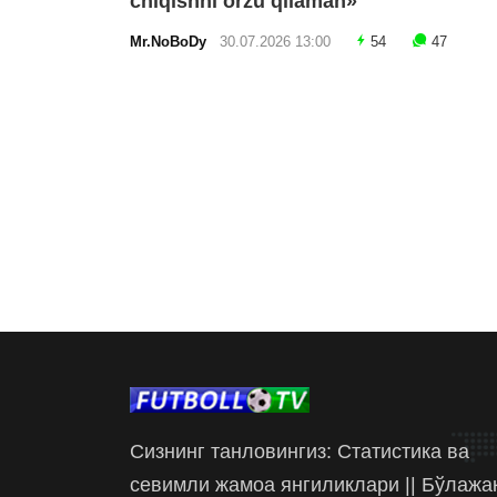
chiqishni orzu qilaman»
Mr.NoBoDy
30.07.2026 13:00
54
47
Сизнинг танловингиз: Статистика ва
севимли жамоа янгиликлари || Бўлажа