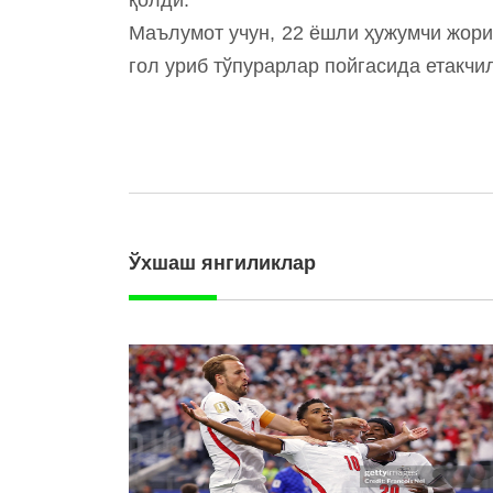
Маълумот учун, 22 ёшли ҳужумчи жори
гол уриб тўпурарлар пойгасида етакчи
Ўхшаш янгиликлар