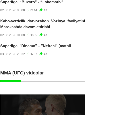
Superliga. “Buxoro” - “Lokomotiv”...
02.08.2026 03:08
7144
47
Kabo-verdelik darvozabon Vozinya faoliyatini
Marokashda davom ettirishi...
02.08.2026 01:08
3885
47
Superliga. "Dinamo" – "Neftchi" (matnli...
03.08.2026 20:32
3702
47
MMA (UFC) videolar