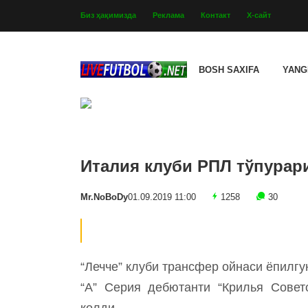
Биз ҳақимизда
Реклама
Контакт
Х-сайт
BOSH SAXIFA
YANG
Италия клуби РПЛ тўпурари
Mr.NoBoDy
01.09.2019 11:00
1258
30
“Лечче” клуби трансфер ойнаси ёпилгу
“А” Серия дебютанти “Крилья Совет
қолди.