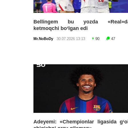
Bellingem bu yozda «Real»d
ketmoqchi bo‘lgan edi
Mr.NoBoDy
30.07.2026 13:13
90
47
Adeyemi: «Chempionlar ligasida g‘o