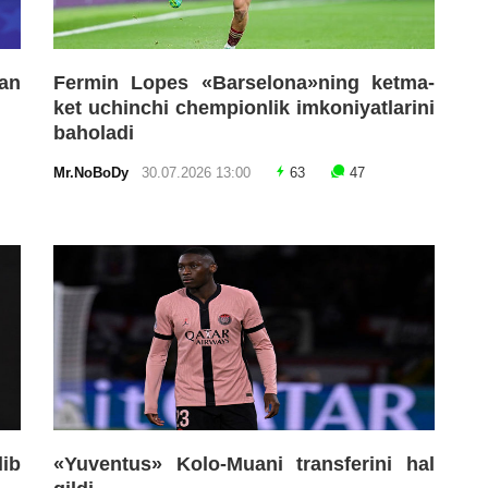
an
Fermin Lopes «Barselona»ning ketma-
ket uchinchi chempionlik imkoniyatlarini
baholadi
Mr.NoBoDy
30.07.2026 13:00
63
47
lib
«Yuventus» Kolo-Muani transferini hal