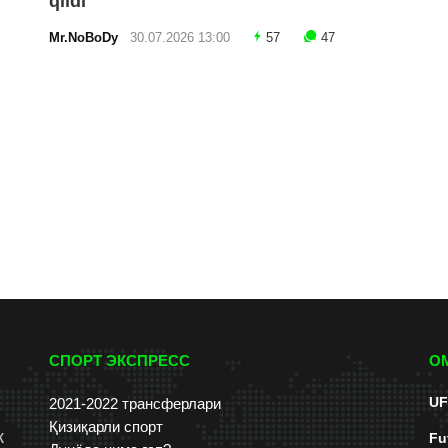
qildi
Mr.NoBoDy
30.07.2026 13:00
57
47
СПОРТ ЭКСПРЕСС
О
UF
2021-2022 трансферлари
Қизиқарли спорт
к
Fu