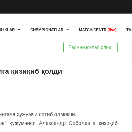
ILIKLAR
CHEMPIONATLAR
MATCH-CENTR
(live)
TV
Расмни юклаб олиш
га қизиқиб қолди
нигача ҳужумчи сотиб олмоқчи.
ов” ҳужумчиси Александр Соболевга қизиқиб