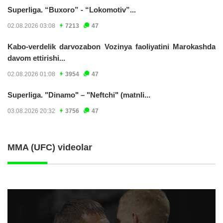
Superliga. “Buxoro” - “Lokomotiv”...
02.08.2026 03:08
7213
47
Kabo-verdelik darvozabon Vozinya faoliyatini Marokashda
davom ettirishi...
02.08.2026 01:08
3954
47
Superliga. "Dinamo" – "Neftchi" (matnli...
03.08.2026 20:32
3756
47
MMA (UFC) videolar