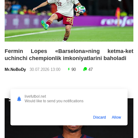
Fermin Lopes «Barselona»ning ketma-ket
uchinchi chempionlik imkoniyatlarini baholadi
Mr.NoBoDy
30.07.2026 13:00
90
47
livefutbol.net
Would like to send you notifications
Discard
Allow