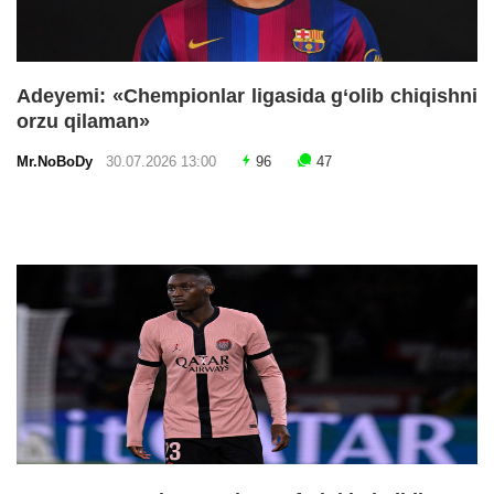
Adeyemi: «Chempionlar ligasida g‘olib chiqishni
orzu qilaman»
Mr.NoBoDy
30.07.2026 13:00
96
47