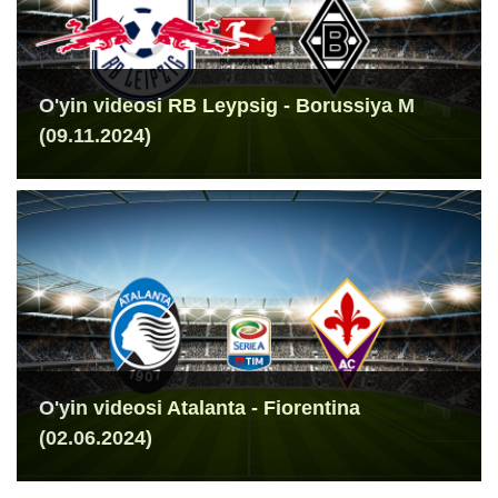
O'yin videosi RB Leypsig - Borussiya M
(09.11.2024)
O'yin videosi Atalanta - Fiorentina
(02.06.2024)