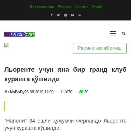
Биз ҳақимизда
Реклама
Контакт
Х-сайт
Расмни юклаб олиш
Льоренте учун яна бир гранд клуб
курашга қўшилди
Mr.NoBoDy
23.08.2019 11:00
1070
30
“Наполи” 34 ёшли ҳужумчи Фернандо Льоренте
учун курашга қўшилди.