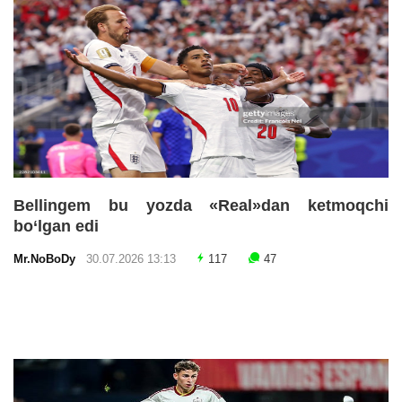
Bellingem bu yozda «Real»dan ketmoqchi
bo‘lgan edi
Mr.NoBoDy
30.07.2026 13:13
117
47