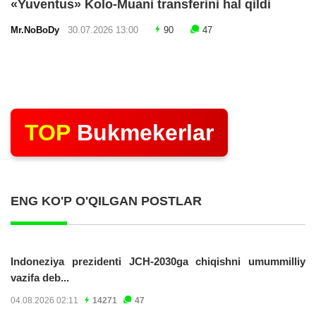
«Yuventus» Kolo-Muani transferini hal qildi
Mr.NoBoDy
30.07.2026 13:00
90
47
TOP
Bukmekerlar
ENG KO'P O'QILGAN POSTLAR
Indoneziya prezidenti JCH-2030ga chiqishni umummilliy
vazifa deb...
04.08.2026 02:11
14271
47