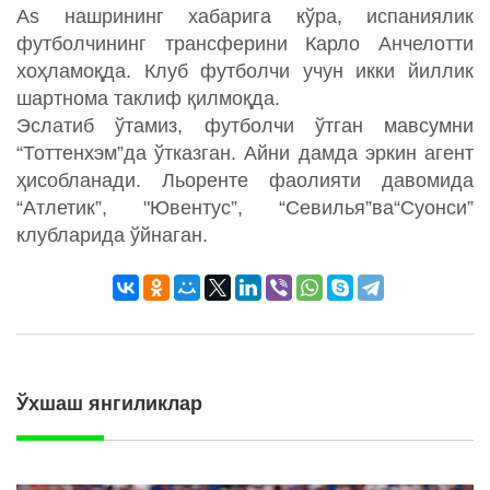
As нашрининг хабарига кўра, испаниялик
футболчининг трансферини Карло Анчелотти
хоҳламоқда. Клуб футболчи учун икки йиллик
шартнома таклиф қилмоқда.
Эслатиб ўтамиз, футболчи ўтган мавсумни
“Тоттенхэм”да ўтказган. Айни дамда эркин агент
ҳисобланади. Льоренте фаолияти давомида
“Атлетик”, "Ювентус”, “Севилья”ва“Суонси”
клубларида ўйнаган.
Ўхшаш янгиликлар