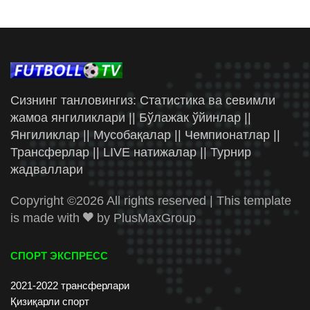
Сизнинг танловингиз: Статистика ва севимли
жамоа янгиликлари || Бўлажак ўйинлар ||
Янгиликлар || Мусобақалар || Чемпионатлар ||
Трансферлар || LIVE натижалар || Турнир
жадваллари
Copyright ©
2026 All rights reserved | This template
is made with
by
PlusMaxGroup
СПОРТ ЭКСПРЕСС
2021-2022 трансферлари
Қизиқарли спорт