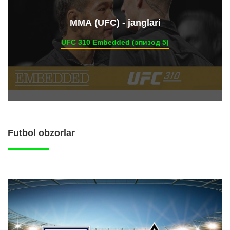
ММА (UFC) - janglari
UFC 310 Embedded (эпизод 5)
Futbol obzorlar