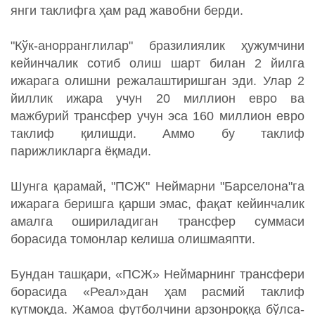
янги таклифга ҳам рад жавобни берди.
"Кўк-анорранглилар" бразилиялик ҳужумчини
кейинчалик сотиб олиш шарт билан 2 йилга
ижарага олишни режалаштиришган эди. Улар 2
йиллик ижара учун 20 миллион евро ва
мажбурий трансфер учун эса 160 миллион евро
таклиф қилишди. Аммо бу таклиф
парижликларга ёқмади.
Шунга қарамай, "ПСЖ" Неймарни "Барселона"га
ижарага беришга қарши эмас, фақат кейинчалик
амалга ошириладиган трансфер суммаси
борасида томонлар келиша олишмаяпти.
Бундан ташқари, «ПСЖ» Неймарнинг трансфери
борасида «Реал»дан ҳам расмий таклиф
кутмоқда. Жамоа футболчини арзонроққа бўлса-