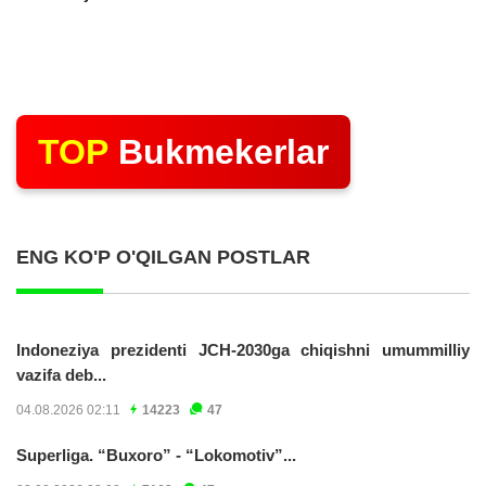
TOP
Bukmekerlar
ENG KO'P O'QILGAN POSTLAR
Indoneziya prezidenti JCH-2030ga chiqishni umummilliy
vazifa deb...
04.08.2026 02:11
14223
47
Superliga. “Buxoro” - “Lokomotiv”...