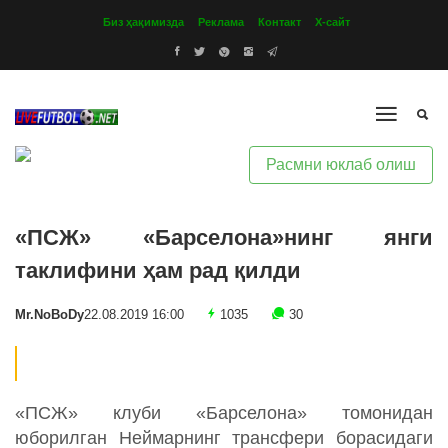
Биз ҳақимизда
Реклама
Контакт
Х-сайт
Расмни юклаб олиш
«ПСЖ» «Барселона»нинг янги
таклифини ҳам рад қилди
Mr.NoBoDy
22.08.2019 16:00
1035
30
«ПСЖ» клуби «Барселона» томонидан
юборилган Неймарнинг трансфери борасидаги