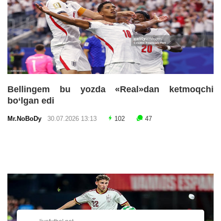
Bellingem bu yozda «Real»dan ketmoqchi
bo‘lgan edi
Mr.NoBoDy
30.07.2026 13:13
102
47