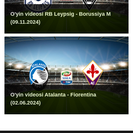
O'yin videosi RB Leypsig - Borussiya M
(09.11.2024)
O'yin videosi Atalanta - Fiorentina
(02.06.2024)