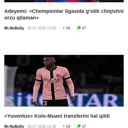
Adeyemi: «Chempionlar ligasida g‘olib chiqishni
orzu qilaman»
Mr.NoBoDy
30.07.2026 13:00
66
47
«Yuventus» Kolo-Muani transferini hal qildi
Mr.NoBoDy
30.07.2026 13:00
69
47