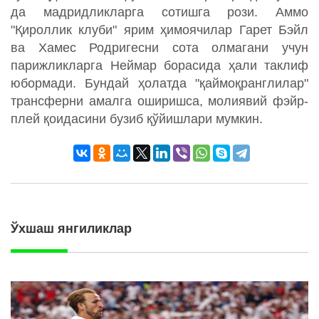
да мадридликларга сотишга рози. Аммо
"Қироллик клуби" ярим ҳимоячилар Гарет Бэйл
ва Хамес Родригесни сота олмагани учун
парижликларга Неймар борасида ҳали таклиф
юбормади. Бундай ҳолатда "қаймоқранглилар"
трансферни амалга оширишса, молиявий фэйр-
плей қоидасини бузиб қўйишлари мумкин.
Ўхшаш янгиликлар