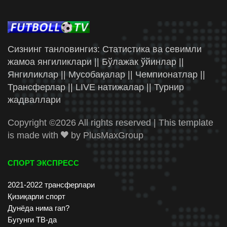
Сизнинг танловингиз: Статистика ва севимли
жамоа янгиликлари || Бўлажак ўйинлар ||
Янгиликлар || Мусобақалар || Чемпионатлар ||
Трансферлар || LIVE натижалар || Турнир
жадваллари
Copyright ©
2026 All rights reserved | This template
is made with
by
PlusMaxGroup
СПОРТ ЭКСПРЕСС
2021-2022 трансферлари
Қизиқарли спорт
Дунёда нима гап?
Бугунги ТВ-да