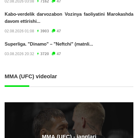
02.08.2026 03:08
7162
47
Kabo-verdelik darvozabon Vozinya faoliyatini Marokashda
davom ettirishi...
02.08.2026 01:08
3903
47
Superliga. "Dinamo" – "Neftchi" (matnli...
03.08.2026 20:32
3720
47
MMA (UFC) videolar
ММА (UFC) - janglari