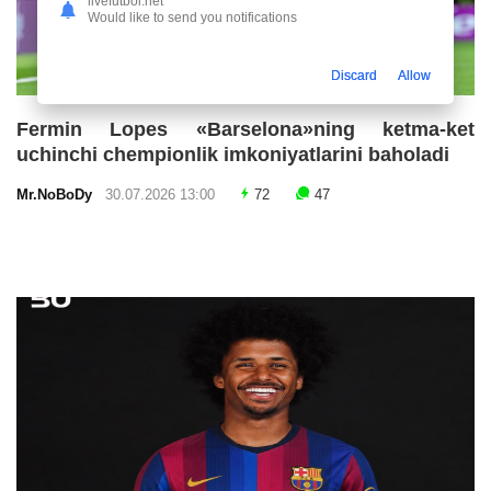
livefutbol.net
Would like to send you notifications
Discard
Allow
Fermin Lopes «Barselona»ning ketma-ket
uchinchi chempionlik imkoniyatlarini baholadi
Mr.NoBoDy
30.07.2026 13:00
72
47