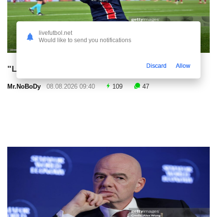
livefutbol.net
Would like to send you notifications
Discard
Allow
"Liverpul" Barkola bo'yicha kelishuvga erishdi
Mr.NoBoDy
08.08.2026 09:40
109
47