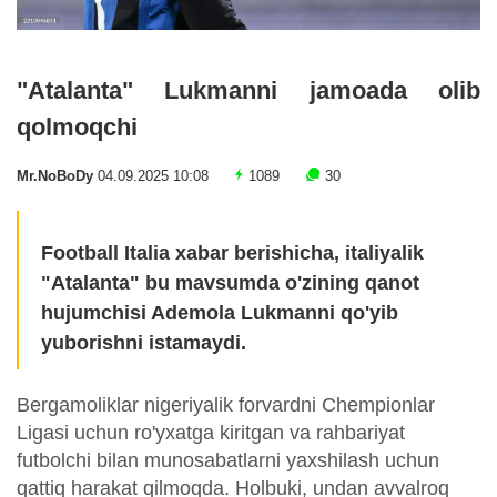
"Atalanta" Lukmanni jamoada olib
qolmoqchi
Mr.NoBoDy
04.09.2025 10:08
1089
30
Football Italia xabar berishicha, italiyalik
"Atalanta" bu mavsumda o'zining qanot
hujumchisi Ademola Lukmanni qo'yib
yuborishni istamaydi.
Bergamoliklar nigeriyalik forvardni Chempionlar
Ligasi uchun ro'yxatga kiritgan va rahbariyat
futbolchi bilan munosabatlarni yaxshilash uchun
qattiq harakat qilmoqda. Holbuki, undan avvalroq