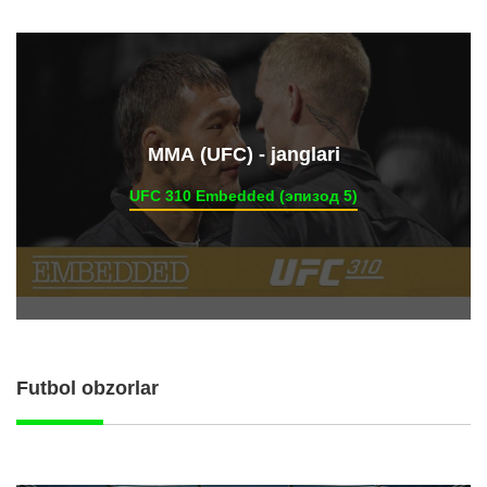
ММА (UFC) - janglari
UFC 310 Embedded (эпизод 5)
Futbol obzorlar