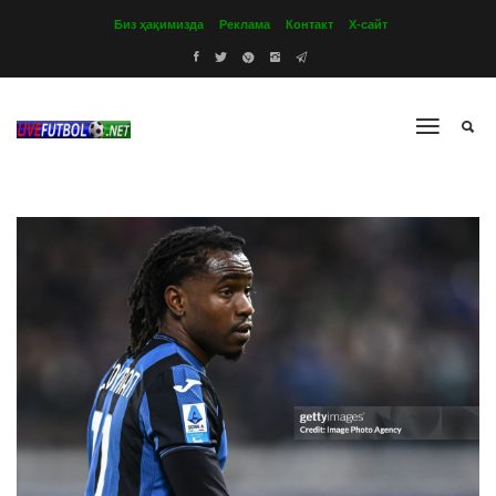
Биз ҳақимизда
Реклама
Контакт
Х-сайт