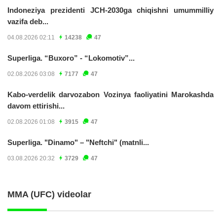
Indoneziya prezidenti JCH-2030ga chiqishni umummilliy
vazifa deb...
04.08.2026 02:11
14238
47
Superliga. “Buxoro” - “Lokomotiv”...
02.08.2026 03:08
7177
47
Kabo-verdelik darvozabon Vozinya faoliyatini Marokashda
davom ettirishi...
02.08.2026 01:08
3915
47
Superliga. "Dinamo" – "Neftchi" (matnli...
03.08.2026 20:32
3729
47
MMA (UFC) videolar