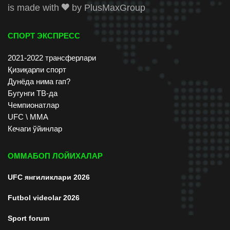
is made with
by
PlusMaxGroup
СПОРТ ЭКСПРЕСС
2021-2022 трансферлари
Қизиқарли спорт
Дунёда нима гап?
Бугунги ТВ-да
Чемпионатлар
UFC \ ММА
Кечаги ўйинлар
ОММАБОП ЛОЙИХАЛАР
UFC янгиликлари 2026
Futbol videolar 2026
Sport forum