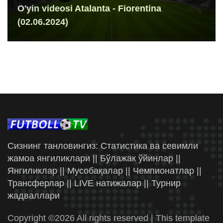
O'yin videosi Atalanta - Fiorentina
(02.06.2024)
Сизнинг танловингиз: Статистика ва севимли
жамоа янгиликлари || Бўлажак ўйинлар ||
Янгиликлар || Мусобақалар || Чемпионатлар ||
Трансферлар || LIVE натижалар || Турнир
жадваллари
Copyright ©
2026 All rights reserved | This template