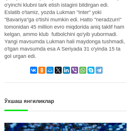
o'yinchi klubni tark etish istagini bildirgan edi.
Eslatib o'tamiz, yozda Lukman "Inter" yoki
"Bavariya"ga o'tishi mumkin edi. Hatto "neradzurri"
tomonidan 45 million evro miqdorida aniq taklif ham
kelgan, ammo klub futbolchini qo'yib yubormadi.
Yangi mavsumda Lukman hali maydonga tushmadi,
o'tgan mavsumda esa A Seriyada 31 o'yinda 15 ta
gol urgan edi.
Ўхшаш янгиликлар