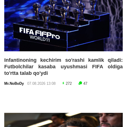
Infantinoning kechirim so'rashi kamlik qiladi:
Futbolchilar kasaba uyushmasi FIFA oldiga
to'rtta talab qo'ydi
Mr.NoBoDy
07.08.2026 13:08
272
47