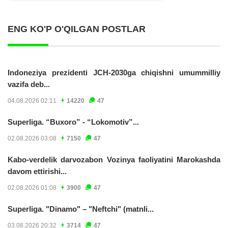
ENG KO'P O'QILGAN POSTLAR
Indoneziya prezidenti JCH-2030ga chiqishni umummilliy
vazifa deb...
04.08.2026 02:11
14220
47
Superliga. “Buxoro” - “Lokomotiv”...
02.08.2026 03:08
7150
47
Kabo-verdelik darvozabon Vozinya faoliyatini Marokashda
davom ettirishi...
02.08.2026 01:08
3900
47
Superliga. "Dinamo" – "Neftchi" (matnli...
03.08.2026 20:32
3714
47