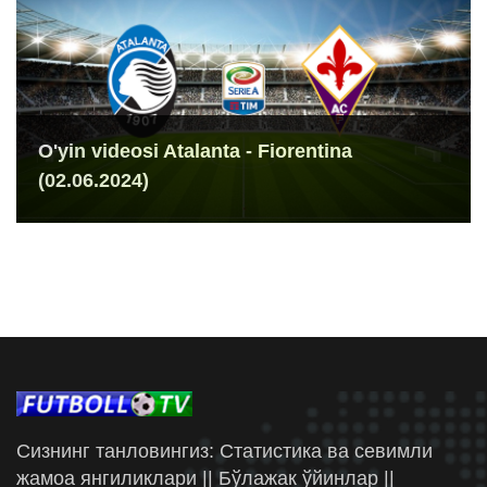
O'yin videosi Atalanta - Fiorentina
(02.06.2024)
Сизнинг танловингиз: Статистика ва севимли
жамоа янгиликлари || Бўлажак ўйинлар ||