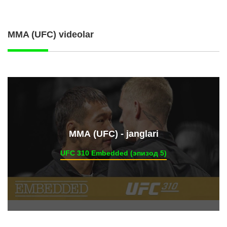
MMA (UFC) videolar
ММА (UFC) - janglari
UFC 310 Embedded (эпизод 5)