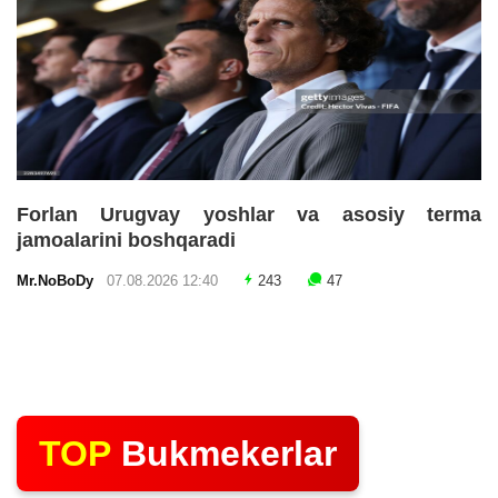
Forlan Urugvay yoshlar va asosiy terma
jamoalarini boshqaradi
Mr.NoBoDy
07.08.2026 12:40
243
47
TOP
Bukmekerlar