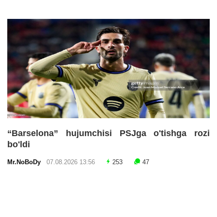
“Barselona” hujumchisi PSJga o'tishga rozi
bo'ldi
Mr.NoBoDy
07.08.2026 13:56
253
47