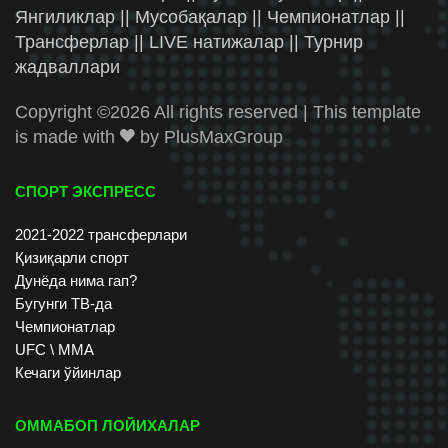
Янгиликлар || Мусобақалар || Чемпионатлар ||
Трансферлар || LIVE натижалар || Турнир
жадваллари
Copyright ©
2026 All rights reserved | This template
is made with
by
PlusMaxGroup
СПОРТ ЭКСПРЕСС
2021-2022 трансферлари
Қизиқарли спорт
Дунёда нима гап?
Бугунги ТВ-да
Чемпионатлар
UFC \ ММА
Кечаги ўйинлар
ОММАБОП ЛОЙИХАЛАР