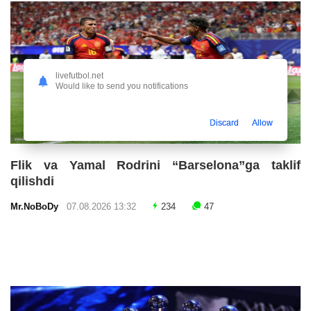
livefutbol.net
Would like to send you notifications
Discard
Allow
Flik va Yamal Rodrini “Barselona”ga taklif
qilishdi
Mr.NoBoDy
07.08.2026 13:32
234
47