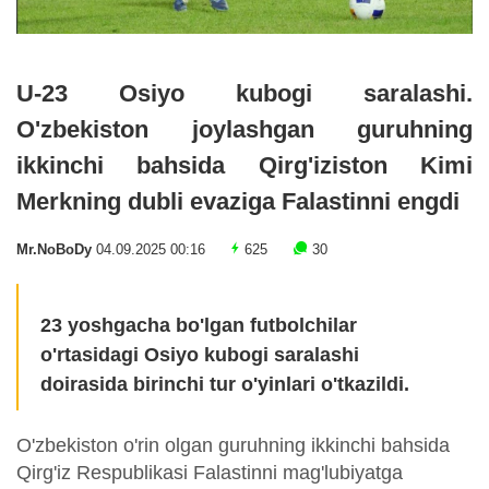
U-23 Osiyo kubogi saralashi.
O'zbekiston joylashgan guruhning
ikkinchi bahsida Qirg'iziston Kimi
Merkning dubli evaziga Falastinni engdi
Mr.NoBoDy
04.09.2025 00:16
625
30
23 yoshgacha bo'lgan futbolchilar
o'rtasidagi Osiyo kubogi saralashi
doirasida birinchi tur o'yinlari o'tkazildi.
O'zbekiston o'rin olgan guruhning ikkinchi bahsida
Qirg'iz Respublikasi Falastinni mag'lubiyatga