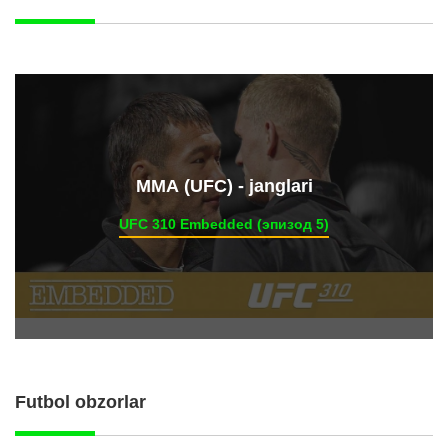
ММА (UFC) - janglari
UFC 310 Embedded (эпизод 5)
Futbol obzorlar