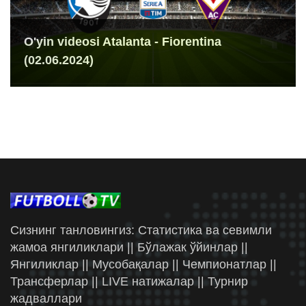
O'yin videosi Atalanta - Fiorentina
(02.06.2024)
Сизнинг танловингиз: Статистика ва севимли
жамоа янгиликлари || Бўлажак ўйинлар ||
Янгиликлар || Мусобақалар || Чемпионатлар ||
Трансферлар || LIVE натижалар || Турнир
жадваллари