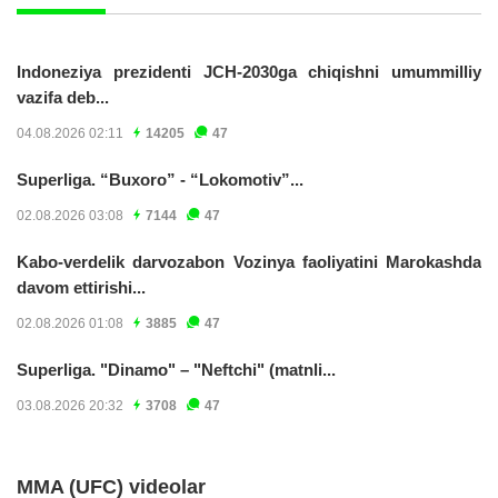
Indoneziya prezidenti JCH-2030ga chiqishni umummilliy
vazifa deb...
04.08.2026 02:11
14205
47
Superliga. “Buxoro” - “Lokomotiv”...
02.08.2026 03:08
7144
47
Kabo-verdelik darvozabon Vozinya faoliyatini Marokashda
davom ettirishi...
02.08.2026 01:08
3885
47
Superliga. "Dinamo" – "Neftchi" (matnli...
03.08.2026 20:32
3708
47
MMA (UFC) videolar