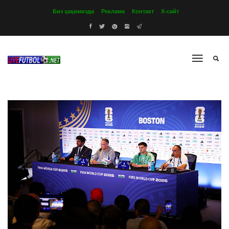
Биз ҳақимизда
Реклама
Контакт
Х-сайт