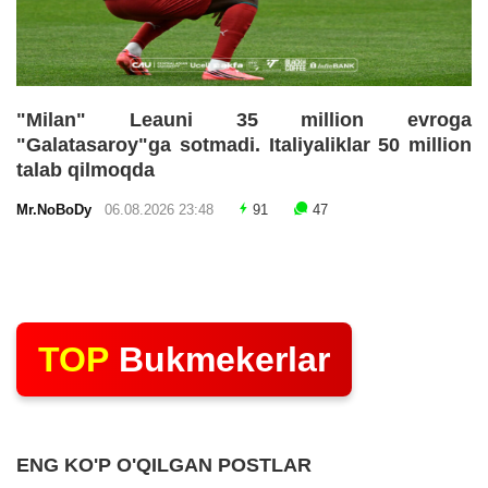
"Milan" Leauni 35 million evroga
"Galatasaroy"ga sotmadi. Italiyaliklar 50 million
talab qilmoqda
Mr.NoBoDy
06.08.2026 23:48
91
47
TOP
Bukmekerlar
ENG KO'P O'QILGAN POSTLAR