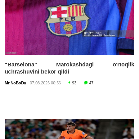
"Barselona" Marokashdagi o'rtoqlik
uchrashuvini bekor qildi
Mr.NoBoDy
07.08.2026 00:56
93
47