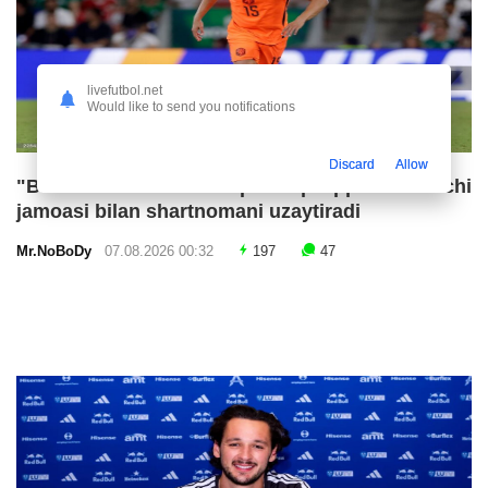
livefutbol.net
Would like to send you notifications
Discard
Allow
"Barselona" va "Liverpul" qiziqqan futbolchi
jamoasi bilan shartnomani uzaytiradi
Mr.NoBoDy
07.08.2026 00:32
197
47