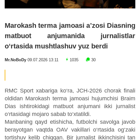
Marokash terma jamoasi a’zosi Diasning
matbuot anjumanida jurnalistlar
o‘rtasida mushtlashuv yuz berdi
Mr.NoBoDy
09.07.2026 13:11
1035
30
RMC Sport xabariga ko‘ra, JCH-2026 chorak finali
oldidan Marokash terma jamoasi hujumchisi Braim
Dias ishtirokidagi matbuot anjumani ikki jurnalist
o‘rtasidagi mojaro sabab to‘xtatildi.
Manbaning qayd etishicha, futbolchi savolga javob
berayotgan vaqtda OAV vakillari o‘rtasida og‘zaki
tortishuv kelib chiqqan. Bir jurnalist ikkinchisini tan