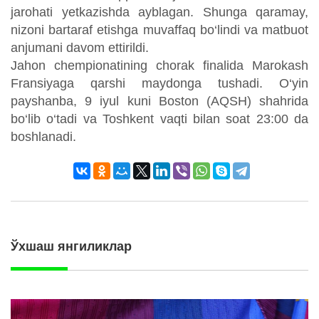
jarohati yetkazishda ayblagan. Shunga qaramay,
nizoni bartaraf etishga muvaffaq bo‘lindi va matbuot
anjumani davom ettirildi.
Jahon chempionatining chorak finalida Marokash
Fransiyaga qarshi maydonga tushadi. O‘yin
payshanba, 9 iyul kuni Boston (AQSH) shahrida
bo‘lib o‘tadi va Toshkent vaqti bilan soat 23:00 da
boshlanadi.
Ўхшаш янгиликлар