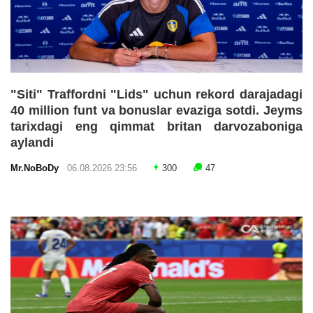
"Siti" Traffordni "Lids" uchun rekord darajadagi
40 million funt va bonuslar evaziga sotdi. Jeyms
tarixdagi eng qimmat britan darvozaboniga
aylandi
Mr.NoBoDy
06.08.2026 23:56
300
47