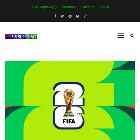
Биз ҳақимизда
Реклама
Контакт
Х-сайт