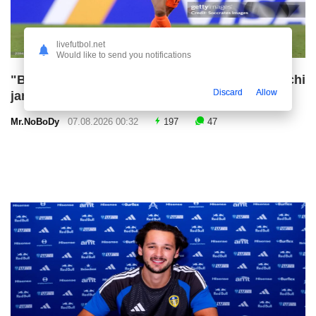
livefutbol.net
Would like to send you notifications
"Barselona" va "Liverpul" qiziqqan futbolchi
Discard
Allow
jamoasi bilan shartnomani uzaytiradi
Mr.NoBoDy
07.08.2026 00:32
197
47