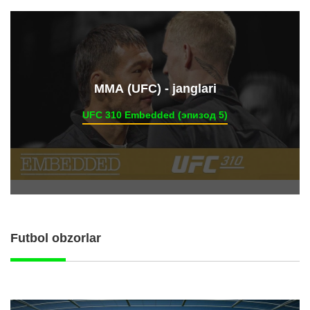
ММА (UFC) - janglari
UFC 310 Embedded (эпизод 5)
Futbol obzorlar