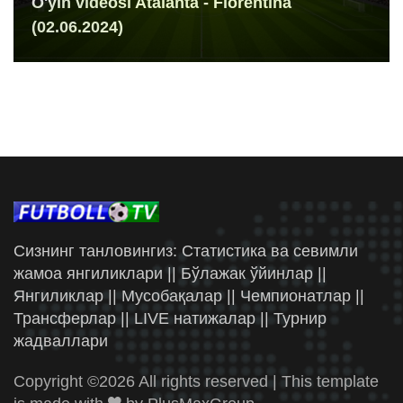
O'yin videosi Atalanta - Fiorentina
(02.06.2024)
Сизнинг танловингиз: Статистика ва севимли
жамоа янгиликлари || Бўлажак ўйинлар ||
Янгиликлар || Мусобақалар || Чемпионатлар ||
Трансферлар || LIVE натижалар || Турнир
жадваллари
Copyright ©
2026 All rights reserved | This template