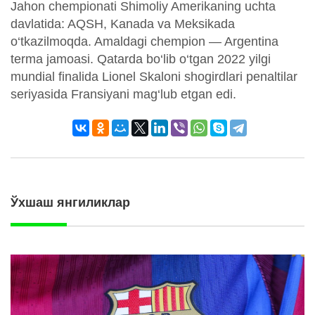
Jahon chempionati Shimoliy Amerikaning uchta
davlatida: AQSH, Kanada va Meksikada
o‘tkazilmoqda. Amaldagi chempion — Argentina
terma jamoasi. Qatarda bo‘lib o‘tgan 2022 yilgi
mundial finalida Lionel Skaloni shogirdlari penaltilar
seriyasida Fransiyani mag‘lub etgan edi.
Ўхшаш янгиликлар