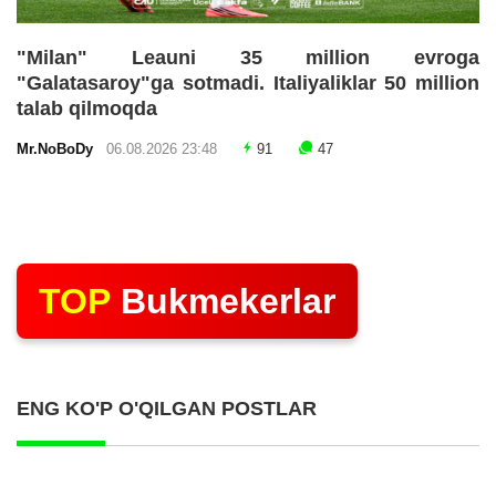
"Milan" Leauni 35 million evroga
"Galatasaroy"ga sotmadi. Italiyaliklar 50 million
talab qilmoqda
Mr.NoBoDy
06.08.2026 23:48
91
47
TOP
Bukmekerlar
ENG KO'P O'QILGAN POSTLAR