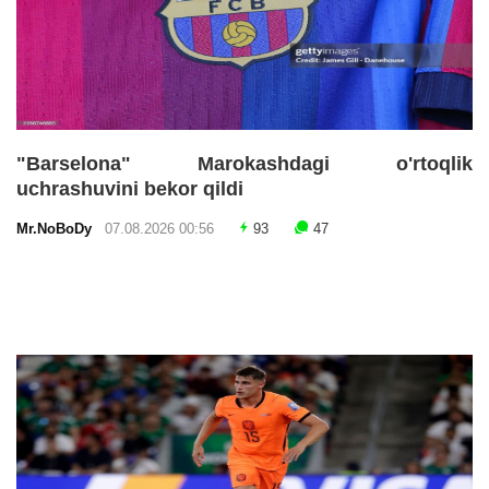
"Barselona" Marokashdagi o'rtoqlik
uchrashuvini bekor qildi
Mr.NoBoDy
07.08.2026 00:56
93
47