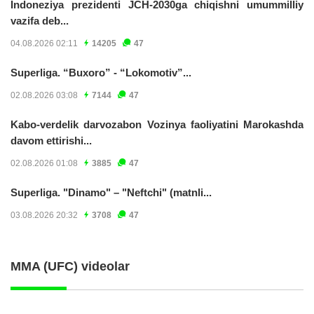
Indoneziya prezidenti JCH-2030ga chiqishni umummilliy
vazifa deb...
04.08.2026 02:11
14205
47
Superliga. “Buxoro” - “Lokomotiv”...
02.08.2026 03:08
7144
47
Kabo-verdelik darvozabon Vozinya faoliyatini Marokashda
davom ettirishi...
02.08.2026 01:08
3885
47
Superliga. "Dinamo" – "Neftchi" (matnli...
03.08.2026 20:32
3708
47
MMA (UFC) videolar