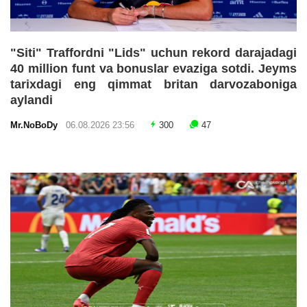
"Siti" Traffordni "Lids" uchun rekord darajadagi
40 million funt va bonuslar evaziga sotdi. Jeyms
tarixdagi eng qimmat britan darvozaboniga
aylandi
Mr.NoBoDy
06.08.2026 23:56
300
47