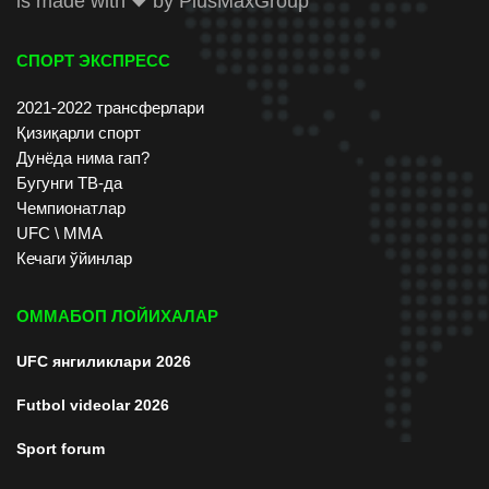
is made with
by
PlusMaxGroup
СПОРТ ЭКСПРЕСС
2021-2022 трансферлари
Қизиқарли спорт
Дунёда нима гап?
Бугунги ТВ-да
Чемпионатлар
UFC \ ММА
Кечаги ўйинлар
ОММАБОП ЛОЙИХАЛАР
UFC янгиликлари 2026
Futbol videolar 2026
Sport forum