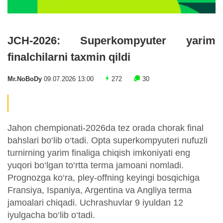
JCH-2026: Superkompyuter yarim
finalchilarni taxmin qildi
Mr.NoBoDy
09.07.2026 13:00
272
30
Jahon chempionati-2026da tez orada chorak final
bahslari bo‘lib o‘tadi. Opta superkompyuteri nufuzli
turnirning yarim finaliga chiqish imkoniyati eng
yuqori bo‘lgan to‘rtta terma jamoani nomladi.
Prognozga ko‘ra, pley-offning keyingi bosqichiga
Fransiya, Ispaniya, Argentina va Angliya terma
jamoalari chiqadi. Uchrashuvlar 9 iyuldan 12
iyulgacha bo‘lib o‘tadi.