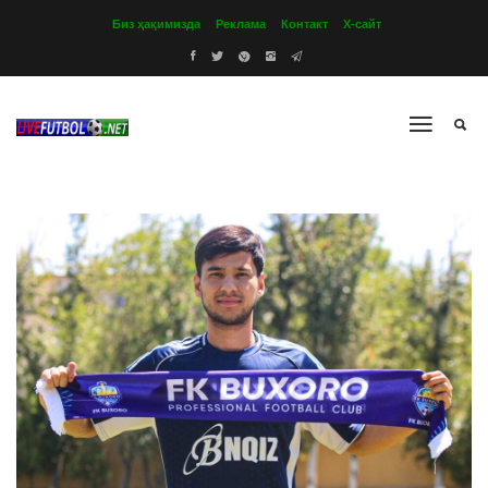
Биз ҳақимизда
Реклама
Контакт
Х-сайт