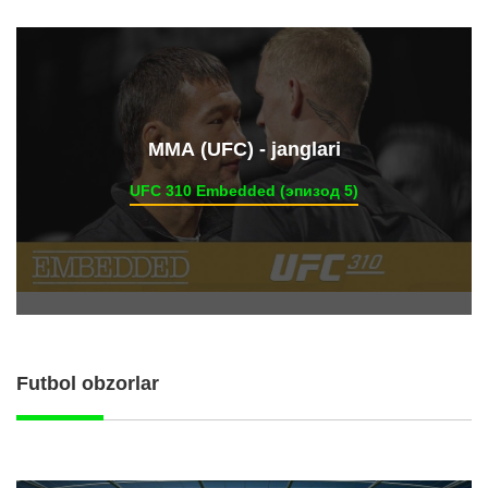
ММА (UFC) - janglari
UFC 310 Embedded (эпизод 5)
Futbol obzorlar