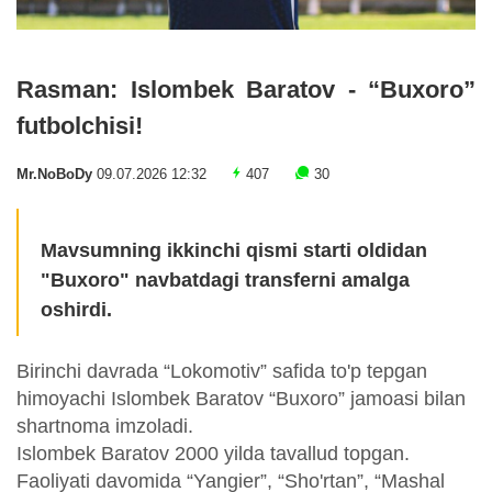
Rasman: Islombek Baratov - “Buxoro”
futbolchisi!
Mr.NoBoDy
09.07.2026 12:32
407
30
Mavsumning ikkinchi qismi starti oldidan
"Buxoro" navbatdagi transferni amalga
oshirdi.
Birinchi davrada “Lokomotiv” safida to'p tepgan
himoyachi Islombek Baratov “Buxoro” jamoasi bilan
shartnoma imzoladi.
Islombek Baratov 2000 yilda tavallud topgan.
Faoliyati davomida “Yangier”, “Sho'rtan”, “Mashal