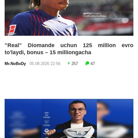
"Real" Diomande uchun 125 million evro
to'laydi, bonus – 15 milliongacha
Mr.NoBoDy
05.08.2026 22:56
257
47