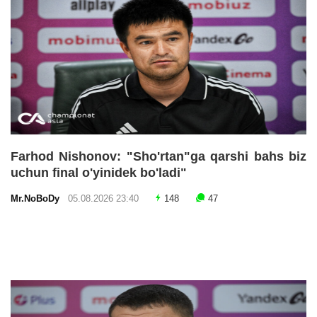
Farhod Nishonov: "Sho'rtan"ga qarshi bahs biz
uchun final o'yinidek bo'ladi"
Mr.NoBoDy
05.08.2026 23:40
148
47