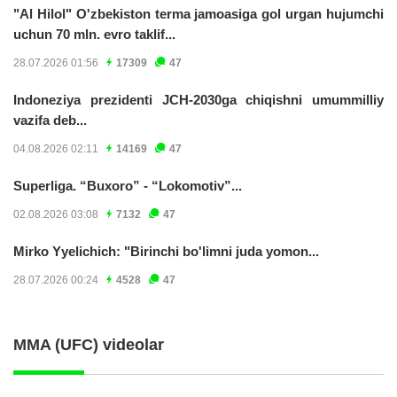
"Al Hilol" O'zbekiston terma jamoasiga gol urgan hujumchi
uchun 70 mln. evro taklif...
28.07.2026 01:56
17309
47
Indoneziya prezidenti JCH-2030ga chiqishni umummilliy
vazifa deb...
04.08.2026 02:11
14169
47
Superliga. “Buxoro” - “Lokomotiv”...
02.08.2026 03:08
7132
47
Mirko Yyelichich: "Birinchi bo'limni juda yomon...
28.07.2026 00:24
4528
47
MMA (UFC) videolar