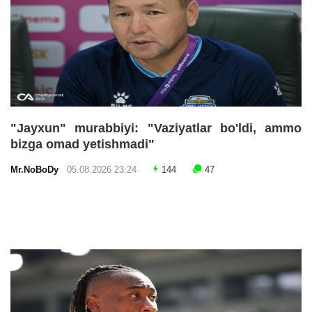
"Jayxun" murabbiyi: "Vaziyatlar bo'ldi, ammo
bizga omad yetishmadi"
Mr.NoBoDy
05.08.2026 23:24
144
47