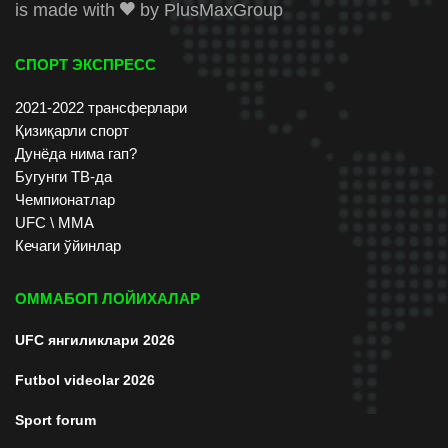
is made with
by
PlusMaxGroup
СПОРТ ЭКСПРЕСС
2021-2022 трансферлари
Қизиқарли спорт
Дунёда нима гап?
Бугунги ТВ-да
Чемпионатлар
UFC \ ММА
Кечаги ўйинлар
ОММАБОП ЛОЙИХАЛАР
UFC янгиликлари 2026
Futbol videolar 2026
Sport forum