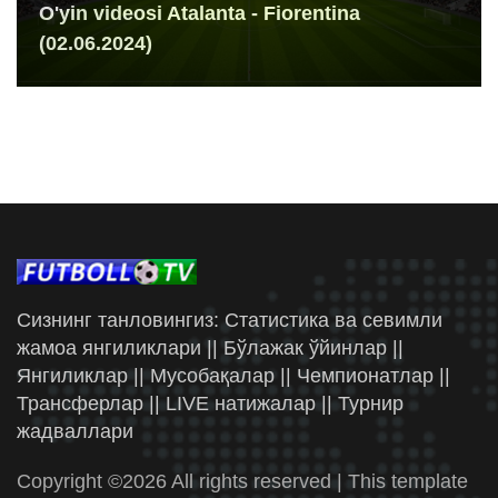
O'yin videosi Atalanta - Fiorentina
(02.06.2024)
Сизнинг танловингиз: Статистика ва севимли
жамоа янгиликлари || Бўлажак ўйинлар ||
Янгиликлар || Мусобақалар || Чемпионатлар ||
Трансферлар || LIVE натижалар || Турнир
жадваллари
Copyright ©
2026 All rights reserved | This template