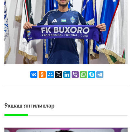
Ўхшаш янгиликлар