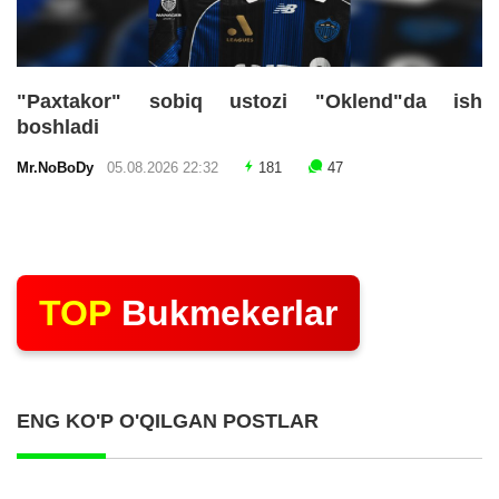
"Paxtakor" sobiq ustozi "Oklend"da ish
boshladi
Mr.NoBoDy
05.08.2026 22:32
181
47
TOP
Bukmekerlar
ENG KO'P O'QILGAN POSTLAR