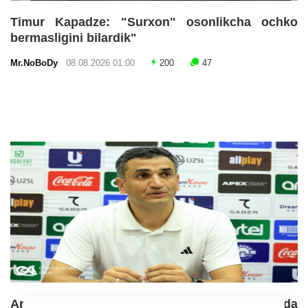
Timur Kapadze: "Surxon" osonlikcha ochko
bermasligini bilardik"
Mr.NoBoDy
08.08.2026 01:00
200
47
Anvar G'ofurov: "Bizning ham o'z maydonimizda