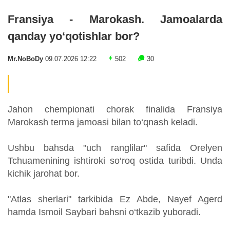
Fransiya - Marokash. Jamoalarda
qanday yo‘qotishlar bor?
Mr.NoBoDy
09.07.2026 12:22
502
30
Jahon chempionati chorak finalida Fransiya
Marokash terma jamoasi bilan to‘qnash keladi.
Ushbu bahsda "uch ranglilar" safida Orelyen
Tchuamenining ishtiroki so‘roq ostida turibdi. Unda
kichik jarohat bor.
"Atlas sherlari" tarkibida Ez Abde, Nayef Agerd
hamda Ismoil Saybari bahsni o‘tkazib yuboradi.