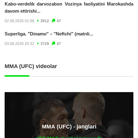
Kabo-verdelik darvozabon Vozinya faoliyatini Marokashda
davom ettirishi...
02.08.2026 01:08
3912
47
Superliga. "Dinamo" – "Neftchi" (matnli...
03.08.2026 20:32
3729
47
MMA (UFC) videolar
ММА (UFC) - janglari