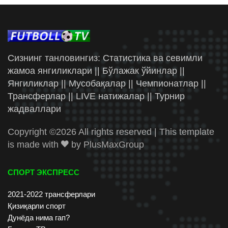
Сизнинг танловингиз: Статистика ва севимли
жамоа янгиликлари || Бўлажак ўйинлар ||
Янгиликлар || Мусобақалар || Чемпионатлар ||
Трансферлар || LIVE натижалар || Турнир
жадваллари
Copyright ©
2026 All rights reserved | This template
is made with
by
PlusMaxGroup
СПОРТ ЭКСПРЕСС
2021-2022 трансферлари
Қизиқарли спорт
Дунёда нима гап?