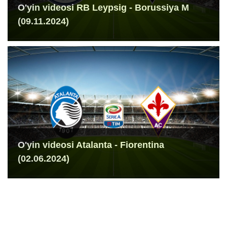
O'yin videosi RB Leypsig - Borussiya M
(09.11.2024)
O'yin videosi Atalanta - Fiorentina
(02.06.2024)