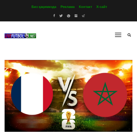
Биз ҳақимизда
Реклама
Контакт
Х-сайт