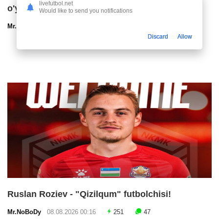
livefutbol.net
o'ynagimiz keladi"
Would like to send you notifications
Mr.NoBoDy
08.08.2026 00:40
149
47
Discard
Allow
Ruslan Roziev - "Qizilqum" futbolchisi!
Mr.NoBoDy
08.08.2026 00:16
251
47