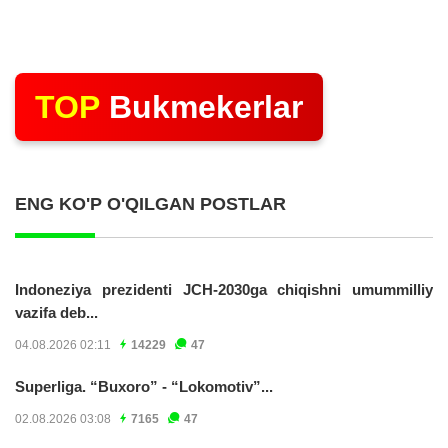
TOP
Bukmekerlar
ENG KO'P O'QILGAN POSTLAR
Indoneziya prezidenti JCH-2030ga chiqishni umummilliy
vazifa deb...
04.08.2026 02:11
14229
47
Superliga. “Buxoro” - “Lokomotiv”...
02.08.2026 03:08
7165
47